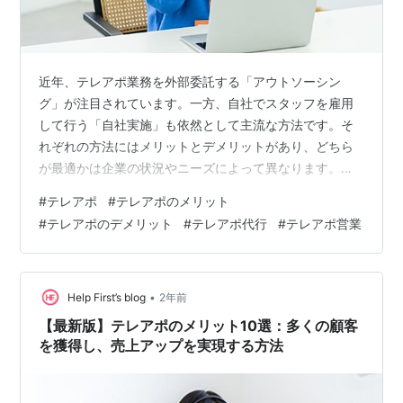
近年、テレアポ業務を外部委託する「アウトソーシン
グ」が注目されています。一方、自社でスタッフを雇用
して行う「自社実施」も依然として主流な方法です。そ
れぞれの方法にはメリットとデメリットがあり、どちら
が最適かは企業の状況やニーズによって異なります。今
回は「業者との密なコミュニケーション」に焦点をあ
#
テレアポ
#
テレアポのメリット
て、アウトソーシングのメリットとデメリットについて
#
テレアポのデメリット
#
テレアポ代行
#
テレアポ営業
紹介します。そして効果的なコミュニケーションを実現
するためのポイントを詳しく解説します。 はじめに 業者
との密なコミュニケーションのメリットとデメリット ア
ウトソーシングの場合 メリット 専門知識やノウハウを活
•
Help First’s blog
2年前
用できる 担当者との密なコミュニケーション …
【最新版】テレアポのメリット10選：多くの顧客
を獲得し、売上アップを実現する方法