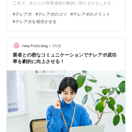
工夫で、あなたの営業成績が劇的に変わるかもしれませ
ん。 テレアポトークスクリプトの重要性 営業活動の効率
#
テレアポ
#
テレアポのコツ
#
テレアポのメリット
化 営業品質の向上 データ分析の基盤 チーム全体のレベ
#
テレアポを成功させる
ルアップ トラブル防止 効果的なトークスクリプトを作成
する7つのステップ 目標設定 ターゲット顧客の分析 トー
クの流れ トーク内容 トークスクリプトのチェック ロー
ルプレイング 実績に基づいた改善 本日のまとめ テレア
•
Help First’s blog
2年前
ポトークスクリプトの重要…
業者との密なコミュニケーションでテレアポ成功
率を劇的に向上させる！