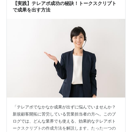
です…
【実践】テレアポ成功の秘訣！トークスクリプト
で成果を出す方法
「テレアポでなかなか成果が出ずに悩んでいませんか？
新規顧客開拓に苦労している営業担当者の方へ。このブ
ログでは、どんな業界でも使える、効果的なテレアポト
ークスクリプトの作成方法を解説します。たった一つの