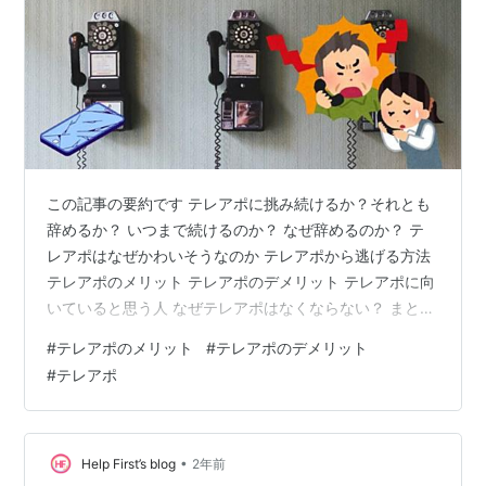
この記事の要約です テレアポに挑み続けるか？それとも
辞めるか？ いつまで続けるのか？ なぜ辞めるのか？ テ
レアポはなぜかわいそうなのか テレアポから逃げる方法
テレアポのメリット テレアポのデメリット テレアポに向
いていると思う人 なぜテレアポはなくならない？ まと
め：テレアポは長く続けられる仕事ではない この記事の
#
テレアポのメリット
#
テレアポのデメリット
要約です encourage-career.com テレアポに挑み続ける
#
テレアポ
か？それとも辞めるか？ テレアポの仕事は精神的な負担
が大きく、辛いと感じている人は多いです。 電話をかけ
ても断られ、怒鳴られることもあります。 そうした中で
「続けるか辞めるか」の選択を迫られることがほとんど
•
Help First’s blog
2年前