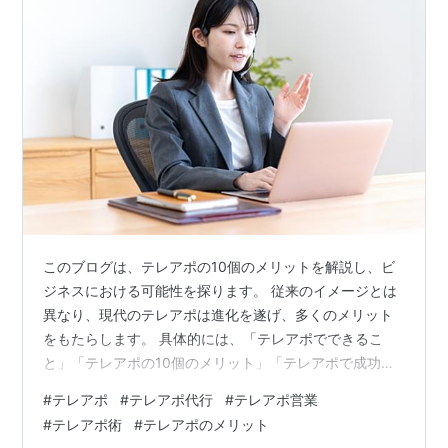
このブログは、テレアポの10個のメリットを解説し、ビ
ジネスにおける可能性を探ります。 従来のイメージとは
異なり、現代のテレアポは進化を遂げ、多くのメリット
をもたらします。 具体的には、「テレアポでできるこ
と」「テレアポの10個のメリット」「テレアポで成功す
るためのポイント」を扱っています。テレアポに興味が
#
テレアポ
#
テレアポ代行
#
テレアポ営業
ある方、ビジネスを加速させたい方は、ぜひこのブログ
#
テレアポ術
#
テレアポのメリット
を読んでみてください。 はじめに テレアポのメリット：