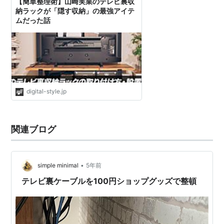
【簡単整理術】山崎実業のテレビ裏収
納ラックが「隠す収納」の最強アイテ
ムだった話
digital-style.jp
関連ブログ
•
simple minimal
5年前
テレビ裏ケーブルを100円ショップグッズで整頓