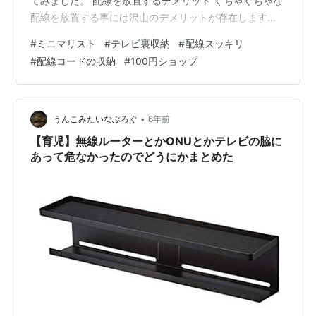
てみました。 配線を放置するデメリット ぐちゃぐちゃな
配線を放置する事には沢山のデメリットが存在します。
①見た目が悪い ぐちゃぐちゃの配線は見ていて気持ちの
#
ミニマリスト
#
テレビ裏収納
#
配線スッキリ
良い物ではありませんよね。 視覚的に不快な物があると
#
配線コードの収納
#
100円ショップ
気分が悪くなり、テンションが落ちてしまいます。 ②怪
我に繋がる 配線をそのままにしておくと引っかかって転
んだり、強く踏んで足裏をケガすることもあります。 ③
掃除がしにくい 配線が床に散らばっていると掃除機が線
•
うんこみたいなぶろぐ
6年前
を吸ってしまったりして…
【育児】無線ルーターとかONUとかテレビの脇に
あって危なかったのでどうにかまとめた