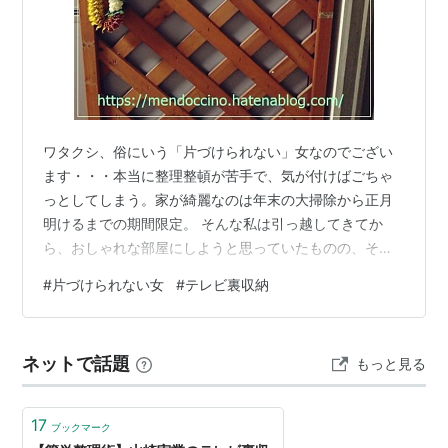
ワタクシ、俗にいう「片づけられない」女なのでござい
ます・・・本当に整理整頓が苦手で、気が付けばごちゃ
っとしてしまう。家が綺麗なのは年末の大掃除から正月
明けるまでの期間限定。 そんな私は引っ越してきてか
ら、おしゃれな部屋にしようと思っていたものの、その
うちそのうち・・・で、結局引っ越してきた時のまま早
#
片づけられない女
#
テレビ裏収納
ウン年・・・ それが・・・！！突然降りてきたので
す！！！ 整理整頓の神様が・・・！！！！何故か急
に・・・「全てを変えたい」と思ったのです。 そんなわ
ネットで話題
もっと見る
けで、未だかつてないほどの熱量で家の片づけに燃えて
いるわけなんですが。普通に片づけるだけだと、きっと
また元の木阿弥なのは目に見えているので、今回は本当
17
ブックマーク
に…