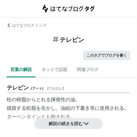
はてなブログ トップ
テレピン
このタグでブログを書く
言葉の解説
ネットで話題
関連ブログ
テレピン
(
アート
)
【
てれぴん
】
松の樹脂からとれる揮発性の油。
残留する松脂を生かし、油絵の下書き等に使用される。
ターペンタイン
とも称される。
解説の続きを読む
同種の画材に
ペトロール
があり、こちらは石油が原材