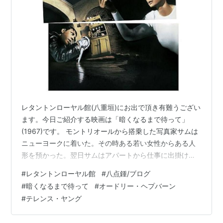
レタントンローヤル館(八重垣)にお出で頂き有難うござい
ます。今日ご紹介する映画は「暗くなるまで待って」
(1967)です。 モントリオールから搭乗した写真家サムは
ニューヨークに着いた。その時ある若い女性からある人
形を預かった。翌日サムはアパートから仕事に出掛け、
アパートには盲目の妻スージー(オードリー・ヘプバーン)
#
レタントンローヤル館
#
八点鍾/ブログ
は一人残されることになった。そんな時、黒幕ハリー(ア
#
暗くなるまで待って
#
オードリー・ヘプバーン
ラン・アーキン)に頼まれて警部に扮したマイク(リチャー
#
テレンス・ヤング
ド・クレンナ)とカルリーノがスージーのアパートを訪れ
るのだった。彼らはサムが女性から預かった人形を引き