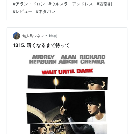
#
アラン・ドロン
#
ウルスラ・アンドレス
#
西部劇
る。 その列車の特別車両には米大統領に会いに行く途中
#
レビュー
#
ネタバレ
の日本の大使団が乗り合わせていた。ここで殺されては
ならないと大使は持ってゆけと金を差し出すが、ゴーシ
ュは豪華な箱に目をつける。それは日本の帝から大…
•
無人島シネマ
1年前
1315. 暗くなるまで待って