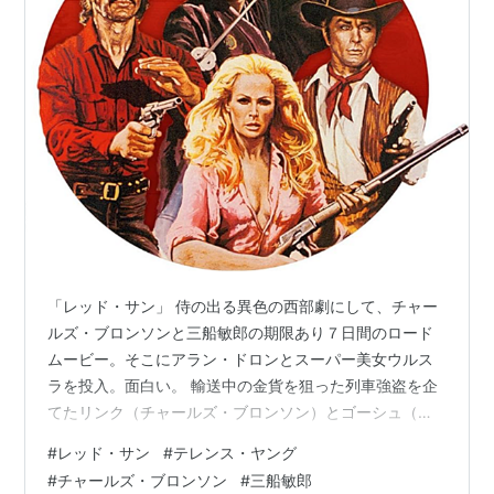
「レッド・サン」 侍の出る異色の西部劇にして、チャー
ルズ・ブロンソンと三船敏郎の期限あり７日間のロード
ムービー。そこにアラン・ドロンとスーパー美女ウルス
ラを投入。面白い。 輸送中の金貨を狙った列車強盗を企
てたリンク（チャールズ・ブロンソン）とゴーシュ（ア
ラン・ドロン）。金貨を奪うとゴーシュ一味はリンクを
#
レッド・サン
#
テレンス・ヤング
裏切って、リンクの乗っている車両にダイナマイトを投
#
チャールズ・ブロンソン
#
三船敏郎
げつけ始末しようとしたが、リンクは一命を取り留め