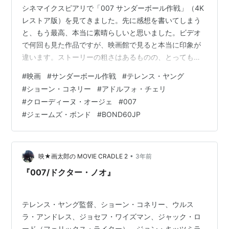
シネマイクスピアリで「007 サンダーボール作戦」（4K
レストア版）を見てきました。先に感想を書いてしまう
と、もう最高、本当に素晴らしいと思いました。ビデオ
で何回も見た作品ですが、映画館で見ると本当に印象が
違います。ストーリーの粗さはあるものの、とっても豪
華でスケールが大きくて、これは面白い。私の中では
#
映画
#
サンダーボール作戦
#
テレンス・ヤング
「ロシアより愛を込めて」と1,2位を争う傑作になりまし
#
ショーン・コネリー
#
アドルフォ・チェリ
た。あらすじは、原爆を搭載したNATOの軍用機が、国際
#
クローディーヌ・オージェ
#
007
的な犯罪組織であるスペクターに奪われます。スペクタ
#
ジェームズ・ボンド
#
BOND60JP
ーは、一週間以内に一億ポンドを支払わなければ欧米の
主要都市を原爆で攻撃すると英国政府を恐喝します。英
国政府は奪われた原爆を探すため、00（…
•
映★画太郎の MOVIE CRADLE 2
3年前
『007/ドクター・ノオ』