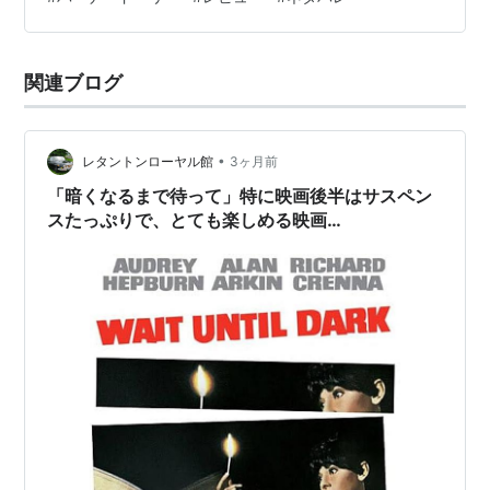
んな危険な島に、ロスで5000ドルで売れるとか言って、
若い美女がひとりでホラ貝拾いをしているのだった。ん
な、アホな。なんだけど、ウルス…
関連ブログ
•
レタントンローヤル館
3ヶ月前
「暗くなるまで待って」特に映画後半はサスペン
スたっぷりで、とても楽しめる映画…