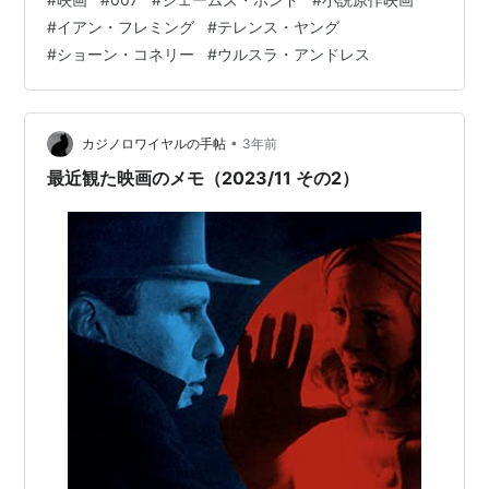
している。ボンドも敵を泳がせ気味だ。敵側の女が時間
#
イアン・フレミング
#
テレンス・ヤング
稼ぎのためにベッドに誘っていることを知りながら、そ
#
ショーン・コネリー
#
ウルスラ・アンドレス
れに応じるボンドは、下卑た男に見えなくもなかった。
ただボンドも時間を潰す必要があったので、渡りに船
で、それなら、ということだったのだろう。昔は時間が
有り余っていた。 そし…
•
カジノロワイヤルの手帖
3年前
最近観た映画のメモ（2023/11 その2）