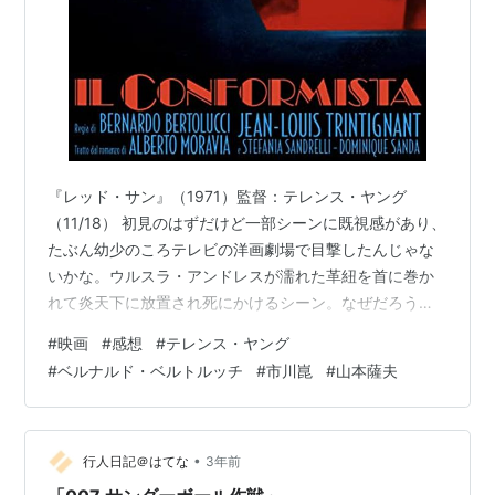
『レッド・サン』（1971）監督：テレンス・ヤング
（11/18） 初見のはずだけど一部シーンに既視感があり、
たぶん幼少のころテレビの洋画劇場で目撃したんじゃな
いかな。ウルスラ・アンドレスが濡れた革紐を首に巻か
れて炎天下に放置され死にかけるシーン。なぜだろう。
エロかったからかな。内容ですが、明治維新直後の日本
#
映画
#
感想
#
テレンス・ヤング
から米国に親善に来たお侍様御一行が列車強盗に遭い、
#
ベルナルド・ベルトルッチ
#
市川崑
#
山本薩夫
天皇から預かった献上品の宝刀を奪われてしまいます。
侍の三船敏郎は奪還の命を受け、強盗仲間に裏切られ死
にかけたチャールズ・ブロンソンを案内役に巻き込み、
裏切り者のアラン・ドロンを追跡するのでした。という
•
行人日記＠はてな
3年前
西部劇の珍品。この手の洋画にはトンチキな日…