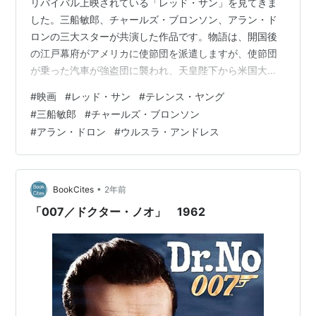
リバイバル上映されている「レッド・サン」を見てきま
した。三船敏郎、チャールズ・ブロンソン、アラン・ド
ロンの三大スターが共演した作品です。物語は、開国後
の江戸幕府がアメリカに使節団を派遣しますが、使節団
が乗った汽車が強盗団に襲われ、天皇陛下から米国大統
領への贈り物である純金で装飾された日本刀が奪われて
#
映画
#
レッド・サン
#
テレンス・ヤング
しまいます。使節団の一員が三船敏郎、強盗団の首領が
#
三船敏郎
#
チャールズ・ブロンソン
チャールズ・ブロンソン、その相棒がアラン・ドロンで
#
アラン・ドロン
#
ウルスラ・アンドレス
すが、アラン・ドロンはチャールズ・ブロンソンを裏切
り、金と日本刀を奪って逃げてしまいます。というわけ
で金と日本刀を奪い返すため、アメリカの西部を舞台
に、サムライ姿の三船敏郎と西部劇姿のチャールズ・ブ
•
BookCites
2年前
ロ…
「007／ドクター・ノオ」 1962