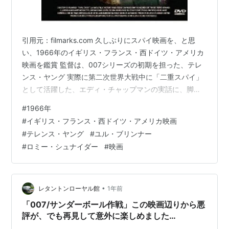
引用元：filmarks.com 久しぶりにスパイ映画を、と思
い、1966年のイギリス・フランス・西ドイツ・アメリカ
映画を鑑賞 監督は、007シリーズの初期を担った、テレ
ンス・ヤング 実際に第二次世界大戦中に「二重スパイ」
として活躍した、エディ・チャップマンの実話に、脚色
を加えたストーリー グルーネン大佐（ユル・ブリンナ
#
1966年
ー） ヘルガ（ロミー・シュナイダー） 強盗に失敗し、
#
イギリス・フランス・西ドイツ・アメリカ映画
（イギリス領にある）ジャージー島の刑務所で服役中の
#
テレンス・ヤング
#
ユル・ブリンナー
エディ（クリストファー・プラマー） ところが、ドイツ
#
ロミー・シュナイダー
#
映画
軍に占領されてしまい、釈放する代わりにドイツのスパ
イになることを薦められたエディは、安請け合いしてし
まう 伯爵夫人のヘルガ（…
•
レタントンローヤル館
1年前
「007/サンダーボール作戦」この映画辺りから悪
評が、でも再見して意外に楽しめました…