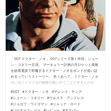
「007 ドクター・ノオ」 007シリーズ第１作目。ショー
ン・コネリー主演。 マーキュリー計画の月ロケット発射
を妨害電波で邪魔するドクター・ノオをボンドが追い詰
めるっていうストーリー。 色々あって、ドクター・ノオ
がいるジャマイカの秘密の島に行くことにするんだが、
その島には火を吹く龍がいるっていう地元民の噂があっ
#
007
#
ドクター・ノオ
#
テレンス・ヤング
て、みな怖がって近づかない。しかも放射能反応出まく
#
ショーン・コネリー
#
ウルスラ・アンドレス
り。やばい島なのだ。ボンドが危険を承知で島に到着。
#
ジョセフ・ワイズマン
#
ジャック・ロード
すると、ダイナマイト美女、ウルスラ来たーーーー！ こ
#
バーナード・リー
#
レビュー
#
ネタバレ