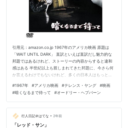
引用元：amazon.co.jp 1967年のアメリカ映画 原題は
「WAIT UNTIL DARK」 直訳といえば直訳だし魅力的な
邦題ではあるけれど、ストーリーの内容からすると違和
感はある 半世紀以上も親しまれてきた邦題に、今さら何
か言えるわけでもないけれど、多くの日本人はもっとロ
マンティックな作品を想像したのではないだろうか モン
#
1967年
#
アメリカ映画
#
テレンス・ヤング
#
映画
トリオール発、ニューヨーク行きのエア・カナダ ひとり
#
暗くなるまで待って
#
オードリー・ヘプバーン
の女性が、人形の中にヘロインを詰め込み密輸する JFK
空港に到着したところで、同じ便に搭乗していたカメラ
マンのサム（エルフレム・ジンバリスト・ジュニア）
は、見知らぬこの女性から人形を預かる サムは不審に思
•
行人日記＠はてな
2年前
いながらも…
「レッド・サン」