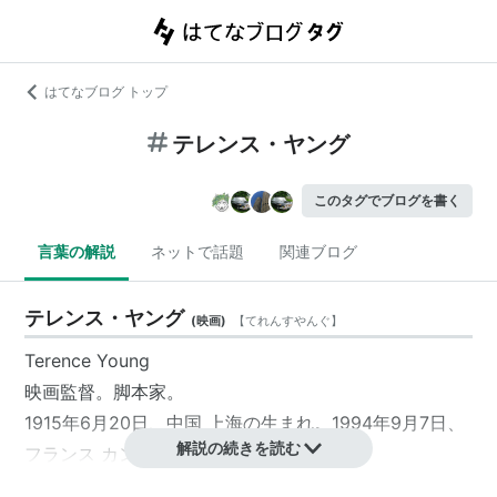
はてなブログ トップ
テレンス・ヤング
このタグでブログを書く
言葉の解説
ネットで話題
関連ブログ
テレンス・ヤング
(
映画
)
【
てれんすやんぐ
】
Terence Young
映画監督
。
脚本家
。
1915年6月20日、
中国
上海
の生まれ。1994年9月7日、
解説の続きを読む
フランス
カンヌ
で死去。