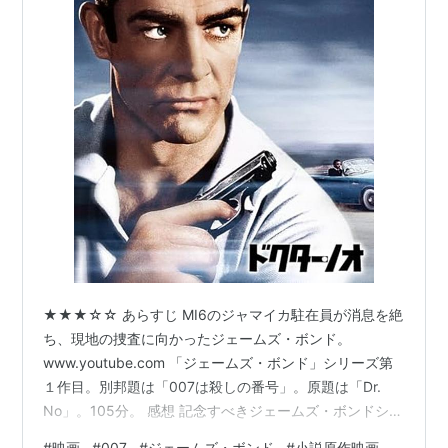
★★★☆☆ あらすじ MI6のジャマイカ駐在員が消息を絶
ち、現地の捜査に向かったジェームズ・ボンド。
www.youtube.com 「ジェームズ・ボンド」シリーズ第
１作目。別邦題は「007は殺しの番号」。原題は「Dr.
No」。105分。 感想 記念すべきジェームズ・ボンドシリ
ーズの第一作目だ。今見るととても牧歌的でのんびりと
#
映画
#
007
#
ジェームズ・ボンド
#
小説原作映画