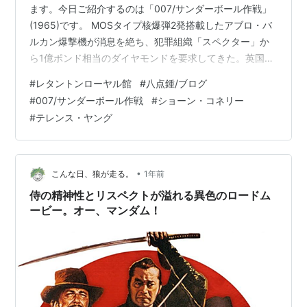
ます。今日ご紹介するのは「007/サンダーボール作戦」
(1965)です。 MOSタイプ核爆弾2発搭載したアブロ・バ
ルカン爆撃機が消息を絶ち、犯罪組織「スペクター」か
ら1億ポンド相当のダイヤモンドを要求してきた。英国諜
報員ボンド(ショーン・コネリー)は、ある療養所で気にな
#
レタントンローヤル館
#
八点鍾/ブログ
った男がバルカン爆撃機に搭乗していたことからその妹
#
007/サンダーボール作戦
#
ショーン・コネリー
ドミノがいるナッソーへ向かうのだった… 前作「ゴール
#
テレンス・ヤング
ドフィンガー」(1964)の約3倍のコストをかけて製作され
たこの作品、ずっーとスケールが大きくなり、秘密兵器
もテンコ盛りでと言うより、例えば「ロシアより愛をこ
めて」とは違いプ…
•
こんな日、狼が走る。
1年前
侍の精神性とリスペクトが溢れる異色のロードム
ービー。オー、マンダム！