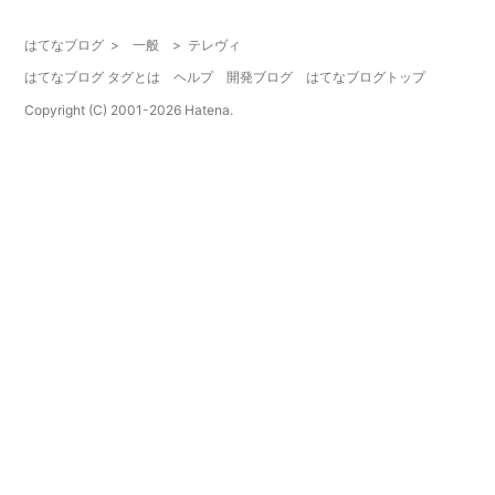
はてなブログ
>
一般
>
テレヴィ
はてなブログ タグとは
ヘルプ
開発ブログ
はてなブログトップ
Copyright (C) 2001-
2026
Hatena.