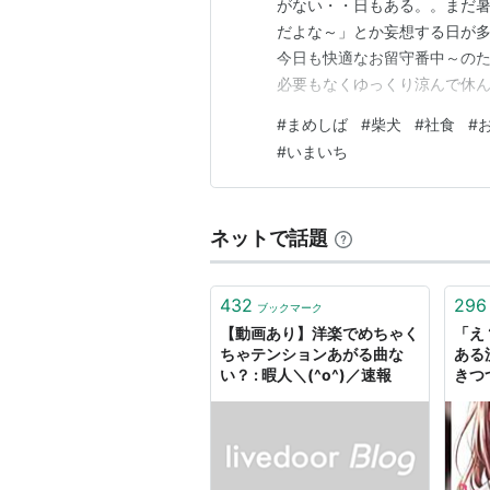
がない・・日もある。。まだ
だよな～」とか妄想する日が多
今日も快適なお留守番中～のた
必要もなくゆっくり涼んで休ん
じメニューの繰り返しだから
#
まめしば
#
柴犬
#
社食
#
正直「お、やった！」とか「あ
#
いまいち
れか・・↷」第一位 冷やし中華
ネットで話題
432
296
ブックマーク
【動画あり】洋楽でめちゃく
「え
ちゃテンションあがる曲な
ある
い？ : 暇人＼(^o^)／速報
きつ
ち。
トア