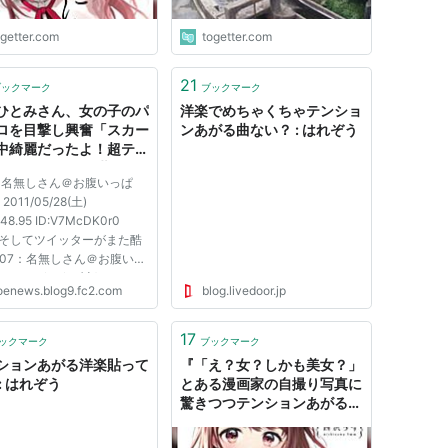
ogetter.com
togetter.com
21
ブックマーク
ブックマーク
ひとみさん、女の子のパ
洋楽でめちゃくちゃテンショ
ロを目撃し興奮「スカー
ンあがる曲ない？ : はれぞう
中綺麗だったよ！超テン
ンあがる！！」 世界一
：名無しさん＠お腹いっぱ
いいよ！
011/05/28(土)
:48.95 ID:V7McDK0r0
3] そしてツイッターがまた酷
507：名無しさん＠お腹いっ
2011/05/28(土)
oenews.blog9.fc2.com
blog.livedoor.jp
:27.69 ID:5rCFK9nX0 パン
見て喜びの報告しだした
17
ックマーク
ブックマーク
/twitter.com/#!/vhitomin
ションあがる洋楽貼って
『「え？女？しかも美女？」
：名無しさん＠お腹いっぱ
: はれぞう
とある漫画家の自撮り写真に
11/05/28(土) 22:3...
驚きつつテンションあがる人
たち。カウントダウン・ショ
ートアニメーションも可愛