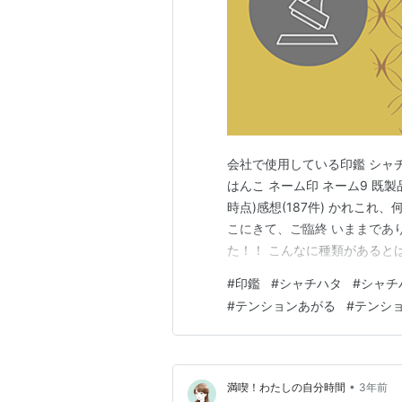
会社で使用している印鑑 シャチ
はんこ ネーム印 ネーム9 既製品 ブ
時点)感想(187件) かれこ
こにきて、ご臨終 いままであ
た！！ こんなに種類があると
ム9 オーダー品 シヤチハタ オ
#
印鑑
#
シャチハタ
#
シャチ
ーム印・浸透印 印鑑【送料無料
#
テンションあがる
#
テンショ
•
満喫！わたしの自分時間
3年前