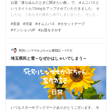
お題「落ち込んだときに聞きたい曲」 で、オムニバスと
いうタイトルでblogをアップさせていただきました。 そ
したら、これもまた味をしめてしまいました。 そした
ら、また下に、 「聴くとテンションが上がる曲」 いいお
#
音楽
#
洋楽
#
オムニバス
#
カセットテープ
題が、あ～るじゃないですか。 前回に似たような感じに
#
テンションUP
#
お題をさがす
なるかもしれませんが、 またオムニバステープを作るよ
うな感じでお届けします！ ぜひ、お付き合いください。
１.Scatman John「Scatman」 www.youtube.com
1995年にHITしたナンバー。ミュー…
•
死別シンママかぶちゃん奮闘記
4年前
埼玉県民と雪～なぜかはしゃいでしまう～
いつもスターやブックマークありがとうございます。 今