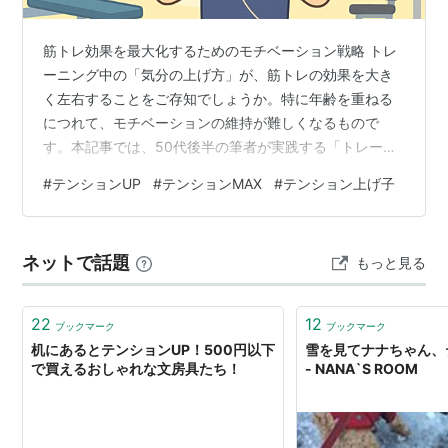
筋トレ効果を最大化するためのモチベーション戦略 トレ
ーニング中の「気分の上げ方」が、筋トレの効果を大き
く左右することをご存知でしょうか。特に年齢を重ねる
につれて、モチベーションの維持が難しくなるもので
す。本記事では、50代後半の筆者が実践する「トレーニ
ング中の気分の上げ方」と、継続するためのコツをご紹
#
テンションUP
#
テンションMAX
#
テンション上げ子
介します。 なぜトレーニング中の気分上げが重要なのか
トレーニング効果を最大化するには、単に動作をこなす
だけでなく、最後の一回まで高いモチベーションで取り
ネットで話題
もっと見る
組む必要があります。その理由は単純明快です。筋肉の
成長は、「限界を少し超えたところ」で最も促進される
からです。 しかし、限界に近づくと誰でも「も…
22
12
ブックマーク
ブックマーク
机にあるとテンションUP！500円以下
雪を見てナナちゃん、
で買えるおしゃれな文房具たち！
- NANA`S ROOM