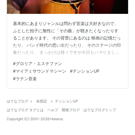
基本的にあまりジャンルは問わず音楽は大好きなので、
ふとした拍子に無性に「その曲」が聴きたくなったりす
ることがあります。 その背景にあるのは 映画の記憶だっ
たり、 バンド時代の思い出だったり、 そのステージの印
象だったり、 きっかけは様々ですが今日もハマりまし
た。 年の瀬だからでしょうか？ テンション上げたい気
#
グロリア・エステファン
分。 なぜか今週は週の頭からイケイケ気分のひかるで
#
マイアミサウンドマシーン
#
テンションUP
す。 今もまさにこの曲を聴きながら記事を書いていま
#
ラテン音楽
す。 Conga www.youtube.com たぶん、誰しも一度は耳
にしたことがあるのではないでしょうか？ マイアミサウ
ンドマシーンのコンガという曲です。 若かりし頃のグロ
はてなブログ
>
未指定
>
テンションUP
リアエステフ…
はてなブログ タグとは
ヘルプ
開発ブログ
はてなブログトップ
Copyright (C) 2001-
2026
Hatena.