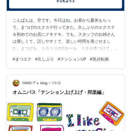
こんばんは、空です。今日はね、お昼から夏休もらっ
て、まつげのエクステ行ってきた。久しぶりのエクステ
＆初めてのお店にドキドキ。でも、スタッフのお姉さん
は優しくて、話しやすくて、楽しい時間を過ごせまし
た。まつげも、１０ミリのCカール、１００本つけて、い
い感じ。テンションも見た目もUPです。自己満ですけど
#
まつエク
#
久しぶり
#
テンションUP
#
気分転換
ね。とっても良い気分転換にもなりました。また、行き
たいな♪
•
YANO-T’ｓ blog
3年前
オムニバス「テンション上げ上げ・邦楽編」