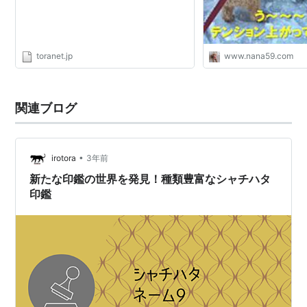
toranet.jp
www.nana59.com
関連ブログ
•
irotora
3年前
新たな印鑑の世界を発見！種類豊富なシャチハタ
印鑑