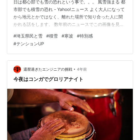
日は都心部でも雪の恐れという事で。。。 風雪強まる 都
市部でも積雪の恐れ - Yahoo!ニュース よく大人になって
から地元とかではなく、離れた場所で知り合った人に聞
かれる話をします。 数年前のニュースでこの画像を見た
事がある人も多いと思います。 そう埼玉県民ケガしすぎ
#
埼玉県民と雪
#
積雪
#
寒波
#
特別感
じゃない？ という話です。 秩父方面とか山がある地域は
#
テンションUP
多少降るのですが、平野部ではあまり雪が降りません。
そもそも、冬は晴れの日が続き、雨もそんなに降らない
のです。 常に乾燥してます。 そもそも、海で水分を吸っ
た蒸気（空気）が山にぶつかって上昇し雪雲になるそう
•
還暦過ぎたエンジニアの挑戦
4年前
です。↓サイトより…
今夜はコンガでグロリアナイト