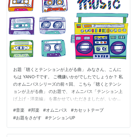
お題「聴くとテンションが上がる曲」 みなさん、こんに
ちは YANO-Tです。 ご機嫌いかがでしたでしょうか？ 私
のオムニバスシリーズの前々回、 こちら「聴くとテンシ
ョンが上がる曲」 のお題で、 オムニバス「テンション上
げ上げ・洋楽編」 を書かせていただきましたが、いかが
でしたでしょうか？ この時も結構たくさんの反応をいた
#
音楽
#
邦楽
#
オムニバス
#
カセットテープ
だき、 ありがとうございました。～感謝感謝～ えっ、ま
#
お題をさがす
#
テンションUP
だ見てないよ！って方は、 下をクリックしてみてくださ
い。 yano-t.net そして、 洋楽編があるんだから邦楽編が
あってもいいんじゃない？ と思って、邦楽編を書かせて