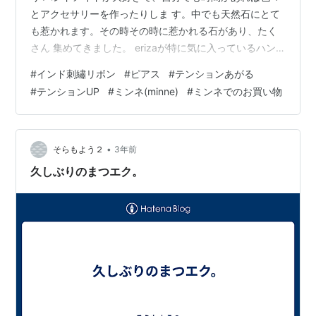
とアクセサリーを作ったりしま す。中でも天然石にとて
も惹かれます。その時その時に惹かれる石があり、たく
さん 集めてきました。 erizaが特に気に入っているハン
ドメイドのサイトがこちらです☟ ある日、いつものよう
#
インド刺繡リボン
#
ピアス
#
テンションあがる
にminneを見ていたら初めて見るとても美しいリボンの
#
テンションUP
#
ミンネ(minne)
#
ミンネでのお買い物
数々が目 に止まりました。 とにかく種類豊富で、手の込
んだ刺繍の美しいリボンたちが、私を見て～と叫んでい
る 感じ(^^♪ 心を奪われてしまった私は、何かひとつ買い
たいと物色し始めました。 こうなると、誰も止めれませ
•
そらもよう２
3年前
ん。ってひとり暮ら…
久しぶりのまつエク。