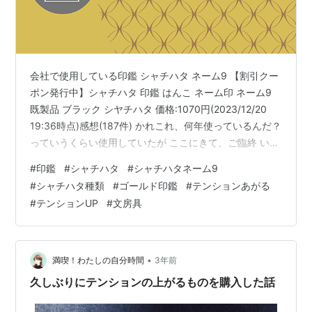
会社で使用している印鑑 シャチハタ ネーム9 【割引クー
ポン発行中】シャチハタ 印鑑 はんこ ネーム印 ネーム9
既製品 ブラック シヤチハタ 価格:1070円(2023/12/20
19:36時点)感想(187件) かれこれ、何年使っているんだ？
っていうくらい使用していたが ここにきて、ご臨終 いま
までありがとう！ そして新たに、購入したんだが、 しら
#
印鑑
#
シャチハタ
#
シャチハタネーム9
なかった！！ こんなに種類があるとは！！ 【割引クーポ
#
シャチハタ種類
#
ゴールド印鑑
#
テンションあがる
ン発行中】シャチハタ はんこ ネーム9 オーダー品 シヤチ
#
テンションUP
#
文房具
ハタ オーダー メイド 34色から選べます 売れ筋商品 別注
品 ネーム印・浸透印 印鑑【送料無料】9.5ミリ 文具女子
しゃちはた…
•
満喫！わたしの自分時間
3年前
久しぶりにテンションの上がるものを購入した話