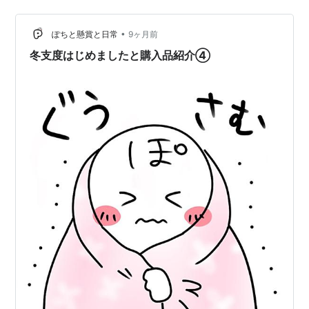
めの「ワークシート3枚」をまとめました。この3枚だけ
でOK。ここから始めてください。 ✅ まずは「読む順
番」の地図（迷子防止） はじめての方は、こちらの地図
•
ぽちと懸賞と日常
9ヶ月前
も一緒にどうぞ。▶ は…
冬支度はじめましたと購入品紹介④