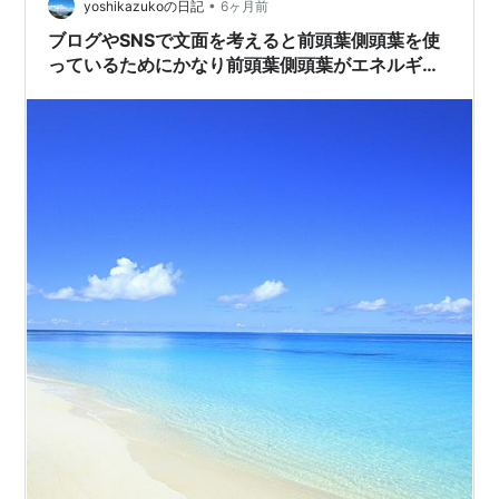
•
えたい場合、通常の業務連絡、はっきり確認したいケー
yoshikazukoの日記
6ヶ月前
スまで、 ビジネスシーンですぐ使える例文を網羅してい
ブログやSNSで文面を考えると前頭葉側頭葉を使
ます。 この記事で分…
っているためにかなり前頭葉側頭葉がエネルギー
を使うがテンプレやコピペAI作成文を使うと前頭
葉や側頭葉が衰えます。