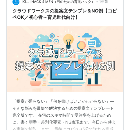
•
される自己紹介文」に生まれ変わります。 初心者でも今
IKUJI HACK 4 MEN（男のための育児ハック）
1年前
日からすぐ実践できる内容なので、ぜひ最後までチェッ
クラウドワークスの提案文テンプレ＆NG例【コピ
クしてみてください。 メ…
ペOK／初心者～育児世代向け】
「提案が通らない」「何を書けばいいかわからない」—
そんな悩みを最短で解決するための提案文テンプレート
完全版です。 在宅のスキマ時間で受注率を上げるため
に、書く順番・差別化要素・NG表現まで、今日から使え
る実例で解説します。 最後にコピペ→5分で送れる完成