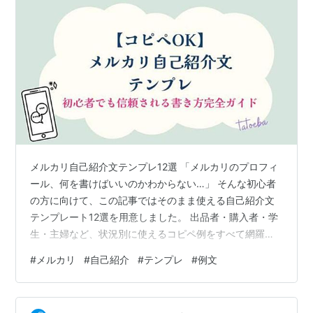
メルカリ自己紹介文テンプレ12選 「メルカリのプロフィ
ール、何を書けばいいのかわからない…」 そんな初心者
の方に向けて、この記事ではそのまま使える自己紹介文
テンプレート12選を用意しました。 出品者・購入者・学
生・主婦など、状況別に使えるコピペ例をすべて網羅。
さらに、信頼されるプロフィールの書き方、避けるべき
#
メルカリ
#
自己紹介
#
テンプレ
#
例文
NG表現、そしてAI（ChatGPT）を使った“秒速で作れ
る”方法までわかりやすく解説します。 この記事を読み終
えるころには、あなたのメルカリプロフィールが「信頼