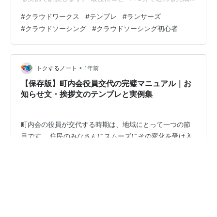
テンプレを置いておきます。 この記事のゴール 提案文の
#
クラウドワークス
#
テンプレ
#
ランサーズ
基本構成（この順番だけ守ればOK） 用途別テンプレート
#
クラウドソーシング
#
クラウドソーシング初心者
（コピペOK） ① ライティング応募（育児・生活系）
② バナー/サムネ作成（Canva・Figma） ③ データ入
力/リサーチ（短時間） 送る直前チェックリスト 受注率
を落とすNG例（そのまま避ける） 初受注→継続化のメッ
•
トクするノート
1年前
セージ例 納品…
【保存版】町内会役員交代の完璧マニュアル｜お
知らせ文・挨拶文のテンプレと実例集