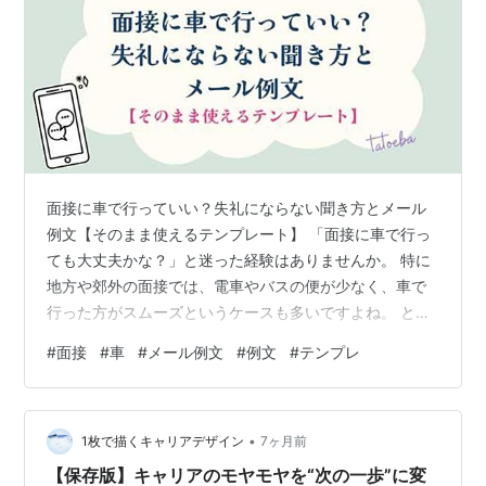
面接に車で行っていい？失礼にならない聞き方とメール
例文【そのまま使えるテンプレート】 「面接に車で行っ
ても大丈夫かな？」と迷った経験はありませんか。 特に
地方や郊外の面接では、電車やバスの便が少なく、車で
行った方がスムーズというケースも多いですよね。 とは
いえ、企業によっては駐車場がなかったり、公共交通機
#
面接
#
車
#
メール例文
#
例文
#
テンプレ
関の利用を前提としていたりすることもあります。 そん
なときに大切なのが、事前に「車で行っていいか」を確
認すること。 この記事では、面接前に失礼にならないよ
•
う確認するための正しい聞き方とメール例文を、状況別
1枚で描くキャリアデザイン
7ヶ月前
に丁寧に解説します。 そのまま使えるテンプレート付き
【保存版】キャリアのモヤモヤを“次の一歩”に変