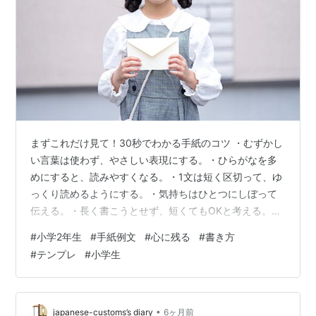
まずこれだけ見て！30秒でわかる手紙のコツ ・むずかし
い言葉は使わず、やさしい表現にする。・ひらがなを多
めにすると、読みやすくなる。・1文は短く区切って、ゆ
っくり読めるようにする。・気持ちはひとつにしぼって
伝える。・長く書こうとせず、短くてもOKと考える。・
「ありがとう＋理由」を入れると、ぐっと心に残る。・
#
小学2年生
#
手紙例文
#
心に残る
#
書き方
相手の名前を入れると、より特別な手紙になる。・でき
#
テンプレ
#
小学生
れば「いつ・どこで」の思い出を少し入れる。 たとえば
「ありがとう」だけでなく、「いっしょにあそんでくれ
てありがとう」と書くだけで、気持ちがより伝わりま
す。さらに「きのうのこうえんでいっしょにあそべてう
•
japanese-customs’s diary
6ヶ月前