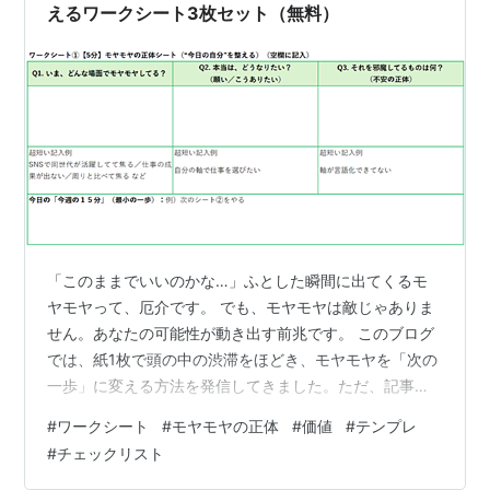
で、誰でもすぐに実践できる内容です。 …
えるワークシート3枚セット（無料）
「このままでいいのかな…」ふとした瞬間に出てくるモ
ヤモヤって、厄介です。 でも、モヤモヤは敵じゃありま
せん。あなたの可能性が動き出す前兆です。 このブログ
では、紙1枚で頭の中の渋滞をほどき、モヤモヤを「次の
一歩」に変える方法を発信してきました。ただ、記事を
読んでいるとこうなる人が多いです。 😖 どの記事からや
#
ワークシート
#
モヤモヤの正体
#
価値
#
テンプレ
ればいいか迷う 😵 書こうとした瞬間に止まる 🌀 “わかっ
#
チェックリスト
た”で終わって動けない だから今日は、最短で前に進むた