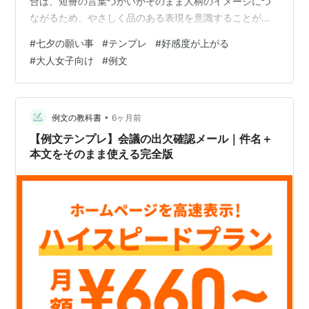
合は、短冊の言葉づかいがそのまま人柄のイメージにつ
ながるため、やさしく品のある表現を意識することが大
切です。大人女子が押さえておきたいポイントは次の5つ
#
七夕の願い事
#
テンプレ
#
好感度が上がる
です。 ・思いやりが感じられる・前向きである・具体性
#
大人女子向け
#
例文
がある・控えめで上品・周囲への感謝が入っている これ
らはどれも特別な言葉ではありませんが、組み合わせる
ことで「丁寧で感じの良い人」という印象を自然に伝え
ることができます。願い事に自分だけでなく周りの人へ
•
例文の教科書
6ヶ月前
の気持ちを添えると、読んだ人の心にも温かさ…
【例文テンプレ】会議の出欠確認メール｜件名＋
本文をそのまま使える完全版