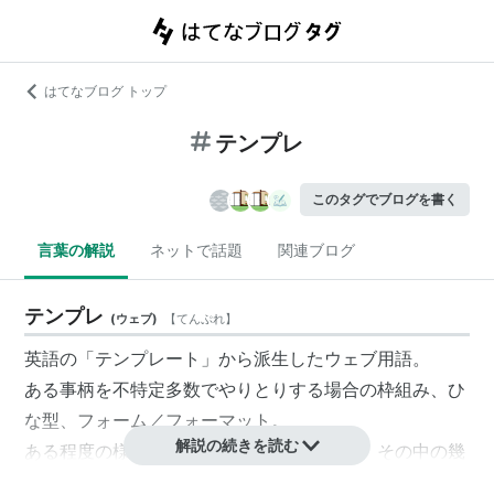
はてなブログ トップ
テンプレ
このタグでブログを書く
言葉の解説
ネットで話題
関連ブログ
テンプレ
(
ウェブ
)
【
てんぷれ
】
英語の「テンプレート」から派生したウェブ用語。
ある事柄を不特定多数でやりとりする場合の枠組み、ひ
な型、フォーム／フォーマット。
解説の続きを読む
ある程度の様式があらかじめ定まっていて、その中の幾
つかの要素を替えることで自分なりの望む結果を導くと