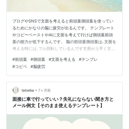
ブログやSNSで文面を考えると前頭葉側頭葉を使ってい
るためにかなりの脳に疲労が出るんです。 テンプレート
やコピーペーストやAIに文面を考えて行けば側頭葉前頭
葉の能力が低下するんです。 脳の前頭葉側頭葉は､文面を
考える時には､フル回転しているんです文面が上手く文章
構成力や文章理解力が高い人程ブログやSNSで高い文章
#
前頭葉
#
側頭葉
#
文面を考える
#
テンプレ
構成力を使っています。 文章を考えると前頭部や側頭部
#
コピペ
#
脳疲労
が痛く成るや脳全体が疲労しているんですが此れは､前頭
葉や側頭葉を使っているためにと言う事です。 安易にテ
ンプレやコピペや挨拶文面の使い回しやAI利用の文章を
使うと前頭葉や側頭葉の文章を考える部分が低下するん
•
tatoeba
7ヶ月前
です。 前頭葉や側頭葉は､意…
面接に車で行っていい？失礼にならない聞き方と
メール例文【そのまま使えるテンプレート】