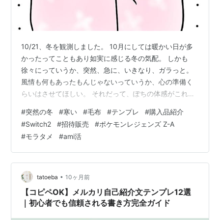
10/21、冬を観測しました。 10月にしては暖かい日が多
かったってこともあり如実に感じる冬の気配。 しかも
徐々にっていうか、突然、急に、いきなり、ガラっと。
風情も何もあったもんじゃないっていうか、心の準備く
らいはさせてほしい。 それだって、ぽちの体感がこれだ
からってところがあるんだけど。 もうちょい頑張ろうよ
#
突然の冬
#
寒い
#
毛布
#
テンプレ
#
購入品紹介
って、もっと存在意義を示そうよって。 秋と、ついでに
#
Switch2
#
招待販売
#
ポケモンレジェンズ Z-A
春にも言いたいの。 つまり寒いってことなんだけど← 一
#
モラタメ
#
ami活
昨日、毛布を出して。 昨日は昨日でこたつと冬用パジャ
マ。 でもまだ暖房（エアコン）は早いから。 足りない暖
は毛布をかぶって補うの。 なんなら朝この状態がテンプ
レ。 布団から出られな…
•
tatoeba
10ヶ月前
【コピペOK】メルカリ自己紹介文テンプレ12選
｜初心者でも信頼される書き方完全ガイド