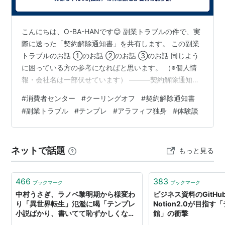
こんにちは、O-BA-HANです😊 副業トラブルの件で、実
際に送った「契約解除通知書」を共有します。 この副業
トラブルのお話 ①のお話 ②のお話 ③のお話 同じよう
に困っている方の参考になればと思います。 （※個人情
報・会社名は一部伏せています） ———契約解除通知書
令和◯年◯月◯日 株式会社◯◯ 御中 契約年月日：令
#
消費者センター
#
クーリングオフ
#
契約解除通知書
和◯年◯月◯日契約名：◯◯契約契約金額：◯◯円
#
副業トラブル
#
テンプレ
#
アラフィフ独身
#
体験談
上記契約について、クーリングオフを申し出ます。 （※
ここに経緯を簡潔に記載） ▼ここからは私のケースです
（読み飛ばしてOK） 私は、LINEの副業オープンチャッ
ネットで話題
もっと見る
トに掲載されていた副業案内をきっかけに連絡を取り、
別の公式LINEへ誘導…
466
383
ブックマーク
ブックマーク
中村うさぎ、ラノベ黎明期から様変わ
ビジネス資料のGitHu
り「異世界転生」氾濫に喝「テンプレ
Notion2.0が目指
小説ばかり、書いてて恥ずかしくない
館」の衝撃
のかな」