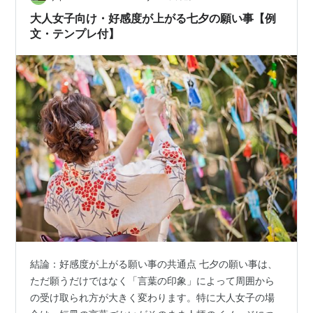
れしかったよ」と付け足すと、もっと心に残り…
大人女子向け・好感度が上がる七夕の願い事【例
文・テンプレ付】
結論：好感度が上がる願い事の共通点 七夕の願い事は、
ただ願うだけではなく「言葉の印象」によって周囲から
の受け取られ方が大きく変わります。特に大人女子の場