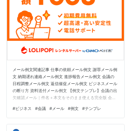
メール例文関連記事 仕事の依頼メール例文 謝罪メール例
文 納期遅れ連絡メール例文 進捗報告メール例文 会議の
日程調整メール例文 返信催促メール例文 ビジネスメール
の断り方 資料送付メール例文 【例文テンプレ】会議の出
欠確認メール｜件名＋本文をそのまま使える完全版 会議
の出欠確認メールは、件名と本文の書き方次第で返信率
#
ビジネス
#
会議
#
メール
#
例文
#
テンプレ
が大きく変わります。本記事では「会議 出欠確認 メール
例文」を探している方向けに、 件名＋本文をセットでそ
のまま使える日本語テンプレを紹介します。 やんわり伝