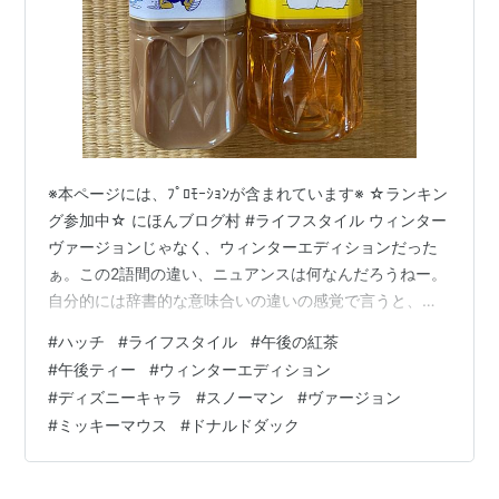
※本ページには、ﾌﾟﾛﾓｰｼｮﾝが含まれています※ ☆ランキン
グ参加中☆ にほんブログ村 #ライフスタイル ウィンター
ヴァージョンじゃなく、ウィンターエディションだった
ぁ。この2語間の違い、ニュアンスは何なんだろうねー。
自分的には辞書的な意味合いの違いの感覚で言うと、き
っとヴァージョンは種類がただちょっとしたことで増え
#
ハッチ
#
ライフスタイル
#
午後の紅茶
ていくことで、エディションは種類が増える過程におい
#
午後ティー
#
ウィンターエディション
て、何らかの選択・選別・選抜という審査的なものがあ
#
ディズニーキャラ
#
スノーマン
#
ヴァージョン
り、より手間がかかっている印象がある。果たしてどう
#
ミッキーマウス
#
ドナルドダック
か？ 前回シリーズリンク hatch51.com 全然だめな僕の
印象、、、、ヴァージョンには新旧の時間経過中での機
能の進化を意味し…