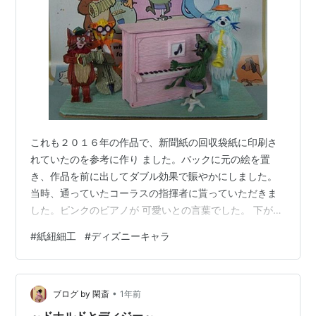
これも２０１６年の作品で、新聞紙の回収袋紙に印刷さ
れていたのを参考に作り ました。バックに元の絵を置
き、作品を前に出してダブル効果で賑やかにしました。
当時、通っていたコーラスの指揮者に貰っていただきま
した。ピンクのピアノが 可愛いとの言葉でした。 下が回
収袋の絵だけです。 Youtube に楽しい歌がありました。
#
紙紐細工
#
ディズニーキャラ
youtu.be きのうの朝は明るかったのですが、西の富士山
方面は雲でした。 朝メシ前にラクこぎサイクルを２０分
やりました。 きのうは１２時過ぎ出て 'Pint-Up' でスト
•
レッチをして、外歩きに。４千歩コースを 行き、往復、
ブログ by 閑斎
1年前
４，３３３歩でした。折しも長女が来て、父の日と言う
～ドナルドとディジー～