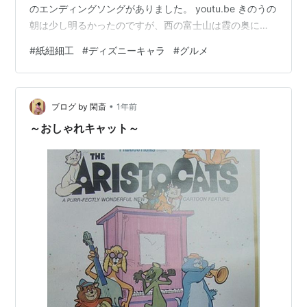
のエンディングソングがありました。 youtu.be きのうの
朝は少し明るかったのですが、西の富士山は霞の奥にひ
っそりでした。 朝メシ前に日課になったラクこぎサイク
#
紙紐細工
#
ディズニーキャラ
#
グルメ
ルを２０分やりました。 きのうは妻が女子会で茅ヶ崎
へ。安い中国産のウナギだったのですが、テレビの裏 ワ
ザ放送で習った方法を試しました。 まず、緑茶で２分間
•
煮込み アルミフォイルをひいたフライパンでパリッと表
ブログ by 閑斎
1年前
面を焼き うな丼にしました。味は国産うなぎ風になって
～おしゃれキャット～
いました。 きのう…