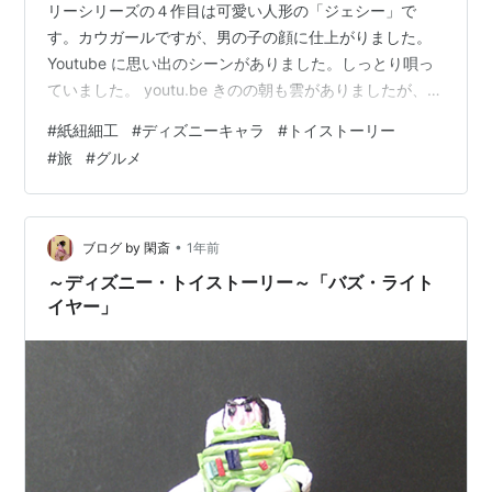
リーシリーズの４作目は可愛い人形の「ジェシー」で
す。カウガールですが、男の子の顔に仕上がりました。
Youtube に思い出のシーンがありました。しっとり唄っ
ていました。 youtu.be きのの朝も雲がありましたが、き
れいに明けました。富士山は霞の中に見えていました。
#
紙紐細工
#
ディズニーキャラ
#
トイストーリー
きのうも朝メシ前にラクこぎサイクル・２０分をやりま
#
旅
#
グルメ
したが、午後から外出するので外歩きは中止。１０時に
ヨーカドー２Fの 'Pint-Up' でストレッチ・３０分をやり
ました。 きのうは息子のいる富士市に来ました。息子に
夏休みが取れ、今日、東照宮と伊豆への一泊の旅にしま
•
ブログ by 閑斎
1年前
した。午後3…
～ディズニー・トイストーリー～「バズ・ライト
イヤー」