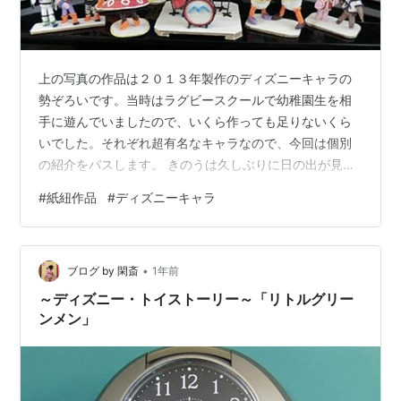
上の写真の作品は２０１３年製作のディズニーキャラの
勢ぞろいです。当時はラグビースクールで幼稚園生を相
手に遊んでいましたので、いくら作っても足りないくら
いでした。それぞれ超有名なキャラなので、今回は個別
の紹介をパスします。 きのうは久しぶりに日の出が見
え、富士山もうっすら見えましたが、１時間後には雲が
#
紙紐作品
#
ディズニーキャラ
湧いて見えなくなりました。 きのうも朝メシ前にラクこ
ぎサイクルを２０分やりました。気温が上がる前にと朝
ドラの後に外歩きに出ましたが汗一杯になり、往復、
•
４，７６６歩でした。帰って汗一杯が収まってから、妻
ブログ by 閑斎
1年前
の買い物の付き添いに。 昼食後、 'Pint-Up' でストレッ
～ディズニー・トイストーリー～「リトルグリー
チをして３Fのダイソーでマジックのネ…
ンメン」