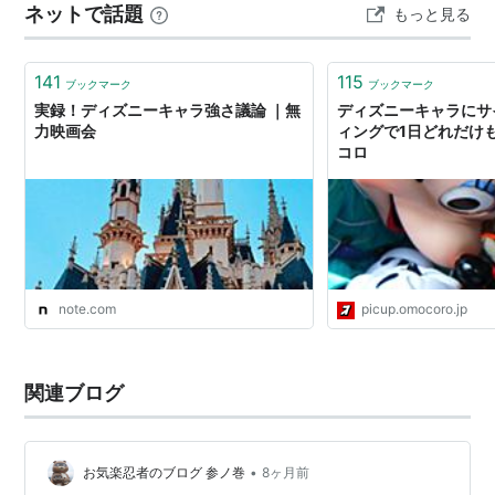
ネットで話題
もっと見る
141
115
ブックマーク
ブックマーク
実録！ディズニーキャラ強さ議論 ｜無
ディズニーキャラにサ
力映画会
ィングで1日どれだけも
コロ
note.com
picup.omocoro.jp
関連ブログ
•
お気楽忍者のブログ 参ノ巻
8ヶ月前