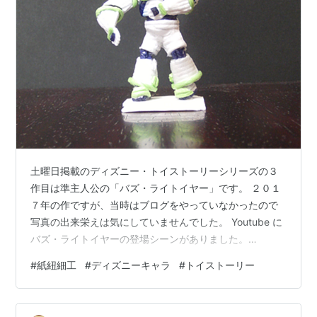
土曜日掲載のディズニー・トイストーリーシリーズの３
作目は準主人公の「バズ・ライトイヤー」です。 ２０１
７年の作ですが、当時はブログをやっていなかったので
写真の出来栄えは気にしていませんでした。 Youtube に
バズ・ライトイヤーの登場シーンがありました。
youtu.be きのう朝の風景、台風の接近で雲が一杯でし
#
紙紐細工
#
ディズニーキャラ
#
トイストーリー
た。富士山も裾野だけです。 きのうの朝もアサメシ前に
ラクこぎサイクル・２０分をやり、朝ドラの後８時前に
外歩きに、いつもの５千歩コースを行き、コンビニで次