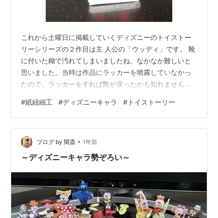
これから土曜日に掲載していくディズニーのトイストー
リーシリーズの２作目は主 人公の「ウッディ」です。 靴
に付いた糊で汚れてしまいましたね。なかなか難しいと
思いました。当時は作品にラッカーを噴霧していなかっ
たので、ラッカーをすれば艶が戻ったかも知れません。
Youtube に楽しそうな動画がありました。 youtu.be き
#
紙紐細工
#
ディズニーキャラ
#
トイストーリー
のうの朝の風景です。もう少しで太陽が見えるようにな
りますね。富士山も夏型、うっすらでした。 きのうの朝
は忙しくて、ラクこぎサイクル・２０分は朝ドラを観な
•
がらでした。 朝ドラが終わって8時前に外歩きに、いつ
ブログ by 閑斎
1年前
もの５千歩コースを行き、コンビニで妻に頼まれたもの
～ディズニーキャラ勢ぞろい～
を印刷し、往復、４，８…