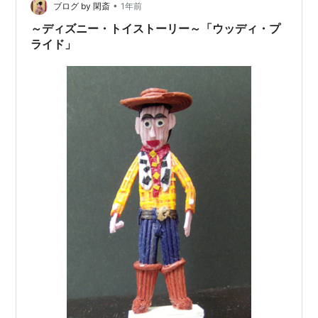
•
作の参考写真を印刷し、頼まれたお弁当を買って帰り、
ブログ by 閑斎
1年前
往復、４，７８９歩でした。私の帰宅と入れ替えに、シ
～ディズニー・トイストーリー～「ウッディ・プ
ャトルバスで妻はKI病院へ。２週…
ライド」