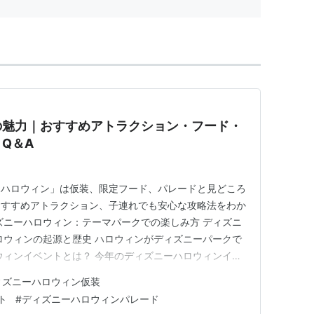
の魅力｜おすすめアトラクション・フード・
Q＆A
ーハロウィン」は仮装、限定フード、パレードと見どころ
おすすめアトラクション、子連れでも安心な攻略法をわか
ズニーハロウィン：テーマパークでの楽しみ方 ディズニ
ロウィンの起源と歴史 ハロウィンがディズニーパークで
ウィンイベントとは？ 今年のディズニーハロウィンイベ
 特別なパレードとアトラクション 限定コスチュームや商
ィズニーハロウィン仮装
 人気のハロウィンコスプレ 仮装の準備とアイデア 家族
ト
#
ディズニーハロウィンパレード
の食べ物とお…