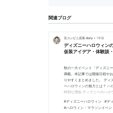
関連ブログ
•
元コンビニ店長 diary
1年前
ディズニーハロウィン
仮装アイデア・体験談・
秋の一大イベント「ディズニ
満載。本記事では開催日程や
りやすくまとめました。 ディ
ーハロウィンの魅力とは？ ハ
特別な理由 ディズニーのハロ
ント 開催日程とスケジュール
#
ディズニーハロウィン
#
デ
品 ハロウィン仮装の楽しみ方
#
ハロウィン・マラソンイベン
全員で楽しむ仮装 ハロウィン