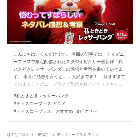
こんにちは。てんすけです。 今回の記事では、ディズニ
ープラスで限定配信されたスタジオピクサー最新作「私
ときどきレッサーパンダ」の感想と考察を書いていきま
す。 率直に感想を言うと…… 大好きです！！ 好きすぎて
そのままディズニープラスで配信されているメイキング
「レッサーパンダを抱きしめて」も見てしまいました。
#
私ときどきレッサーパンダ
その上で思ったことをこちらに書いていきたいと思いま
#
ディズニープラス アニメ
す。 考察部分はネタバレとなりますので、未視聴の方は
#
ディズニープラス おすすめ
#
ピクサー
ご注意を。 「私ときどきレッサーパンダ」はDisnyプラ
スで見ることができます。 disneyplus.disney.co.jp
はてなブログ
>
未指定
>
ディズニープラス アニメ