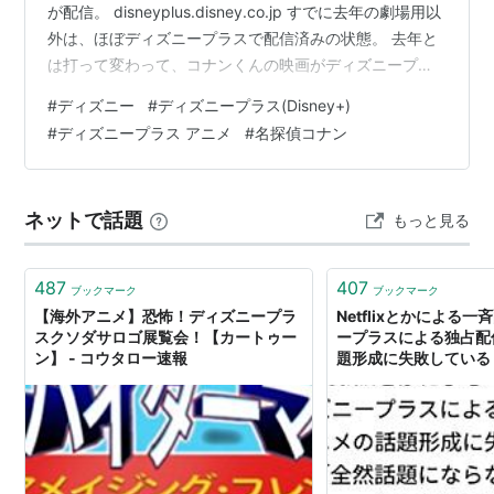
が配信。 disneyplus.disney.co.jp すでに去年の劇場用以
外は、ほぼディズニープラスで配信済みの状態。 去年と
は打って変わって、コナンくんの映画がディズニープラ
スで視聴できるということ自体自分としてはびっくり仰
#
ディズニー
#
ディズニープラス(Disney+)
天。 確かにディズニー系列のHuluではコナンくんの劇場
#
ディズニープラス アニメ
#
名探偵コナン
用映画を「見放題」だけど、逆に言えばディズニープラ
スでも視聴できるようにすること自体前代未聞かなと。
そこら辺日本のアニメの配信に力を入れているNetflixは
ネットで話題
もっと見る
どう思っているのか、不思議で仕方ない。 勿論Netfl…
487
407
ブックマーク
ブックマーク
【海外アニメ】恐怖！ディズニープラ
Netflixとかによる
スクソダサロゴ展覧会！【カートゥー
ープラスによる独占配
ン】 - コウタロー速報
題形成に失敗している
ならない」「一週間待
た」