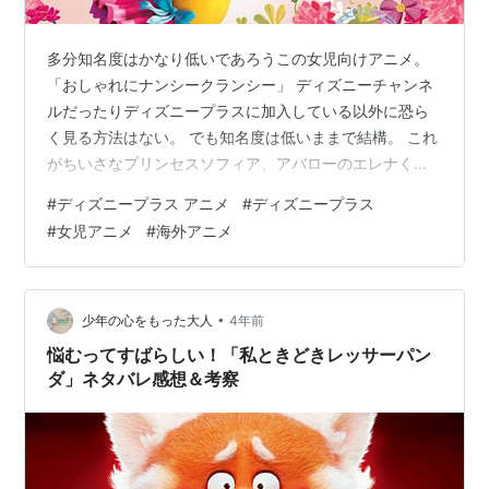
多分知名度はかなり低いであろうこの女児向けアニメ。
「おしゃれにナンシークランシー」 ディズニーチャンネ
ルだったりディズニープラスに加入している以外に恐ら
く見る方法はない。 でも知名度は低いままで結構。 これ
がちいさなプリンセスソフィア、アバローのエレナくら
いの人気コンテンツになったらたまったもんじゃない。
#
ディズニープラス アニメ
#
ディズニープラス
主人公のナンシークランシーは6歳の女の子。 多分フラ
#
女児アニメ
#
海外アニメ
ンス郊外に住んでると思われる。 なに、この髪？ この子
常にこの髪型なんだけど、どういうセットでこうなって
るの？ たまに他の髪にするんだけど、絶対にこっちのほ
うが良くない？ この意味わからない髪型のせいでイラつ
•
少年の心をもった大人
4年前
き度が増してる気がする。 なん…
悩むってすばらしい！「私ときどきレッサーパン
ダ」ネタバレ感想＆考察