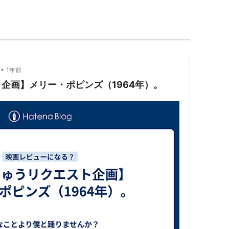
Birdie (1960 Original Broadway Cast)
ト:
Bye Bye Birdie
ーカー:
Sony
00/06/01
CD
 3回
•
1年前
を含むブログを見る
企画】メリー・ポピンズ（1964年）。
 Dyke's Dance Party
ト:
Various Artists
ーカー:
Sony
95/06/29
CD
 2回
含むブログ (1件) を見る
 Show [DVD] [Import]