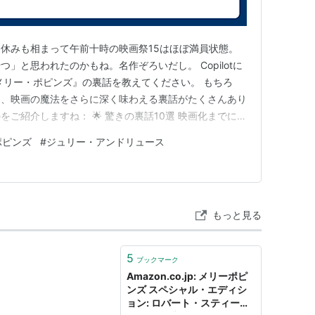
Bfs Entertainment
20
休みも相まって午前十時の映画祭15はほぼ満員状態。
ログを見る
」と思われたのかもね。名作ぞろいだし。 Copilotに
メリー・ポピンズ』の裏話を教えてください。 もちろ
は、映画の魔法をさらに深く味わえる裏話がたくさんあり
ご紹介しますね： 🌟 驚きの裏話10選 映画化までに
ト・ディズニーの娘が原作を気に入り、映画化を望んだの
Vol.13&14 セット [DVD]
ポピンズ
#
ジュリー・アンドリュース
・トラバースがなかなか許可を出さず、ウォルトが何度も交
ユニバーサル・ピクチャーズ・ジャパン
4…
23
ログを見る
もっと見る
5
ブックマーク
Amazon.co.jp: メリーポピ
[DVD]
ンズ スペシャル・エディシ
20世紀フォックス・ホーム・エンターテイメント・ジャ
ョン: ロバート・スティーブ