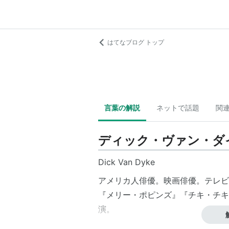
はてなブログ トップ
言葉の解説
ネットで話題
関
ディック・ヴァン・ダ
Dick Van Dyke
アメリカ人俳優。映画俳優。テレビ
『
メリー・ポピンズ
』『
チキ・チキ
演。