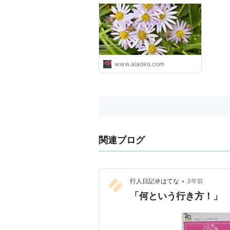
リー・フィールド (リンダ・
発売日:
2006/04
ロンシュタット、アース・ウ
メディア:
DVD
ィンド・アンド・ファイア、
クリック
: 1回
マイケル・ティルソン・トー
この商品を含むブロ
マス、セサミストリート）/
2020年 日本のバイオリニス
ト五嶋みどり(Midori)とジ
www.aiaoko.com
ョーン・バエズ(ガース・ブ
ルックス、デビー・アレン、
ディック・ヴァン・ダイク)
- Arigato 毎日幸せを感じる
「懐かしい曲」と「思い出」
と「終活」
関連ブログ
•
行人日記＠はてな
3年前
「何という行き方！」