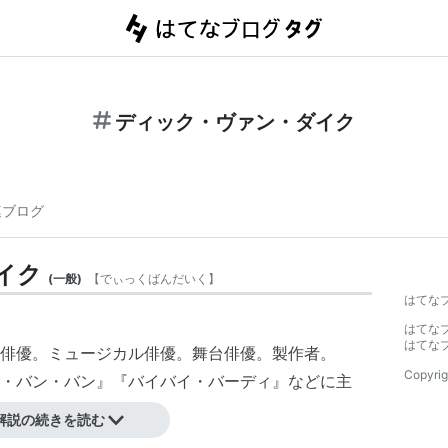
ディック・ヴァン・ダイク
連ブログ
イク
(
一般
)
【
でぃっくばんだいく
】
はてな
はてな
はてな
俳優。ミュージカル俳優。舞台俳優。製作者。
Copyrig
・バン・バン
』『バイバイ・バーディ』などに主
解説の続きを読む