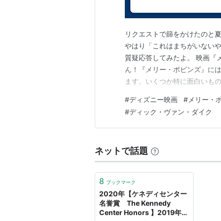
出版社/メーカー:
発売日:
2001/03/
メディア:
DVD
リクエストで篩をかけたのと夏
クリック
: 9回
この商品を含むブ
やはり「これはまちがいないやつ
質疑応答してみたよ。 映画『
ん！『メリー・ポピンズ』に
ます。いくつか特に面白いものを
20年以上かかった！ ウォル
刑事コロンボ完全版 
#
ディズニー映画
#
メリー・
が1938年。 原作者パメラ
出版社/メーカー:
#
ディック・ヴァン・ダイク
渉。 ようやく許可が出て、196
発売日:
2002/08/
メディア:
DVD
クリック
: 4回
この商品を含むブ
ネットで話題
8
ブックマーク
2020年【ケネディセンター
何という行き方 
名誉賞 The Kennedy
出版社/メーカー:
Center Honors 】2019年サ
パン