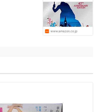
ンソン (監督), ジュリー・ア
/14
ンドリュース (出演), ディッ
ク・ヴァン・ダイク (出演),
デビッド・トムリンスン (出
グ (1件) を見る
演), ドン・ダグラディ (脚
本), ビル・ウォルシュ (脚
本), ジュリー・アンドリュー
www.amazon.co.jp
ス (Unknown): DVD