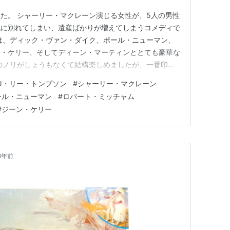
た。 シャーリー・マクレーン演じる女性が、5人の男性
死に別れてしまい、遺産ばかりが増えてしまうコメディで
は、ディック・ヴァン・ダイク、ポール・ニューマン、
ン・ケリー、そしてディーン・マーティンととても豪華な
のノリがしょうもなくて結構楽しめましたが、一番印象
レーンとジーン・ケリーのダンスシーンでした。 シャ
J・リー・トンプソン
#
シャーリー・マクレーン
くて美しく、見事なプロポーションに驚かされましたし、
ール・ニューマン
#
ロバート・ミッチャム
歳を超えていた筈ですが、…
#
ジーン・ケリー
8年前