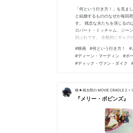
「何という行き方！」を見まし
と結婚するもののなぜか毎回
す。 残念な夫たちを演じるの
ロバート・ミッチャム、ジー
顔ぶれです。 全般的にギャグ
に残ったのはシャーリー・マク
#
映画
#
何という行き方！
#
ーリー・マクレーンは脚が長
#
ディーン・マーティン
#
ポ
ジーン・ケリーは当時既に50
#
ディック・ヴァン・ダイク
•
映★画太郎の MOVIE CRADLE 2
『メリー・ポピンズ』