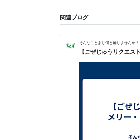
Bye Bye 
アーティス
関連ブログ
出版社/メ
発売日:
20
メディア:
クリック
:
そんなことより僕と踊りませんか？
この商品
【ごぜじゅうリクエスト
Dick Van
アーティス
出版社/メ
発売日:
19
メディア:
クリック
:
この商品を
Dick Van Dyke