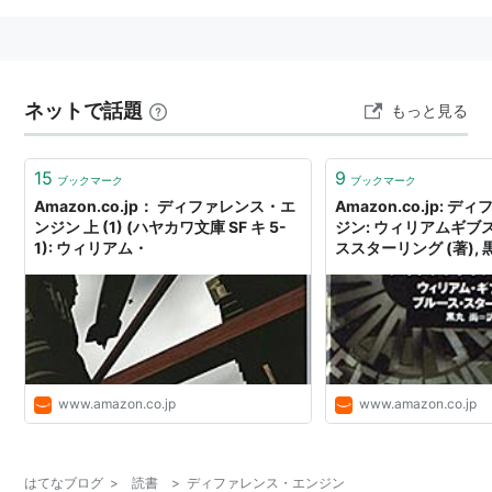
ネットで話題
もっと見る
15
9
ブックマーク
ブックマーク
Amazon.co.jp： ディファレンス・エ
Amazon.co.jp: 
ンジン 上 (1) (ハヤカワ文庫 SF キ 5-
ジン: ウィリアムギブスン
1): ウィリアム・
ススターリング (著), 黒
www.amazon.co.jp
www.amazon.co.jp
はてなブログ
>
読書
>
ディファレンス・エンジン