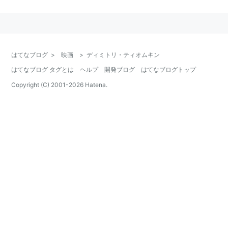
1979年11月11日、イギリス／イングランド／ロンド
ンにて死去（股関節骨折による合併症）
生名：Dimitri Zinovievich Tiomkin
身長：180 cm
はてなブログ
>
映画
>
ディミトリ・ティオムキン
主な作品
はてなブログ タグとは
ヘルプ
開発ブログ
はてなブログトップ
Copyright (C) 2001-
2026
Hatena.
チャイコフスキー
（1970） 音楽、製作
マッケンナの黄金
（1969） 製作
キャサリン大帝
（1968） 音楽
戦う幌馬車
（1967） 音楽
36時間
（1964） 音楽
サーカスの世界
（1964） 音楽
ローマ帝国の滅亡
（1964） 音楽
北京の55日
（1963） 音楽
非情の町
（1961） 音楽
ナバロンの要塞
（1961） 音楽