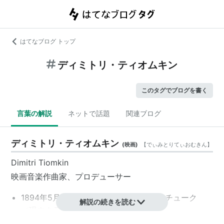
はてなブログ トップ
ディミトリ・ティオムキン
このタグでブログを書く
言葉の解説
ネットで話題
関連ブログ
ディミトリ・ティオムキン
(
映画
)
【
でぃみとりてぃおむきん
】
Dimitri Tiomkin
映画音楽作曲家、プロデューサー
1894年5月10日、旧ロシア帝国クレメンチューク
解説の続きを読む
（現ウクライナ）生まれ