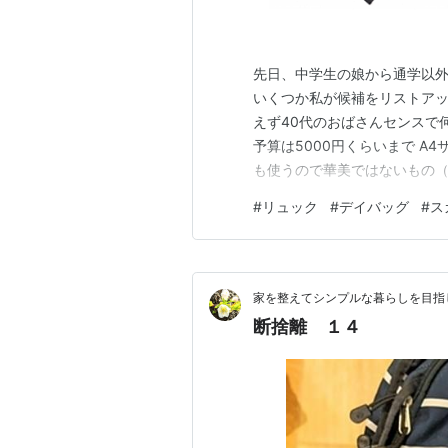
先日、中学生の娘から通学以
いくつか私が候補をリストア
えず40代のおばさんセンスで
予算は5000円くらいまで A4
も使うので華美ではないもの（
告を含みます。 候補1：アネロ グラ
#
リュック
#
デイバッグ
#
ス
ジナビアンフォレスト 12ポケッ
家を整えてシンプルな暮らしを目指
断捨離 １４