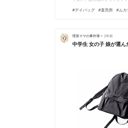
る。 今日はこのイベントに行
#
デイバッグ
#
直売所
#
ムカ
を入れていたサコッシュが邪
にした。なるほど軽く、背中の
•
理系ママの事件簿
2年前
中学生 女の子 娘が選