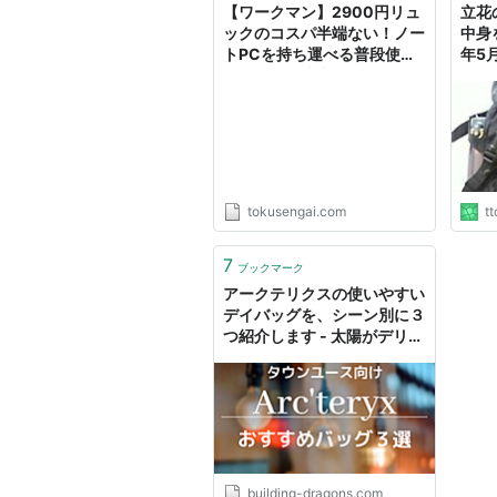
【ワークマン】2900円リュ
立花
ックのコスパ半端ない！ノー
中身
トPCを持ち運べる普段使い
年5
リュック「防水デイバッグ」
レビュー - 特選街web
tokusengai.com
tt
7
ブックマーク
アークテリクスの使いやすい
デイバッグを、シーン別に３
つ紹介します - 太陽がデリシ
ャス
building-dragons.com