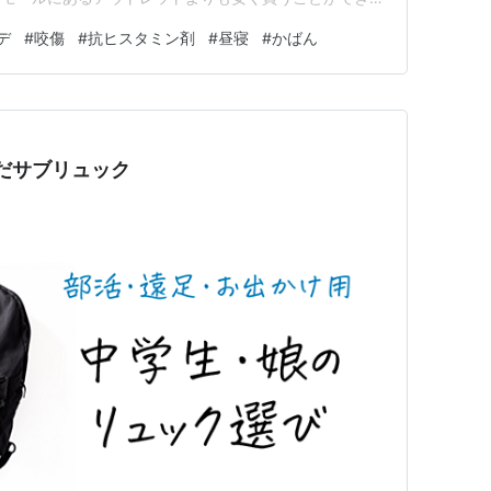
ってきた。軽くて薄いデイバッグを1つ購入。 財布など
デ
#
咬傷
#
抗ヒスタミン剤
#
昼寝
#
かばん
魔だったので、帰路には早速、このデイバッグを使うこと
風通しも良い。なかなか良い…
んだサブリュック