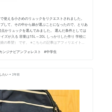
外で使える小さめのリュックをリクエストされました。
ップして、その中から娘が選ぶことになったので、とりあ
何点かリュックを選んでみました。 選んだ条件としては
サイズが入る 容量は15L～20L しっかりした作り 学校に
娘の希望） です。 ※こちらの記事はアフィリエイト広
ンデ 16L 候補2：adidasロゴ 22.5L 候補3：スカン
カンジナビアンフォレスト
#
中学生
トデイパック 候補4：Rename ゴールドファスナー …
•
したい
2年前