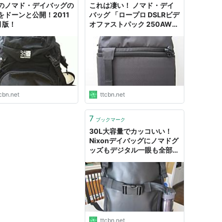
のノマド・デイバッグの
これは凄い！ ノマド・デイ
をドーンと公開！2011
バッグ 「ロープロ DSLRビデ
月版！
オファストパック 250AW」
はもはや「武器」だった！！
cbn.net
ttcbn.net
7
ブックマーク
30L大容量でカッコいい！
Nixonデイバッグにノマドグ
ッズもデジタル一眼も全部放
り込め！
ttcbn.net