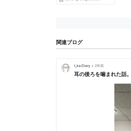
関連ブログ
•
t_ka:Diary
2年前
耳の後ろを噛まれた話