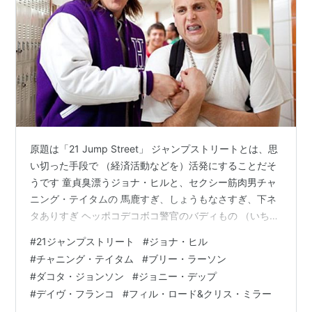
原題は「21 Jump Street」 ジャンプストリートとは、思
い切った手段で （経済活動などを）活発にすることだそ
うです 童貞臭漂うジョナ・ヒルと、セクシー筋肉男チャ
ニング・テイタムの 馬鹿すぎ、しょうもなさすぎ、下ネ
タありすぎ ヘッポコデコボコ警官のバディもの （いちい
ち「爆発しないのか？」には笑った 笑） アメリカとカナ
#
21ジャンプストリート
#
ジョナ・ヒル
ダでは公開初日からヒットしまくり ハイ・スクール/コメ
#
チャニング・テイタム
#
ブリー・ラーソン
ディ映画として 歴代トップの興行収入を記録したそうで
#
ダコタ・ジョンソン
#
ジョニー・デップ
す このての作品としては、評価も高い （続編はさらに評
#
デイヴ・フランコ
#
フィル・ロード&クリス・ミラー
価が高いらしい） 脇役も豪華で ヒロインの女子高生モリ