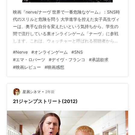
映画『nerve/ナーヴ 世界で一番危険なゲーム』：SNS時
代のスリルと危険を問う 大学進学を控えた女子高生ヴィ
ーは、奥手な自分を変えたいという気持ちから、学生の
間で流行している裏オンラインゲーム「ナーヴ」に参戦
します。これは、ウォッチャーと呼ばれる視聴者からの
指令に挑戦し、クリアするごとに賞金がもらえるという
#
Nerve
#
オンラインゲーム
#
SNS
危険なゲームです。最初の指令をきっかけに謎の男イア
#
エマ・ロバーツ
#
デイヴ・フランコ
#
承認欲求
ンとペアを組んだヴィーは、次々と過激なミッションを
#
映画レビュー
#
映画感想
達成し、一夜にして有名人となります。しかし、挑戦内
容はどんどんとエスカレートし、ついには命を脅かすほ
どの危険なミッションが課せられます。途中棄権が許さ
れないこのゲームで、ヴィーは無事に朝を…
•
星屑シネマ
2年前
21ジャンプストリート(2012)