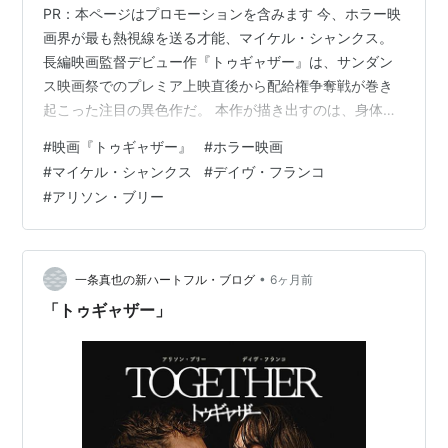
PR：本ページはプロモーションを含みます 今、ホラー映
画界が最も熱視線を送る才能、マイケル・シャンクス。
長編映画監督デビュー作『トゥギャザー』は、サンダン
ス映画祭でのプレミア上映直後から配給権争奪戦が巻き
起こった注目の異色作だ。 本作が描き出すのは、身体変
異とブラックユーモアが交錯する「倦怠期カップルの地
#
映画『トゥギャザー』
#
ホラー映画
獄絵図」。実生活でも夫婦のデイヴ・フランコとアリソ
#
マイケル・シャンクス
#
デイヴ・フランコ
ン・ブリーが主人公二人を演じ、真のケミストリーをホ
#
アリソン・ブリー
ラーの文脈に投影。エネルギーに満ち溢れた作品を作り
上げた。 次回作にA24製作作品が控える新鋭監督が、愛
という名の「同化」をどう解剖するのか。その衝撃の全
貌を紐解いていく。 目次 映画『トゥギ…
•
一条真也の新ハートフル・ブログ
6ヶ月前
「トゥギャザー」