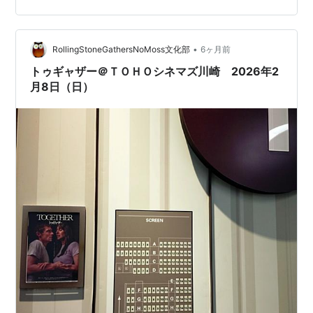
はびこる凶悪犯罪の実態を知り…。 youtu.…
•
RollingStoneGathersNoMoss文化部
6ヶ月前
トゥギャザー＠ＴＯＨＯシネマズ川崎 2026年2
月8日（日）