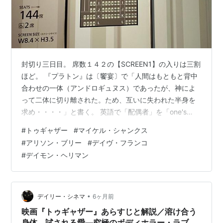
封切り三日目。 席数１４２の【SCREEN1】の入りは三割
ほど。 『プラトン』は〔饗宴〕で「人間はもともと背中
合わせの一体（アンドロギュヌス）であったが、神によ
って二体に切り離された。ため、互いに失われた半身を
求め・・・・」と書く。 英語で「配偶者」を「one's
better half, one's other half（我が魂の片割れ）」と表現
#
トゥギャザー
#
マイケル・シャンクス
するのは、この説に由来するとも聞く。 本作のプロット-
#
アリソン・ブリー
#
デイヴ・フランコ
田舎に越して来た若いカップルが、近所の森を探検する
#
デイモン・ヘリマン
うちに不気味な洞窟に墜ちてしまい、まんじりともせず
に一夜を過ごす。 家に帰り着き、暫く経つうちに、肉体
が磁力のように強く引かれ合い、一時も離れる…
•
デイリー・シネマ
6ヶ月前
映画『トゥギャザー』あらすじと解説／溶け合う
身体、試される愛―究極のボディホラー・ラブス