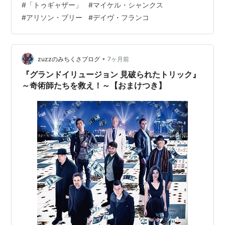
#
「トゥギャザー」
#
マイケル・シャンクス
ヤフーの「解説」には、こう書かれています。「体の奇
#
アリソン・ブリー
#
デイヴ・フランコ
妙な変異現象に見舞われたカップルの運命を描くホラ
ー。倦怠期に差しかかった二人が、ある出来事をきっか
けに互いの体が磁力に引き寄せられるかのようにくっつ
いてしまう極限状況に陥る。監督・脚本を務めたのは映
•
zuzzのみちくさブログ
7ヶ月前
画監督のみならず俳優、作曲家などマルチに活動するマ
『グランドイリュージョン 見破られたトリック』
イ…
～奇術師たちを救え！～【おまけつき】