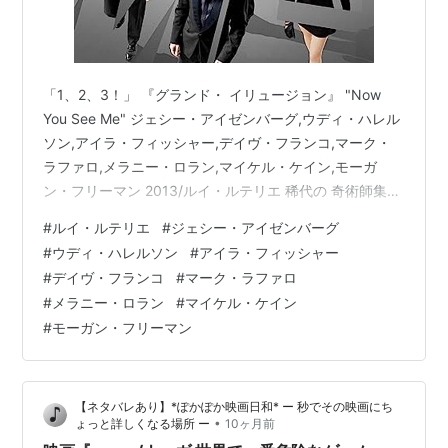
「1、2、3！」 『グランド・ イリュージョン』 "Now
You See Me" ジェシー・アイゼンバーグ,ウディ・ハレル
ソン,アイラ・フィッシャー,デイヴ・フランコ,マーク・
ラファロ,メラニー・ロラン,マイケル・ケイン,モーガ
ン・フリーマン 2013/ルイ・ルテリエ 稀代の 奇術師集団
と 警察の 追いかけっこの お話です！
#
ルイ・ルテリエ
#
ジェシー・アイゼンバーグ
www.youtube.com テクニックはピカ一の 自己中マジシ
#
ウディ・ハレルソン
#
アイラ・フィッシャー
ャン ダニエル・アトラス 人を自在に操れる 能天気メン
#
デイヴ・フランコ
#
マーク・ラファロ
タリスト メリット・マッキニー インパクトで勝負！な
#
メラニー・ロラン
#
マイケル・ケイン
紅一点のマジシャン ヘンリー・リーヴス スリもお手の物
#
モーガン・フリーマン
な マジシャン見習い ジャック・ワイルダー…
【ネタバレあり】*ぽかぽか映画日和* ー 秒でその映画にち
•
ょっと詳しくなる場所 ー
10ヶ月前