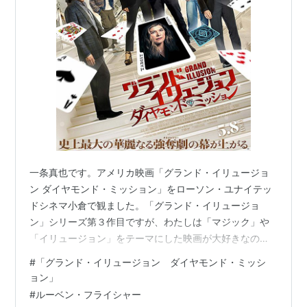
ビジネス・ウォーズ
（2015）＜未＞ 出演
ネイバーズ
（2014） 出演
LEGO(R) ムービー
（2014） 声の出演
グランド・イリュージョン
（2013） 出演
ウォーム・ボディーズ
（2013） 出演
21ジャンプストリート
（2012）＜未＞ 出演
フライトナイト／恐怖の夜
（2011） 出演
GREEK 〜ときめき★キャンパスライフ
（シーズン1-
2）（2007-2009）＜TV＞ ゲスト出演
一条真也です。アメリカ映画「グランド・イリュージョ
After Sex アフターセックス
（2007）＜未＞ 出演
ン ダイヤモンド・ミッション」をローソン・ユナイテッ
ドシネマ小倉で観ました。「グランド・イリュージョ
ン」シリーズ第３作目ですが、わたしは「マジック」や
「イリュージョン」をテーマにした映画が大好きなの
で、この作品を観るのをとても楽しみにしていました。
#
「グランド・イリュージョン ダイヤモンド・ミッシ
期待通り、浮世を忘れる面白さでした！ ヤフーの「解
ョン」
説」には、「悪事によって巻き上げられた大金を、イリ
#
ルーベン・フライシャー
ュージョンを駆使して奪う犯罪集団フォー・ホースメン