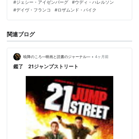
#
ジェシー・アイゼンバーグ
#
ウディ・ハレルソン
の活躍を描いた『グランド・イリュージョン』シリーズ
#
デイヴ・フランコ
#
ロザムンド・パイク
の第３弾。世界各地を舞台に、犯罪に加担する企業が持
つ超高価なハート型のダイヤをホースメンのメンバーら
が…
関連ブログ
•
暁降のころ―映画と読書のジャーナル―
4ヶ月前
鑑了 21ジャンプストリート