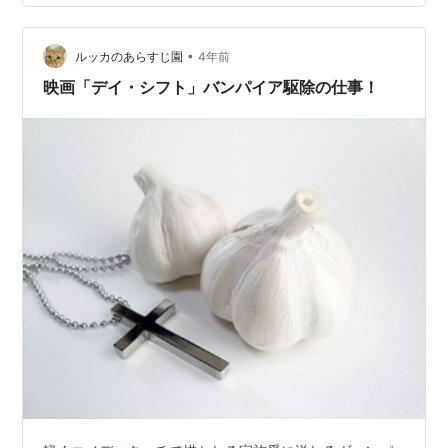
ーを演じるの のちにオスカー女優となるブリー・ラーソ
ン …
•
ルッカのあらすじ園
4年前
映画「デイ・シフト」バンパイア駆除の仕事！