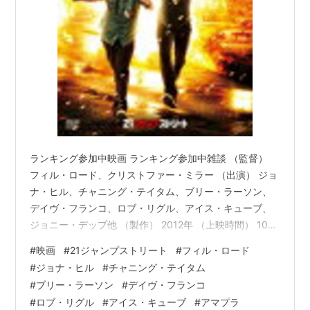
ランキング参加中映画 ランキング参加中雑談 （監督）
フィル・ロード、クリストファー・ミラー （出演） ジョ
ナ・ヒル、チャニング・テイタム、ブリー・ラーソン、
デイヴ・フランコ、ロブ・リグル、アイス・キューブ、
ジョニー・デップ他 （製作） 2012年 （上映時間） 105
分 www.sonypictures.jp 以下、あらすじ。（参照
#
映画
#
21ジャンプストリート
#
フィル・ロード
Filmarks） 高校時代は敵役だったシュミットとジェンコ
#
ジョナ・ヒル
#
チャニング・テイタム
だが、新人警官としてコンビを結成することに。青年犯
#
ブリー・ラーソン
#
デイヴ・フランコ
罪を撲滅するため、高校で潜入活動をする犯罪特別捜査
#
ロブ・リグル
#
アイス・キューブ
#
アマプラ
課“21ジャンプストリート”に配属された2人は、高校内に