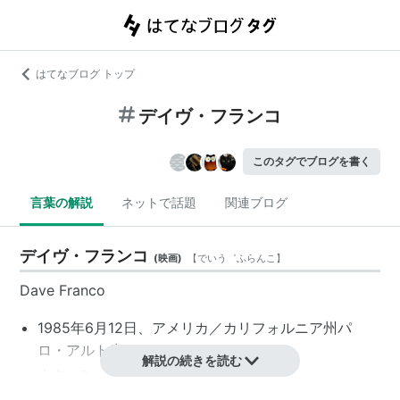
はてなブログ トップ
デイヴ・フランコ
このタグでブログを書く
言葉の解説
ネットで話題
関連ブログ
デイヴ・フランコ
(
映画
)
【
でいう゛ふらんこ
】
Dave Franco
1985年6月12日、アメリカ／カリフォルニア州パ
ロ・アルト生まれ
解説の続きを読む
生名：David John Franco