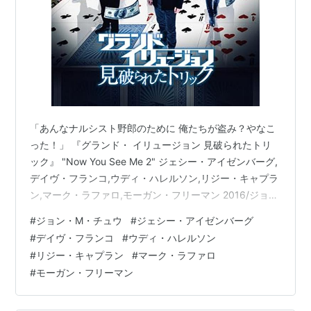
「あんなナルシスト野郎のために 俺たちが盗み？やなこ
った！」 『グランド・ イリュージョン 見破られたトリ
ック』 "Now You See Me 2" ジェシー・アイゼンバーグ,
デイヴ・フランコ,ウディ・ハレルソン,リジー・キャプラ
ン,マーク・ラファロ,モーガン・フリーマン 2016/ジョ
ン・M・チュウ 稀代の 奇術師集団と 警察の 追いかけっ
#
ジョン・M・チュウ
#
ジェシー・アイゼンバーグ
この お話の続編です！ ▼女性メンバーはヘンリーが抜け
#
デイヴ・フランコ
#
ウディ・ハレルソン
てルーラが加入！www.youtube.com 前回の おさらいは
#
リジー・キャプラン
#
マーク・ラファロ
こちら。 www.youtube.com zuzz.hatenablog.com グラ
#
モーガン・フリーマン
ンド・イリュージョン Jesse Eisenb…