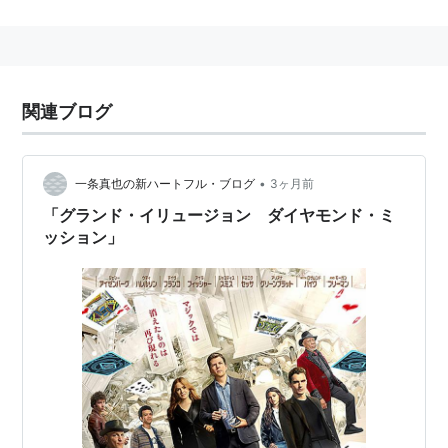
身長：170 cm
関連人物
ジェームズ・フランコ
：兄
関連ブログ
アリソン・ブリー
：妻（2017年3月-）
主な作品
•
一条真也の新ハートフル・ブログ
3ヶ月前
レゴ(R)ニンジャゴー ザ・ムービー
（2017） 声の出
「グランド・イリュージョン ダイヤモンド・ミ
演
ッション」
ネイバーズ2
（2016）＜未＞ 出演
easy イージー
（シーズン１）]]（2016）＜TV＞ 出
演
NERVE／ナーヴ 世界で一番危険なゲーム
（2016）
出演
グランド・イリュージョン 見破られたトリック
（2016） 出演