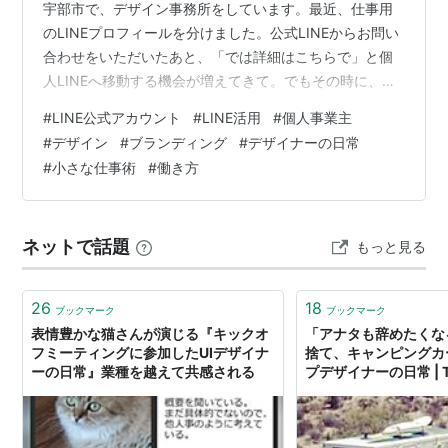
宇部市で、デザイン事務所をしています。最近、仕事用
のLINEプロフィールを分けました。公式LINEからお問い
合わせをいただいたあと、「では詳細はこちらで」と個
人LINEへ移動する機会が増えてきて。でもその時に、普
段の家族や友達向けのプロフィールがそのまま表示され
#
LINE公式アカウント
#
LINE活用
#
個人事業主
ることに、少しだけ違和感がありました。もちろん、そ
#
デザイン
#
ブランディング
#
デザイナーの日常
れが悪いわけじゃない。だけど私は、“ちゃんと相談でき
#
小さな仕事術
#
働き方
そう”“安心して連絡できそう”そんな空気も含めてデザイ
ンしたかったんだと思います。多分、公式ラインから個
人LINEに誘導された側も、 イラストアイコンに子供のニ
ネットで話題
もっと見る
コニコ笑顔の写真の背景をみ…
26
18
ブックマーク
ブックマーク
表情豊かな猫さんが演じる『キックオ
「アナタも辞めたくな
フミーティングに参加したUIデザイナ
捨て、キャンピングカ
ーの日常』業種を越えて共感される
プデザイナーの日常 | TA