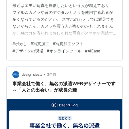
最近はエモい写真を撮影したいという人が増えており、
フィルムカメラや昔のデジタルカメラを使用する若者が
多くなっているのだとか。 スマホのカメラでは満足でき
ないからこそ、カメラを買う人が多いのかもしれません
が、AIの力を借りればおしゃれな写真がスマホで完結す
るかもしれません。 特に今回ご紹介するAI EaseのAI背景
#
ボカし
#
写真加工
#
写真加工ソフト
ぼかしツールは名前の通り、AIの力を借りて背景を簡単
#
デザインの現場
#
オンラインツール
#
AIEase
にぼかすことができるツールです。 背景をぼかすのは、
おしゃれな写真を作る基本。 それがオンラインで無料で
簡単に使えてしまうのです。 エモい写真を撮影したい人
は活用してみてください！ おしゃれな写真には背景ボケ
•
design siesta
3年前
が必要 https://…
事業会社で働く、無名の派遣WEBデザイナーです
～「人との出会い」が成長の糧