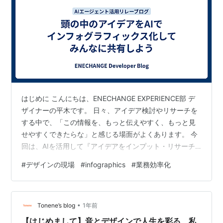
はじめに こんにちは、ENECHANGE EXPERIENCE部 デ
ザイナーの平木です。 日々、アイデア検討やリサーチを
する中で、「この情報を、もっと伝えやすく、もっと見
せやすくできたらな」と感じる場面がよくあります。 今
回は、AIを活用して『アイデアをインプット・リサーチ
→インフォグラフィックス化→LP型プレゼン資料にして
#
デザインの現場
#
infographics
#
業務効率化
社内共有』までを一気通貫で行った試みと、その中で得
られた実感についてご紹介します。 この試みでは、デザ
インツールは一切使用していません。 「知見をもっと見
•
える形で広げたい」、「頭の中にあるアイデアをすぐ形
Tonene’s blog
1年前
にしたい」、そんな方にも参考になれば幸いです。
【はじめまして】音とデザインで人生を彩る、私