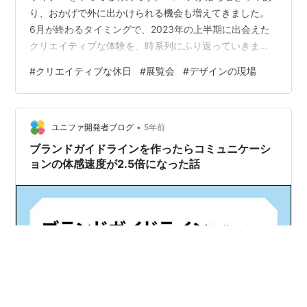
り、おかげで外に出かけられる機会も増えてきました。
6月が終わるタイミングで、2023年の上半期に出会えた
クリエイティブな体験を、時系列にふり返っていきま
す。 1月：Dior展 artexhibition.jp 連日すごい混雑してい
#
クリエイティブな休日
#
展覧会
#
デザインの現場
た展覧会。予約は諦めて（友人が）開館前に並ぶことで
チケットがとれ、観ることができました。ドレスの美し
さもさることながら、展示空間も圧巻で楽しかったで
•
す。 「ディオールのドレスは動きが計算されているか
ユニファ開発者ブログ
5年前
ら」ということで、バレリーナにドレスを着せ、踊って
ブランドガイドラインを作ったらコミュニケーシ
るとき…
ョンの体感速度が2.5倍になった話