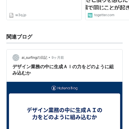
w3q.jp
togetter.com
関連ブログ
•
ai_surfingの日記
9ヶ月前
デザイン業務の中に生成ＡＩの力をどのように組
み込むか