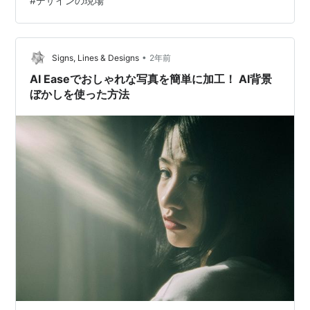
#
デザインの現場
す。 元々テレビやライブの現場で6年ほど音響の仕事を
していて、結婚を機に働き方を見直し、現在のスタイル
にたどり着きました。 結婚式では、自分で招待状や席次
表などのペーパーアイテムも制作。そこから「デザイ
•
Signs, Lines & Designs
2年前
ン」と「音響」の両方を活かせる可能性…
AI Easeでおしゃれな写真を簡単に加工！ AI背景
ぼかしを使った方法