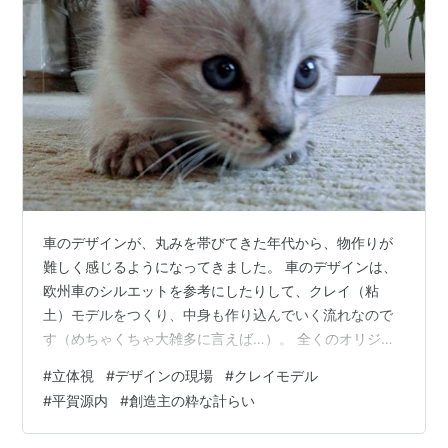
車のデザインが、丸みを帯びてきた年代から、物作りが
難しく感じるようになってきました。 車のデザインは、
欧州車のシルエットを参考にしたりして、クレイ（粘
土）モデルをつくり、中身も作り込んでいく流れなので
す（めちゃくちゃ大雑多に言えば…）。 全くのオリジナ
ルよりも、オマージュ作品が多いようです。 立体的なイ
#
立体視
#
デザインの現場
#
クレイモデル
メージが、脳内で素早くできる人と、できない人との間
#
平賀源内
#
創造主の粋な計らい
には、大きな差ができます。 私は、立体的なイメージは
苦手な方なので、ダンボールなどで試作を作って、図面