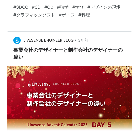
です。 同時進行で、写真用のPhotoshop、イラスト用の
#
3DCG
#
3D
#
CG
#
独学
#
学び
#
デザインの現場
Illustrator、ビデオ編集のPremiere Pro などのADOBEソ
#
グラフィックソフト
#
ポトフ
#
料理
フトも独学で学びました。 最初のAutoCADは、働いてい
たシカゴのエンジニア会社で使う必要があったため、初
級→中級→上級クラスに通い、 『Certificat…
•
LIVESENSE ENGINEER BLOG
3年前
事業会社のデザイナーと制作会社のデザイナーの
違い