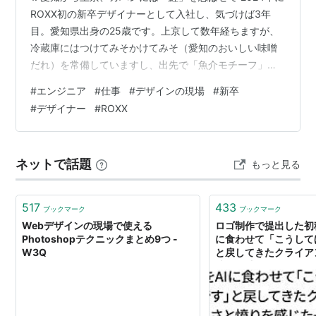
ROXX初の新卒デザイナーとして入社し、気づけば3年
目。愛知県出身の25歳です。上京して数年経ちますが、
冷蔵庫にはつけてみそかけてみそ（愛知のおいしい味噌
だれ）を常備していますし、出先で「魚介モチーフ」の
雑貨を見つけると、つい手が伸びてしまいます。 そんな
#
エンジニア
#
仕事
#
デザインの現場
#
新卒
私の一番のお気に入りは、壁に飾っている40センチのリ
#
デザイナー
#
ROXX
アルな「鮭ポーチ」。デスクからは死角にあるので、残
念ながらオンライン会議の背景に映り込むことはないの
ですが、作業中ふと目に入るとすごく癒やされるんで
ネットで話題
もっと見る
す。そんな個性を「いいじゃん」と面白がってくれるの
がROXXの良いところです。 全長…
517
433
ブックマーク
ブックマーク
Webデザインの現場で使える
ロゴ制作で提出した初
Photoshopテクニックまとめ9つ -
に食わせて「こうして
W3Q
と戻してきたクライア
憤りを感じた→デザイ
ことが起きまくってい