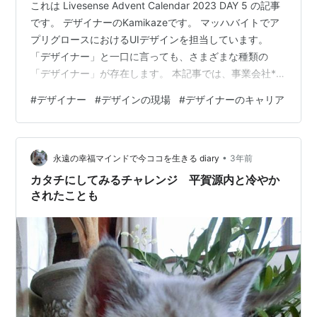
これは Livesense Advent Calendar 2023 DAY 5 の記事
です。 デザイナーのKamikazeです。 マッハバイトでア
プリグロースにおけるUIデザインを担当しています。
「デザイナー」と一口に言っても、さまざまな種類の
「デザイナー」が存在します。 本記事では、事業会社*1
のデザイナーと制作会社*2のデザイナーという切り口で
#
デザイナー
#
デザインの現場
#
デザイナーのキャリア
それぞれの特徴を紹介していきたいと思います。 一般的
な「デザイナー」のイメージ デザイナーという職業は 世
間一般的におそらく以下のようなイメージを持たれてい
•
るかと思います。 クリエイティブな仕事に携わってい
永遠の幸福マインドで今ココを生きる diary
3年前
て、かっこいいデザインを作り出す 絵を描…
カタチにしてみるチャレンジ 平賀源内と冷やか
されたことも