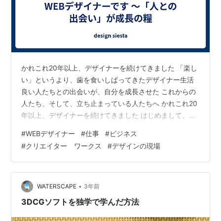
かれこれ20年以上、デザイナーを続けてきました 「楽し
い」というより、歯を食いしばってきたデザイナー生活
良い人たちとの出会いが、自分を成長させた これからの
人たち、そして、立ち止まっている人たちへ かれこれ20
年以上、デザイナーを続けてきました はじめまして。
siestaといいます。WEBやグラフィックのデザイナーで
#
WEBデザイナー
#
仕事
#
ビジネス
す。 途中何度か辞めそうになったり、嘆いたり、立ち止
#
クリエイター ワークス
#
デザインの現場
まったりしながらも、なんやかんやで20年以上デザイン
に携わっています。 キャリアの始まりは、DTPの制作会
社でした。基礎も実績もない状態で何とか業界に潜り込
み、師匠に怒鳴られながら（手はあげられてないですよ
•
WATERSCAPE
3年前
💦）数年間デザインを学…
3DCGソフトを独学で学んだ方法