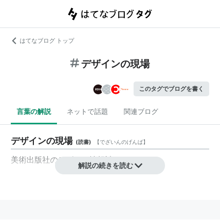
はてなブログ トップ
デザインの現場
このタグでブログを書く
言葉の解説
ネットで話題
関連ブログ
デザインの現場
(
読書
)
【
でざいんのげんば
】
美術出版社
のデザイン情報誌。
解説の続きを読む