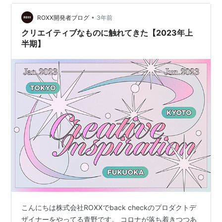
化の作業をしていた時期がありました。 その様子を見て
いた先輩が、江戸時代に活躍したと伝えられている平賀
•
ROXX開発者ブログ
3年前
源内とイメージさせると、冷やかされたことも…
クリエイティブなものに触れてきた【2023年上
半期】
こんにちは株式会社ROXXでback checkのプロダクトデ
ザイナーをやってる青野です。 コロナが落ち着きつつあ