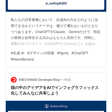
私たちの日常業務において、生成AIの力をどのように活
用できるかというテーマは、避けて通れないものとなり
つつあります。ChatGPTやClaude、Geminiだけで、特定
の業務を効率化する試みはもちろん有効です。同時に、
複数のAIプロダクト（ChatGPTとCanvaなど）を組み合
わせることで、さらに大きな相乗効果が期待できます。
#
生成 AI
#
デザインの現場
#
figma
#
ChatGPT
各AIプロダクトは強力な得意技を持っている一方で得手
#
NanoBanana
不得手もあり、使う側の操作性やUIデザインの好み、さ
らには利用コストの差も無視できません。こうした要素
を吟味し、最適な使い方を見つけることが、費用対効果
の向上につながります。 一方で、AIプロダクトの機能進
•
ENECHANGE Developer Blog
1年前
化と登場…
頭の中のアイデアをAIでインフォグラフィックス
化してみんなに共有しよう