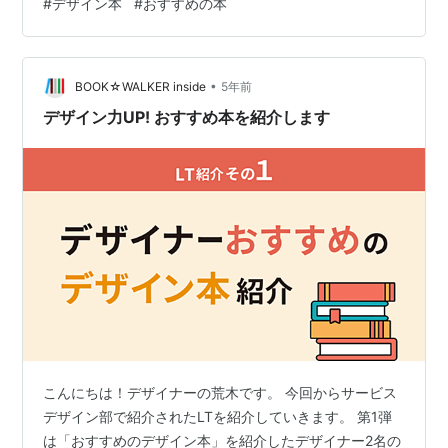
#
デザイン本
#
おすすめの本
の中でも特に「UI・UXデザインをはじめたい！」という
方に、おすすめの本を紹介します！ はじめてのUIデザイ
ン インタフェースデザインの心理学 Sociomedia ヒュー
マンインターフェース ガイドライン 融けるデザイン UX
•
BOOK☆WALKER inside
5年前
デ…
デザイン力UP! おすすめ本を紹介します
こんにちは！デザイナーの荒木です。 今回からサービス
デザイン部で紹介されたLTを紹介していきます。 第1弾
は「おすすめのデザイン本」を紹介したデザイナー2名の