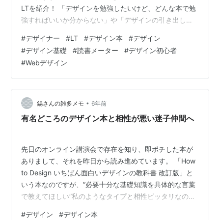
LTを紹介！ 「デザインを勉強したいけど、どんな本で勉
強すればいいか分からない」や「デザインの引き出しが
少ない」といった悩みをお持ちの方にぴったりな本を合
#
デザイナー
#
LT
#
デザイン本
#
デザイン
計4冊、紹介していきます。 もし「LTって何？」や「LT
#
デザイン基礎
#
読書メーター
#
デザイン初心者
でどんなことしているの？」ということが気になる方
#
Webデザイン
は、下記の記事も合わせて是非ご覧ください。 【目次】
1.ロジックでデザインの基本を理解しよう 2.目的に合わ
せたWebデザインに！良質見本帳 3.デザインは「余白」
が9割 4.そのあ…
•
錫さんの雑多メモ
6年前
有名どころのデザイン本と相性が悪い迷子仲間へ
先日のオンライン講演会で存在を知り、即ポチした本が
ありまして、それを昨日から読み進めています。 「How
to Design いちばん面白いデザインの教科書 改訂版」と
いう本なのですが、”必要十分な基礎知識を具体的な言葉
で教えてほしい”私のようなタイプと相性ピッタリなの
で、他のデザイン本（有名どころだと「なるほどデザイ
#
デザイン
#
デザイン本
ン」とか）を買い漁ってもいまいち理解できない迷子仲