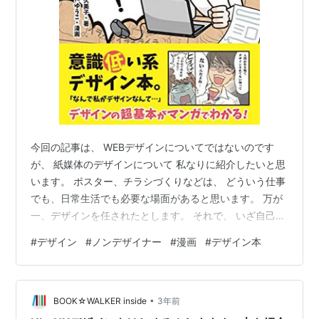
今回の記事は、 WEBデザインについてではないのです
が、 紙媒体のデザインについて 私なりに紹介したいと思
います。 ポスター、チラシづくりなどは、 どういう仕事
でも、日常生活でも必要な場面があると思います。 万が
一、デザインを任されたとします。 それで、 いざ自己流
でデザインしてみたものの、 デザインに関するノウハウ
#
デザイン
#
ノンデザイナー
#
漫画
#
デザイン本
がなくて、 困ったり、つくったものの、 なんかイマイチ
ということはあると思います。 それで、デザインについ
て、いざ勉強してみようと思って 書店でデザイン関係の
•
本を探したとします。 それで、おそらくプロのデザイナ
BOOK☆WALKER inside
3年前
ー向けの堅苦しい内容の本が多いのではないかと思いま