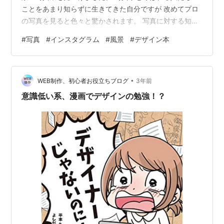
ことをあまり知らずに生きてきた自分ですが 改めてプロ
の写真を見ると色々と驚かされます。 写真に対する知識
が全くないため、うまく言語化できませんが 通常自分が
#
写真
#
インスタグラム
#
風景
#
デザイン本
撮る写真や、インスタグラムなどで見かける一般の方が
撮られた日常の写真 と比べて、同じ被写体でありながら
全く異なる世界に見えてしまいました。 調べて見ると
•
「喜多規子」さんという方がとても良い写真を撮ってお
WEB制作、初心者お役立ちブログ
3年前
り その風景があまりにもファンタジックな とても現実の
意識低い系、漫画でデザインの勉強！？
風景とは思えないような世界観で強…