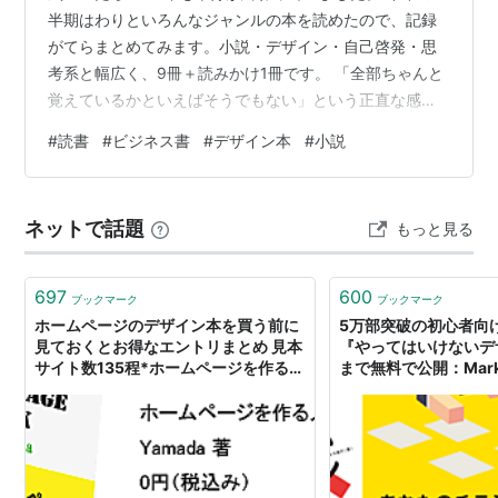
半期はわりといろんなジャンルの本を読めたので、記録
がてらまとめてみます。小説・デザイン・自己啓発・思
考系と幅広く、9冊＋読みかけ1冊です。 「全部ちゃんと
覚えているかといえばそうでもない」という正直な感想
ありで書いています笑 📚 小説・フィクション 箱舟／夕
#
読書
#
ビジネス書
#
デザイン本
#
小説
木春央 プロジェクトヘイルメアリー（上・下）／アンデ
ィ・ウィアー 🎨 デザイン designerのスキルアップ大全
デザインする力 🧠 知識・思考系 13歳からの地政学 参謀
ネットで話題
もっと見る
の思考法 ＃100日チャレンジ 🌅 ライフスタイル がんば
らない早起き 世界の一流は「休日」に何をしているのか
…
697
600
ブックマーク
ブックマーク
ホームページのデザイン本を買う前に
5万部突破の初心者向
見ておくとお得なエントリまとめ 見本
『やってはいけないデザ
サイト数135程*ホームページを作る人
まで無料で公開：Mark
のネタ帳
ジン）