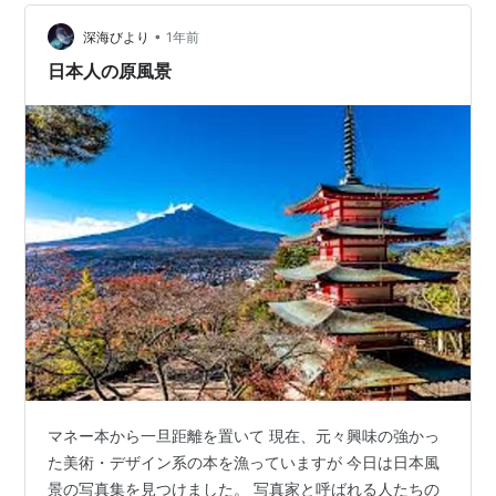
ザイン」というものに向き合っているのか、その軌跡を
辿れるような内容らしいね。夜に一人で静かにページを
•
深海びより
1年前
めくりながら、その独創的な思考を追体験す…
日本人の原風景
マネー本から一旦距離を置いて 現在、元々興味の強かっ
た美術・デザイン系の本を漁っていますが 今日は日本風
景の写真集を見つけました。 写真家と呼ばれる人たちの