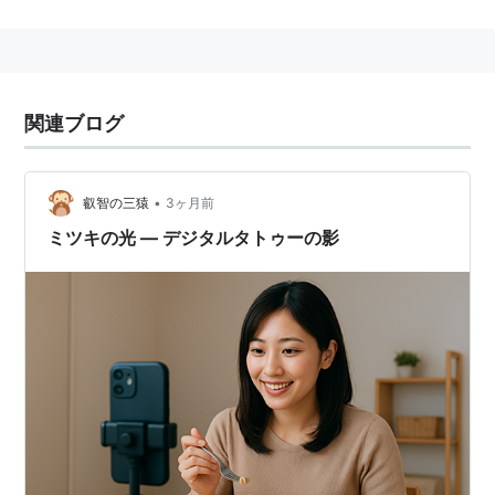
http://bizmakoto.jp/makoto/articles/1402/21/news04
9.html
関連ブログ
•
叡智の三猿
3ヶ月前
ミツキの光 ― デジタルタトゥーの影