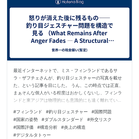
最近インターネットで、ミス・フィンランドであるサ
ラ・ザフチェさんが、釣り目ジェスチャーの写真を載せ
た、という記事を目にした。 うん、この時点では正直、
まぁそんな個人がいる程度はおかしくないし、フィンラ
ンドと東アジアは物理的にも意識的にも遠く離れてい
る。ちょっと問題視する人はいるだろうが、大した話で
#
フィンランド
#
釣り目ジェスチャー
#
国際問題
はない――と思っていたのだが、なんとビックリ、これ
#
国家の姿勢
#
ダブルスタンダード
#
外交リスク
に国会議員が乗ってきてしまった。 意図はどうあれコレ
#
国際評価
#
構造分析
#
炎上の構造
は不味い。 というわけで、今回の記事はあのフィンラン
#
デジタルタトゥー
ドの対応の何が不味いのか、を感情論抜きで整理してい