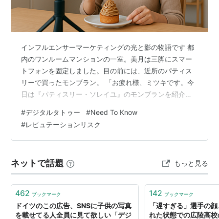
インフルエンサーマーケティングの光と影の物語です 都
内のワンルームマンションの一室。美月は三脚にスマー
トフォンを固定しました。目の前には、近所のパティス
リーで買ったモンブラン。 「お疲れ様、ミツキです。今
日は『パティスリー・ソレイユ』のモンブランを紹介し
ます！」 最初の動画の再生回数は、わずか52回。しかも
#
デジタルタトゥー
#
Need To Know
そのほとんどが、美月自身による内容確認でした。 しか
#
レピュテーションリスク
し、彼女は動画撮影の才能がありました。スイーツを語
る時の目の輝き、フォークを入れる瞬間のカメラワー
ク、そして視聴者に伝える喜びが、画面越しに伝わって
ネットで話題
もっと見る
きました。 動画投稿をはじめてから三ヶ月後、チャンネ
ル登録者数は2万人を超えました。 「ミツ…
462
142
ブックマーク
ブックマーク
ドイツのこの広告、SNSに子供の写真
「遅すぎる」選手の顔
を載せてる人全員に見て欲しい「デジ
れた状態での広陵高校