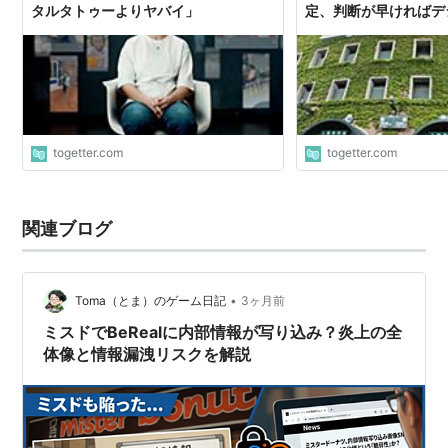
タルタトゥーよりヤバイ」
定、判断が早ければデ
化を防げたのでは？と
togetter.com
togetter.com
関連ブログ
•
Toma（とま）のゲーム日記
3ヶ月前
ミスドでBeRealに内部情報が写り込み？炎上の全
体像と情報漏洩リスクを解説