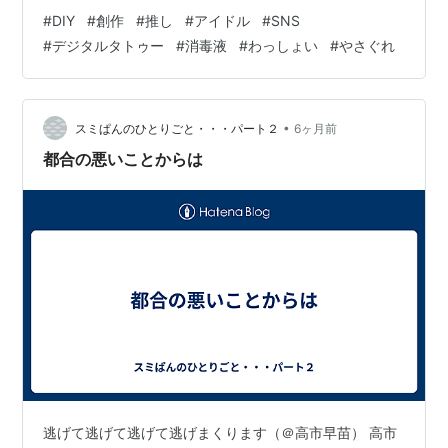
きて！！ 大変よ！！」 私は興奮冷めやらぬまま、スマホ
#
DIY
#
創作
#
推し
#
アイドル
#
SNS
の画面を2人に突きつけました。なんと、昨日ガレージか
#
デジタルタトゥー
#
消毒液
#
わっしょい
#
やさぐれ
ら逃げ出したオタクの一人が、逃げながら撮影していた
ライブ映像をSNSにアップしていたのです！ 『猪名川の
地下アイドル見に行ったら、15キロのネオン着たセンタ
ーにヤンキー座りでガン飛ばされて「帰れ」って言われ
•
スミぱんのひとりごと・・・パート２
6ヶ月前
た。横の用心棒には筋肉で威嚇さ…
都合の悪いことからは
逃げて逃げて逃げて逃げまくります（＠高市早苗） 高市