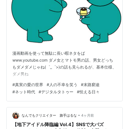
漫画動画を使って無駄に長い暇ネタをば
www.youtube.com ダメ女とマトモ男の話、男女どっち
もダメダメじゃね(゜_゜>)の話も見られるが、基本仕様、
ダメ男ね
#
真実の愛の世界
#
人の不幸を笑う
#
末路窮途
#
ネット時代
#
デジタルタトゥー
#
怯える日々
•
なんでもクリエイター 旗手はるな
4ヶ月前
【地下アイドル降臨編 Vol.4】SNSで大バズ