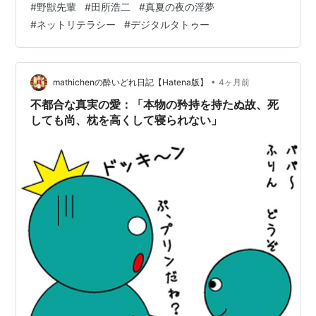
#
野獣先輩
#
田所浩二
#
真夏の夜の淫夢
ク（無自覚なセクハラ、デジタルタトゥーなど）につい
#
ネットリテラシー
#
デジタルタトゥー
て、わかりやすく解説します。 自分自身やご家族をネッ
トのトラブルから守るための「ネットリテラシー」とし
て、ぜひ最後までご覧ください。 ネットでよく見る特定
の人物名・スラングの正体 なぜその言葉が生まれたのか
•
mathichenの酔いどれ日記【Hatena版】
4ヶ月前
（背景） 要注意！SNSで使ってはいけない「…
不都合な真実の愛：「本物の矜持を持たぬ故、死
しても尚、枕を高くして寝られない」