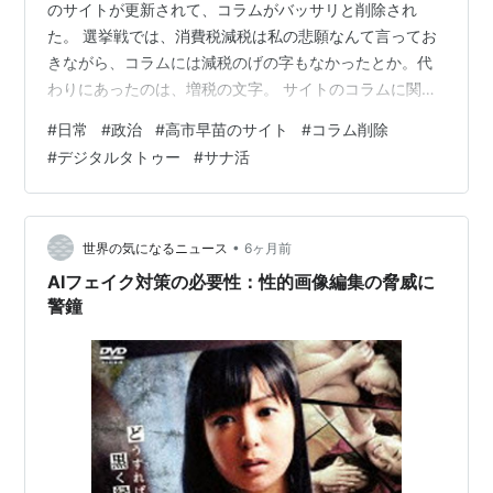
のサイトが更新されて、コラムがバッサリと削除され
た。 選挙戦では、消費税減税は私の悲願なんて言ってお
きながら、コラムには減税のげの字もなかったとか。代
わりにあったのは、増税の文字。 サイトのコラムに関し
て突っ込まれることを嫌ってバッサリやったのだ。相変
#
日常
#
政治
#
高市早苗のサイト
#
コラム削除
わらずＸ（旧Twitter）では、突っ込まれているけど。
#
デジタルタトゥー
#
サナ活
（笑） 中には、スクリーンショットを撮って、それをあ
げている人も。デジタルタトゥーはなかなか消えないか
らねー。 スクリーンショットをあげた人のアカウント、
凍結しちゃうのかな。あの人のことだからやりかねな
•
世界の気になるニュース
6ヶ月前
い。金にモノを言わせるのか、それとも力…
AIフェイク対策の必要性：性的画像編集の脅威に
警鐘