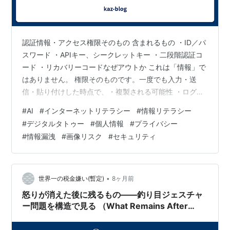
認証情報・アクセス権限そのもの 含まれるもの ・ID／パ
スワード ・APIキー、シークレットキー ・二段階認証コ
ード ・リカバリーコードなぜアウトか これは「情報」で
はありません。 権限そのものです。一度でも入力・送
信・貼り付けした時点で、・複製される可能性 ・ログに
残る可能性 ・想定外の経路に流れる可能性 を完全に否定
#
AI
#
インターネットリテラシー
#
情報リテラシー
できません。「今は何も起きていない」は、安全の証明
#
デジタルタトゥー
#
個人情報
#
プライバシー
ではなく、ただの未発覚です。 - 金銭に直結する情報 含
#
情報漏洩
#
画像リスク
#
セキュリティ
まれるもの・クレジットカード番号 ・銀行口座情報 ・決
済サービスの認証情報なぜアウトか 金銭情報は、 ・悪用
までの工程が短い ・被害が即、現実に出る ・責任の所在
が明確（入…
•
世界一の税金嫌い(暫定)
8ヶ月前
怒りが消えた後に残るもの――釣り目ジェスチャ
ー問題を構造で見る （What Remains After
Anger Fades — A Structural View of the
“Slanted-Eyes” Gesture Controversy ）