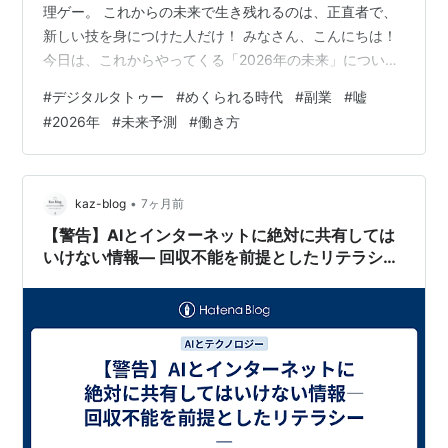
理ゲー。 これからの未来で生き残れるのは、正直者で、
新しい技を身につけた人だけ！ みなさん、こんにちは！
今日は、これからやってくる「2026年の未来」につい
て、とっても大事な話をします。 これまで世の中には、
#
デジタルタトゥー
#
めくられる時代
#
副業
#
嘘
「なんとなくすごそうな話」や「こっそり儲ける話」が
#
2026年
#
未来予測
#
働き方
たくさんありました。 でも、そんな時代はもう終わりで
す。 なぜなら、最強のパートナー「AI（人工知能）」が
ぜんぶ変えてしまうからです。 これからの世界で何が起
きるのか、6つのポイントでわかりやすく教えますね！ 1.
•
kaz-blog
7ヶ月前
AI名探偵が「嘘」…
【警告】AIとインターネットに絶対に共有しては
いけない情報― 回収不能を前提としたリテラシー
―