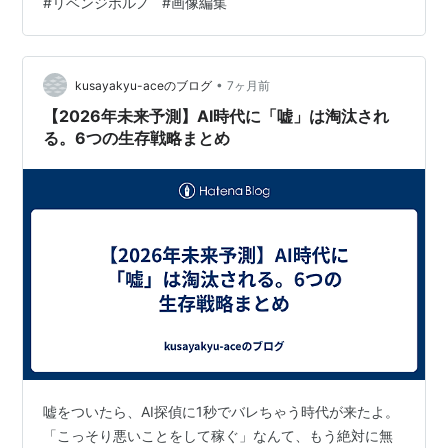
#
リベンジポルノ
#
画像編集
約３００万枚のうち約２万３３００枚は、１８歳未満の
児童とみられる人物が写る画像だった。同団体は、グロ
ックに画像編集の機能が追加された後の昨年１２月２９
日から今年１月８日にかけて調査した。１分あたり約１
•
kusayakyu-aceのブログ
7ヶ月前
９０枚の性的画像が世界で作られていた計算になると
【2026年未来予測】AI時代に「嘘」は淘汰され
い…
る。6つの生存戦略まとめ
嘘をついたら、AI探偵に1秒でバレちゃう時代が来たよ。
「こっそり悪いことをして稼ぐ」なんて、もう絶対に無