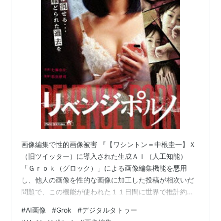
画像編集で性的画像被害 『【ワシントン＝中根圭一】Ｘ
（旧ツイッター）に導入された生成ＡＩ（人工知能）
「Ｇｒｏｋ（グロック）」による画像編集機能を悪用
し、他人の画像を性的な画像に加工した投稿が相次いだ
問題で、この機能が使われた１１日間に世界で推計約３
００万枚の性的画像が作られたとの調査結果を米英の非
#
AI画像
#
Grok
#
デジタルタトゥー
営利団体「デジタルヘイト対策センター」が発表した。