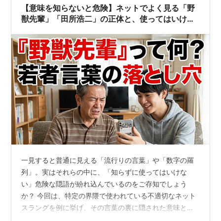
×BeReal「内部情報…
【意味を知らないと危険】ネットでよく見る「野
獣先輩」「田所浩二」の正体と、使ってはいけな
い理由【真夏の夜の淫夢】
一見すると普通に見える「流行りの言葉」や「数字の羅
列」。実はそれらの中に、「知らずに使ってはいけな
い」危険な隠語が紛れ込んでいるのをご存知でしょう
か？ 今回は、特定の界隈で使われている不適切なネット
スラングを例に挙げ、その言葉の裏に隠された意味と、
うっかりSNSなどで使ってしまった場合の恐ろしいリス