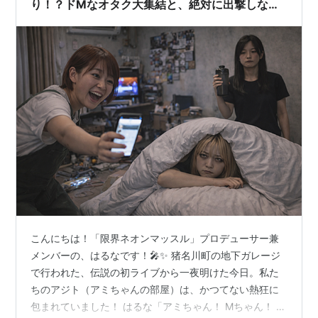
り！？ドMなオタク大集結と、絶対に出撃しない
センター
こんにちは！「限界ネオンマッスル」プロデューサー兼
メンバーの、はるなです！🎤✨ 猪名川町の地下ガレージ
で行われた、伝説の初ライブから一夜明けた今日。私た
ちのアジト（アミちゃんの部屋）は、かつてない熱狂に
包まれていました！ はるな「アミちゃん！ Mちゃん！ 起