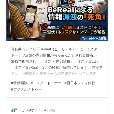
写真共有アプリ「BeReal（ビーリアル）」に、ミスター
ドーナツ店舗の内部情報が写り込んだとされる投稿が
SNSで拡散され、 「ミスド 内部情報」「ミスド 流出」
「ミスド BeReal」などの検索が急増しています。 本記事
では、公開情報と報道ベースの範囲で分かっている内容
を整理しつつ、 「何が問題なのか」「どこまでが情報漏
#
情報漏洩
#
ミスタードーナツ
#
西日本シティ銀行
洩と言えるのか」「BeRealと店舗ビジネスの相性」 を一
#
デジタルタトゥー
般論として解説します。 なお、本記事では特定の個人
名・店舗名・問題となった画像そのものは扱いません。
あくまで「事例から学べる教訓」をまとめることを目的
としています。 この記事でわかること ミスド
•
わかりやすいIT
4ヶ月前