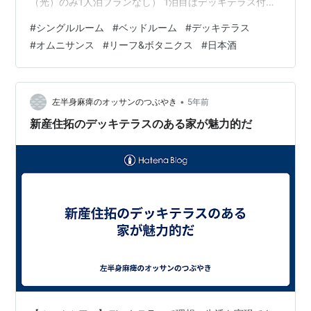
（光）のみ1人泊プランなし） 1泊目はデッキテラス付き
シングルルームの明にしてみました(^^)/ なお、1階の客
#
シングルルーム
#
ベッドルーム
#
デッキテラス
室は明と星（デッキテラス付き和室8畳）の2室のみで
#
オムニサンス
#
リーフ&ボタニクス
#
日本酒
す。 明の玄関ドア。 ドアはオートロックではありませ
ん。 内玄関にはさりげなく生花が。 ※公式HPから引用さ
せていただきました。 客室の間取り図 入るとすぐにベッ
ドやデスクが見えます。 玄関から入って手前右側にある
•
左半身麻痺のオッサンのつぶやき
5年前
パウダールーム。 こ…
新産住拓のデッキテラスのある家が魅力的だ