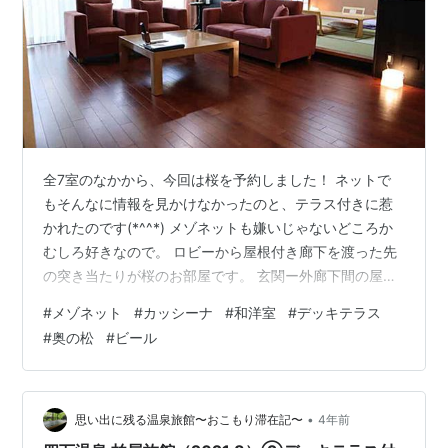
全7室のなかから、今回は桜を予約しました！ ネットで
もそんなに情報を見かけなかったのと、テラス付きに惹
かれたのです(*^^*) メゾネットも嫌いじゃないどころか
むしろ好きなので。 ロビーから屋根付き廊下を渡った先
の突き当たりが桜のお部屋です。 玄関ー外廊下間の屋根
なしゾーンは数十センチほどで、小雨くらいなら傘なし
#
メゾネット
#
カッシーナ
#
和洋室
#
デッキテラス
で移動できそう。 玄関ホールから入口を見たところ。 左
#
奥の松
#
ビール
手がクローゼットです。 外履きと室内用のスリッパ。 生
花はもちろん、アルコールスプレーが入口近くに置いて
あるのはありがたい(^^) あると嬉しい靴べらもしっかり
完備。 クローゼット内には羽織。 消臭スプレーはなかっ
•
思い出に残る温泉旅館〜おこもり滞在記〜
4年前
たけど脱臭炭が設置…