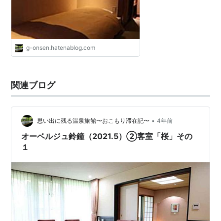
g-onsen.hatenablog.com
関連ブログ
•
思い出に残る温泉旅館〜おこもり滞在記〜
4年前
オーベルジュ鈴鐘（2021.5）②客室「桜」その
１