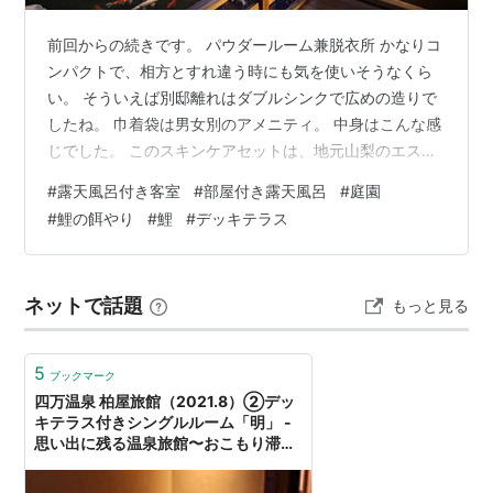
前回からの続きです。 パウダールーム兼脱衣所 かなりコ
ンパクトで、相方とすれ違う時にも気を使いそうなくら
い。 そういえば別邸離れはダブルシンクで広めの造りで
したね。 巾着袋は男女別のアメニティ。 中身はこんな感
じでした。 このスキンケアセットは、地元山梨のエステ
サロン「FIRST BEAUTY HOUSE」と坐忘がコラボして開
#
露天風呂付き客室
#
部屋付き露天風呂
#
庭園
発したものとのこと。 備え付けのバスアメニティとは別
#
鯉の餌やり
#
鯉
#
デッキテラス
に、ミラ・ショーンのバスアメニティセットもありま
す。 宿によっては1セットだったり男性だと貰えなかった
りするけど、こちらはちゃんと2セット用意されていて好
ネットで話題
もっと見る
印象です～。 ボディタオルもこの籠に。 ドライヤーはパ
ナソニックの…
5
ブックマーク
四万温泉 柏屋旅館（2021.8）②デッ
キテラス付きシングルルーム「明」 -
思い出に残る温泉旅館〜おこもり滞在
記〜