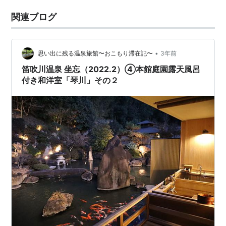
関連ブログ
•
思い出に残る温泉旅館〜おこもり滞在記〜
3年前
笛吹川温泉 坐忘（2022.2）④本館庭園露天風呂
付き和洋室「琴川」その２