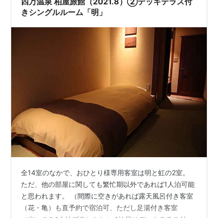
四万温泉 柏屋旅館（2021.8）②デッキテラス付
きシングルルーム「明」
全14室のなかで、おひとり様専用客室は明と虹の2室。
ただ、他の部屋に関しても繁忙期以外であれば1人泊可能
と思われます。 （間際に空きがあれば露天風呂付き客室
（花・亀）も直予約で宿泊可、ただし足湯付き客室