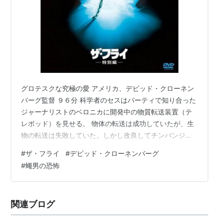
グロテスクな究極の愛 アメリカ、デビッド・クローネン
バーグ監督 ９６分 科学者のセスはパーティで知り合った
ジャーナリストのベロニカに開発中の物質転送装置（テ
レポッド）を見せる。 物体の転送は成功していたが、生
物の転送は失敗していた。しかし改良してチンパンジー
の転送を試みると成功した。 嫉妬心と酒に酔った勢いで
#
ザ・フライ
#
デビッド・クローネンバーグ
セスは自分を転送する。しかしテレポッドの中に一匹の
#
蠅男の恐怖
ハエが紛れ込んでいた。遺伝子レベルでセスとハエは融
合してしまう。 最初は力があふれ、爽快な気分だった
が、日が経つにつれて異常が現れる。背中に剛毛が生
関連ブログ
え、歯が抜け、爪が剥がれ、耳が落ち、人相や体臭が変
わった。 そして精神的にもセスは変わってゆ…