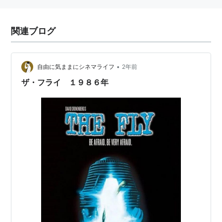
関連ブログ
•
自由に気ままにシネマライフ
2年前
ザ・フライ １９８６年