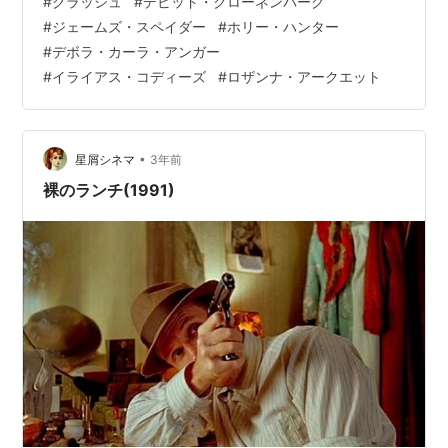
#
クラッシュ
#
デビッド・クローネンバーグ
フィリア（性的倒錯） こんな（精神疾患とされる）変態
#
ジェームズ・スペイダー
#
ホリー・ハンター
カーマニアそうはいないでしょうが 玉突き事故に出くわ
#
デボラ・カーラ・アンガー
した登場人物が 事故車や怪我人の写真を次々撮るシーン
#
イライアス・コディーズ
#
ロザンナ・アークエット
があるんですね でもたとえノーマルな人間であっても、
身近に事件や事故があると 現場に集まりスマホで撮影す
る 無意識に気分は高揚し、もっと…
•
星屑シネマ
3年前
裸のランチ(1991)