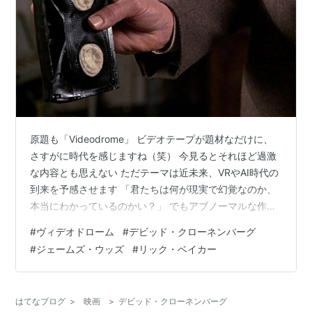
原題も「Videodrome」 ビデオテープが題材なだけに、
さすがに時代を感じますね（笑） 今見るとそれほど過激
な内容とも思えない ただテーマは近未来、VRやAI時代の
到来を予感させます 「君たちは何が現実で幻覚なのか、
本当にわかっているのかい？」 でもアブノーマルな作品
には間違いないので（笑） 見る人を選びますし、グロテ
#
ヴィデオドローム
#
デビッド・クローネンバーグ
スクな描写も多いので ここから先は観覧注意 特殊メイク
#
ジェームズ・ウッズ
#
リック・ベイカー
はリック・ベイカー 過激なセックスや暴力番組を流すケ
ーブルテレビ局の社長 マックス・レンはより刺激的な映
像を探していました そんなとき電波ジャックをしている
はてなブログ
>
映画
>
デビッド・クローネンバーグ
会社のエンジニアのハーランから 「ヴィデオドローム」