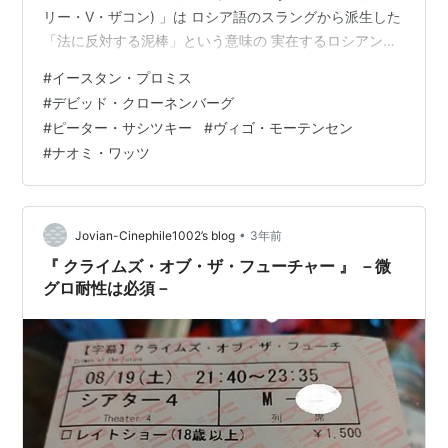
リー・V・ザコン) 」は ロシア語のスラングから派生した
「法に反対する泥棒」という意味の 実在するロシアン・
マフィア メンバーはロシア人だけでなく ウクライナ、ジ
#
イースタン・プロミス
ョージア、アルメニア、アゼルバイジャン キルギスタ
#
デビッド・クローネンバーグ
ン、ウズベキスタン 、チェチェン・・・など多民族にわ
#
ピーター・サシツキー
#
ヴィゴ・モーテンセン
たり ロシア革命（1917）以前の山賊などの犯罪者がギャ
#
ナオミ・ワッツ
ング化したというもの リーアム・ニーソンの「９６時
間」(2008)でも描かれていま…
•
Jovian-Cinephile1002’s blog
3年前
『 クライムズ・オブ・ザ・フューチャー 』 －微
グロ耐性は必須－