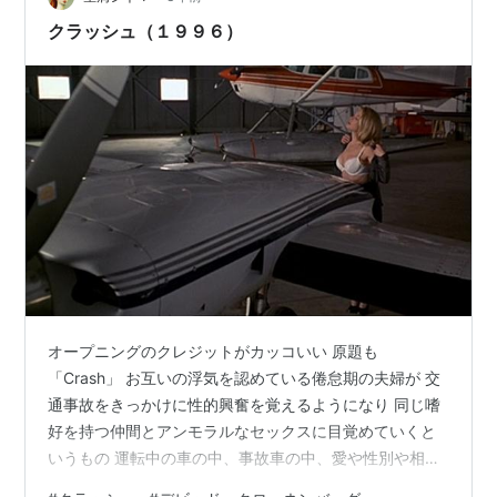
しくないと感じる政府は、…
クラッシュ（１９９６）
オープニングのクレジットがカッコいい 原題も
「Crash」 お互いの浮気を認めている倦怠期の夫婦が 交
通事故をきっかけに性的興奮を覚えるようになり 同じ嗜
好を持つ仲間とアンモラルなセックスに目覚めていくと
いうもの 運転中の車の中、事故車の中、愛や性別や相手
に関係なく発情し 衝突を起こした瞬間絶頂に達するパラ