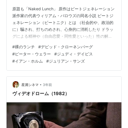
原題も「Naked Lunch」 原作はビートジェネレーション
派作家の代表ウィリアム・バロウズの同名小説 ビートジ
ェネレーション（ビートニク）とは （社会的や、政治的
に）騙され、打ちのめされ、心身的に消耗したり ドラッ
グによる精神や（自由恋愛・同性愛といった）性の解放
を愛好した 文学運動やそれに影響を受けたライフスタイ
#
裸のランチ
#
デビッド・クローネンバーグ
ルを実践したグループのこと しかし1950年代当時、同性
#
ピーター・ウェラー
#
ジュディ・デイビス
愛者は国家から認められておらず （同性愛者は子孫を残
#
イアン・ホルム
#
ジュリアン・サンズ
せないという理由で、生産性のない差別対象だった） 政
治犯罪者として扱われていました そこでハロウズが作り
出した架空の理想郷が インターゾーン（原作ではフリー
ランド） インタ…
•
星屑シネマ
3年前
ヴィデオドローム（1982）