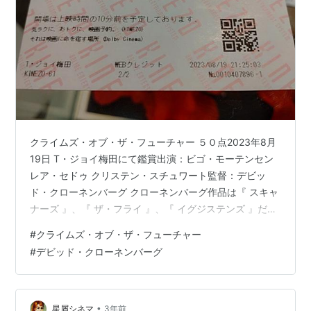
クライムズ・オブ・ザ・フューチャー ５０点2023年8月
19日 T・ジョイ梅田にて鑑賞出演：ビゴ・モーテンセン
レア・セドゥ クリステン・スチュワート監督：デビッ
ド・クローネンバーグ クローネンバーグ作品は『 スキャ
ナーズ 』、『 ザ・フライ 』、『 イグジステンズ 』だけ
観た。 あらすじ 人類は痛みという感覚をなくし、新しい
#
クライムズ・オブ・ザ・フューチャー
臓器が発生するという病のある未来に暮らしていた。加
#
デビッド・クローネンバーグ
速進化症候群に侵されたソール・テンサー（ビゴ・モー
テンセン）は相棒のカプリース（レア・セドゥ）と共
に、内臓にタトゥーを施して、それを摘出するというシ
ョーで人気を博していた。しかし、こうした進化を好ま
•
星屑シネマ
3年前