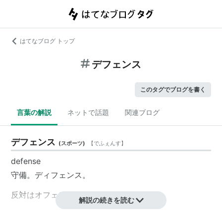
はてなブログ トップ
デフェンス
このタグでブログを書く
言葉の解説
ネットで話題
関連ブログ
デフェンス
(
スポーツ
)
【
でふぇんす
】
defense
守備。ディフェンス。
反対はオフェンス。
解説の続きを読む
参考