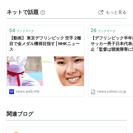
いていたブログはこちらです。
ネットで話題
もっと見る
https://takatsuhiroto.blogsp…
54
26
ブックマーク
ブックマーク
【動画】 東京デフリンピック 空手 2種
【デフリンピック半年
目で金メダル獲得目指す | NHKニュー
サッカー男子日本代表
ス
止「監督は聴覚障害に
でしたが……」 ろう
が調査へ（NEWSポス
Yahoo!ニュース
news.web.nhk
news.yahoo.co.jp
関連ブログ