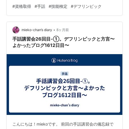
てみたいと思います。 1．デフリンピック 2．手話の資格
#
資格取得
#
手話
#
技能検定
#
デフリンピック
1．デフリンピック 私は以前より手話に関心を持っていま
したが、「デフリンピック」のことは聞いたことがな
く、今回日本で開催されるということで、初めて知りま
•
した。 世の中的にも私と同じような人が多いみたいで、
mieko-chan’s diary
8ヶ月前
公益財団法人日本財団パラスポーツサポートセンターに
手話講習会26回目-①。デフリンピックと方言〜
よる認知度調査で…
よかったブログ1612日目〜
こんにちは！miekoです。 前回の手話講習会の備忘録で