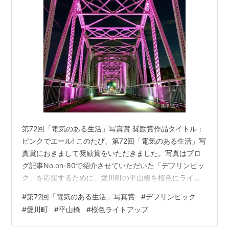
関連用語
オリンピック
パラリンピック
スペシャルオリンピックス
第72回「電気のある生活」写真賞 奨励賞作品タイトル：
ピンクでエール! このたび、第72回「電気のある生活」写
真賞におきまして奨励賞をいただきました。写真はブロ
グ記事No.on-80で紹介させていただいた「デフリンピッ
ク」を応援するために、愛川町の平山橋を桜色にライト
アップした時に撮ったものです。 ーーーーーーーーーー
#
第72回「電気のある生活」写真賞
#
デフリンピック
ーーーーーーーーーーーーーーーーー ■2015年12月から
#
愛川町
#
平山橋
#
桜色ライトアップ
2025年3月まで書いていたブログはこちらです。
https://takatsusozo.blog.jp ■2025年3月から4月まで書