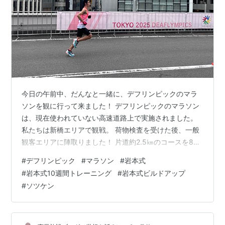
今日の午前中、だんなと一緒に、デフリンピックのマラ
ソンを観に行って来ました！ デフリンピックのマラソン
は、現在使われていない高速道路上で実施されました。
私たちは新橋エリアで観戦。 荷物検査を受けた後、一般
観客エリアに陣取りました！ 片道約2.5㎞のコースを8往
復するマラソンコース。 う～～～ん、同じところをずっ
#
デフリンピック
#
マラソン
#
岩本式
と走るのは飽きそうだなぁ。。 でも、応援する側からす
#
岩本式10週間トレーニング
#
岩本式ビルドアップ
れば、同じ場所で選手たちを何回も応援出来るので、良
#
ソツケン
かったです。 とても間近にデフアスリートの走りを見る
ことが出来ましたよ。 序盤トップだったケニアの選手。
飛んでます！！ 日本人トップの青山拓朗選手。 腰高の素