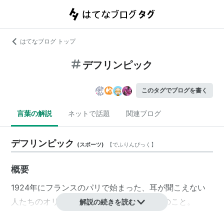
はてなブログ トップ
デフリンピック
このタグでブログを書く
言葉の解説
ネットで話題
関連ブログ
デフリンピック
(
スポーツ
)
【
でふりんぴっく
】
概要
1924年にフランスのパリで始まった、耳が聞こえない
人たちのオリンピック、世界聾者競技大会のこと。
解説の続きを読む