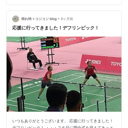
う事でした。 皆さんJビレッジまで歩いていく様ですが
ちょっ遠いような気がするのでもう少し駐車場を探すこ
•
とにしました。 Jビレッジの中を通って海沿いに出ると
晴れ時々コジコジ blog
8ヶ月前
岩沢海水浴場の駐車場に着きました。 広野火力発電所の
応援に行ってきました！デフリンピック！
隣にあって何人かサーフィンを…
いつもありがとうございます。 応援に行ってきました！
デフリンピック！ ・・・２６日に閉会式を迎えてあっと