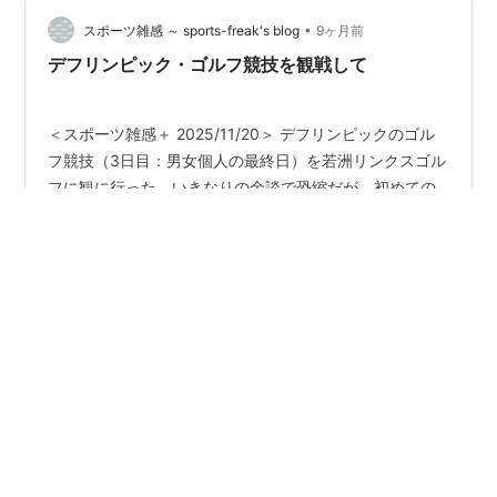
ピック公園へは2回行ったことがありますが（１、２）、
広すぎて大変なんですよ。 会場の屋内球技場は、かなり
•
スポーツ雑感 ～ sports-freak's blog
9ヶ月前
奥…
デフリンピック・ゴルフ競技を観戦して
＜スポーツ雑感＋ 2025/11/20＞ デフリンピックのゴル
フ競技（3日目：男女個人の最終日）を若洲リンクスゴル