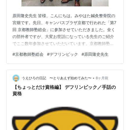
原田隆史先生 皆様、こんにちは。みやはた鍼灸整骨院の
宮畑です。先日、キャンパスプラザ京都で行われた「第7
回 京都教師塾総会」に参加させていただきました。全く
の部外者ですが、大変お世話になっている先生のご紹介
でここ数年参加させていただいています。京都教師塾主
催で、陸上界でも有名な「原田隆史」先生の熱いお話が
#
京都教師塾総会
#
デフリンピック
#
原田隆史先生
聴けました。お話は教師の方向けですが、凄く勉強にな
ることばかりでした！！！！ 京都教師塾 会場にデフリン
ピック2025 空手個人で金メダルを取られた「森 健司選
•
手」が来られていたので、写真を撮らせていただきまし
うえひろの日記 〜とりあえず始めてみた〜
8ヶ月前
た。金メダルを持たせてもらいましたが、凄い重厚でし
【ちょっとだけ資格編】 デフリンピック／手話の
た 森 健司選手 原田先生の講義を…
資格