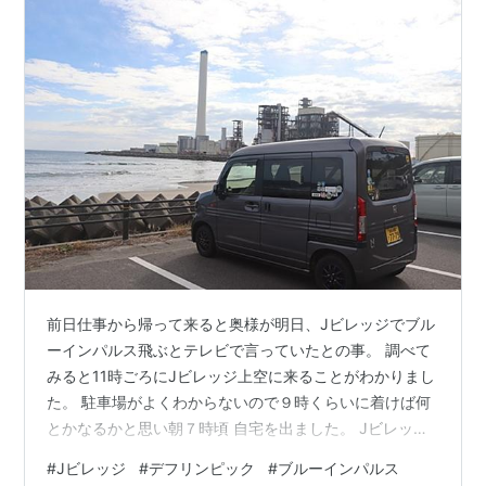
前日仕事から帰って来ると奥様が明日、Jビレッジでブル
ーインパルス飛ぶとテレビで言っていたとの事。 調べて
みると11時ごろにJビレッジ上空に来ることがわかりまし
た。 駐車場がよくわからないので９時くらいに着けば何
とかなるかと思い朝７時頃 自宅を出ました。 Jビレッジ
の手前の二ツ沼総合公園の駐車場に着いて公園内で見よ
#
Jビレッジ
#
デフリンピック
#
ブルーインパルス
うかと思いましたが ワンちゃんは公園内は入れないとい