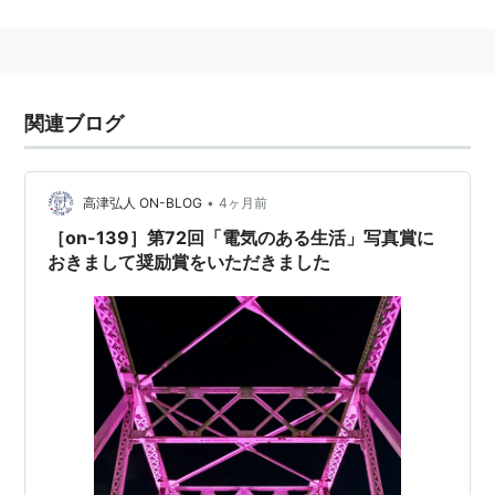
歴史
20回が2005年にメルボルンで行われ、21回大会は台北
で行われます。
関連ブログ
名称の由来
第19回大会（2001年・ローマ）からIOC（国際オリンピ
ック委員会）の承認を受けて、名称をデフリンピックに
•
高津弘人 ON-BLOG
4ヶ月前
変更しました。デフリンピックとは、英語deaf（聾（ろ
［on-139］第72回「電気のある生活」写真賞に
う）、耳が聞こえない）とolympic(オリンピック）を合
おきまして奨励賞をいただきました
成した言葉です。
パラリンピックとの違い
聴覚障害者は他の障害に比べて身体能力が高いことか
ら、パラリンピックへの出場が認められていません。そ
のため、デフリンピックがあるわけです。