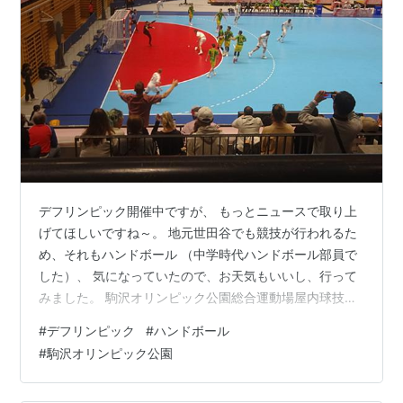
デフリンピック開催中ですが、 もっとニュースで取り上
げてほしいですね～。 地元世田谷でも競技が行われるた
め、それもハンドボール （中学時代ハンドボール部員で
した）、 気になっていたので、お天気もいいし、行って
みました。 駒沢オリンピック公園総合運動場屋内球技場
で、 試合開始は10:00、13:00、16:00、19:00の4試合
#
デフリンピック
#
ハンドボール
（こちら）。 解説がないのでよく分かりませんが、今日
#
駒沢オリンピック公園
は準々決勝で、 時間的に都合が合う13:00開始のフラン
スVSブラジルを 見に行くことにしました。 駒沢オリン