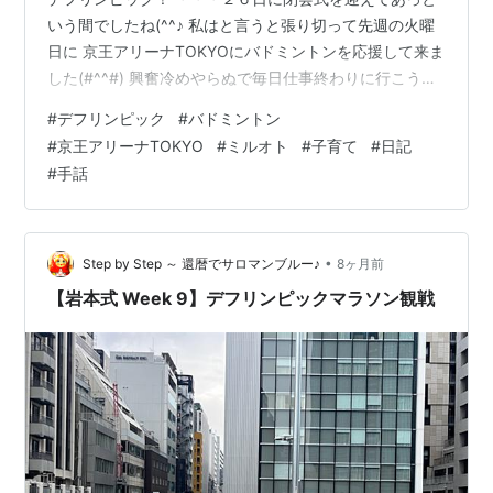
いう間でしたね(^^♪ 私はと言うと張り切って先週の火曜
日に 京王アリーナTOKYOにバドミントンを応援して来ま
した(#^^#) 興奮冷めやらぬで毎日仕事終わりに行こう！
と思いましたが なんと、溶連菌感染(´；ω；`)ｳｯ… 生ま
#
デフリンピック
#
バドミントン
れて初めての溶連菌。 そして息子のジャグちゃん（名前
#
京王アリーナTOKYO
#
ミルオト
#
子育て
#
日記
の由来）も溶連菌感染(´；ω；`)ｳｯ… 恐らくジャグちゃん
#
手話
が先。 私は喉の痛み咳と鼻水がひどく、結局その１度し
か観に行くことが出来ませんでした(;'∀') そして今も咳を
し過ぎてあばら骨を負傷。 咳は痛くて出来な…
•
Step by Step ～ 還暦でサロマンブルー♪
8ヶ月前
【岩本式 Week 9】デフリンピックマラソン観戦