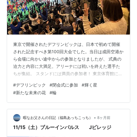
東京で開催されたデフリンピックは、日本で初めて開催
された記念すべき第100回大会でした。当日は成田空港か
ら会場に向かい途中からの参加となりましたが、 式典の
迫力と内容に大満足。アリーナには戦いを終えた選手た
ちが集結。 スタンドには満員の参加者！ 東京体育館に入
ってすぐの景色！すごい熱気！🤟デフリンピックの手話
#
デフリンピック
#
閉会式に参加
#
輝く星
通訳デフリンピックでの手話通訳には主に二つの種類が
#
新たな未来の花
#
輪
あります。 1つは「国際手話（IS: International
Sign）」、もう1つは「日本手話（JSL: Japanese Sign
Language）」です。国際手話（IS）は、国際的な場で異
なる国の聴覚障害者同士がコミュニケーショ…
•
暇なお父さんの日記（福島あっちこっち）
8ヶ月前
11/15（土）ブルーインパルス Jビレッジ