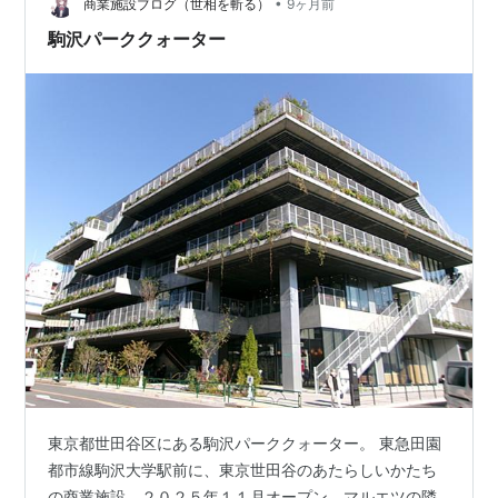
晴らしいフォームです!(…
•
商業施設ブログ（世相を斬る）
9ヶ月前
駒沢パーククォーター
東京都世田谷区にある駒沢パーククォーター。 東急田園
都市線駒沢大学駅前に、東京世田谷のあたらしいかたち
の商業施設。２０２５年１１月オープン。マルエツの隣