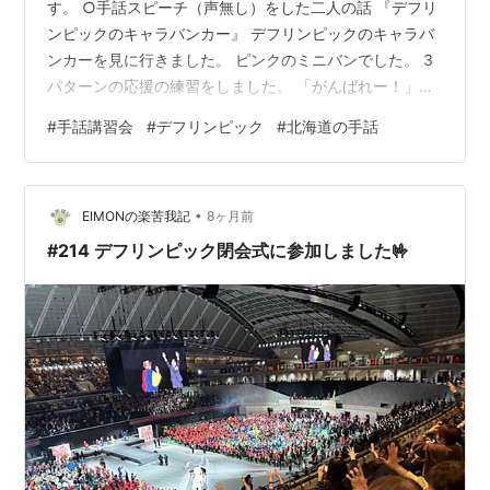
す。 ○手話スピーチ（声無し）をした二人の話 『デフリ
ンピックのキャラバンカー』 デフリンピックのキャラバ
ンカーを見に行きました。 ピンクのミニバンでした。 3
パターンの応援の練習をしました。 「がんばれー！」
（拍手した手を前に出す） 「大丈夫、大丈夫、勝つ！」
#
手話講習会
#
デフリンピック
#
北海道の手話
（右手で大丈夫/左手で大丈夫/両拳を前に出す） 「日本
金メダル取る！」（日本/金/メダル/取る） みんなで一緒
にやりましょう！ ◎みんなで何回もやりました＾＾ 26日
•
に閉幕し、 金メダル16個、銀メダル12個、銅メダル23個
EIMONの楽苦我記
8ヶ月前
の計51個。 金メダル数、総獲得数とも史上最多だそ
#214 デフリンピック閉会式に参加しました🤟
う！！ …