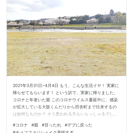
2021年3月31日~4月4日 もう、こんな生活イヤ！ 実家に
帰らせてもらいます！ という訳で、実家に帰りました。
コロナと年老いた親 このコロナウイルス蔓延中に、感染
が拡大している大阪くんだりから田舎町まで往来するの
は如何なものか？ そう思われる方もいらっしゃるでしょ
う。しかし、僕はそのリスクをかけても、親の顔を見る
#
コロナ
#
親
#
甘ったれ
#
デブに戻った
ことを選びます。社会的に見れば不届き者かも知れませ
#
チョコファジシェイク美味すぎ