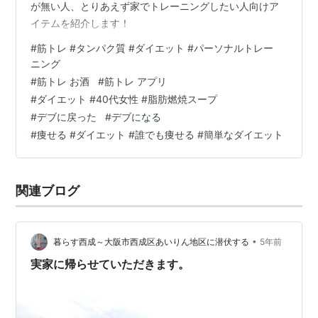
が無い人、とりあえず家でトレーニングしたい人向けア
イテムを紹介します！
#
筋トレ #タンパク質 #ダイエット #パーソナルトレー
ニング
#
筋トレ お酒
#
筋トレ アプリ
#
ダイエット #40代女性 #脂肪燃焼スープ
#
デブに戻った
#
デブになる
#
痩せる #ダイエット #誰でも痩せる #簡単なダイエット
関連ブログ
•
暮らす西成～大阪市西成区あいりん地区に潜伏する
5年前
実家に帰らせていただきます。