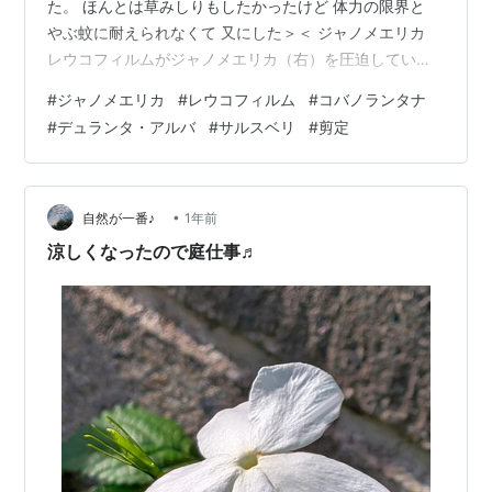
た。 ほんとは草みしりもしたかったけど 体力の限界と
やぶ蚊に耐えられなくて 又にした＞＜ ジャノメエリカ
レウコフィルムがジャノメエリカ（右）を圧迫している
のが気になって 近くに行ってみた するとなにやら枝先が
#
ジャノメエリカ
#
レウコフィルム
#
コバノランタナ
白っぽい で よく見たらもう花芽がいっぱ出てて さらに
#
デュランタ・アルバ
#
サルスベリ
#
剪定
よく見たらひとつだけもう開花してた＠＠ はっや～～～
＾＾ これは早急に日当たりよくノビノビさせてあげなく
てはと 重い腰をあげ 剪定することにしたのだった＾ｍ＾
まずは表から レウコフィルムとコバノランタナを ガンガ
•
自然が一番♪
1年前
ン切った be…
涼しくなったので庭仕事♬