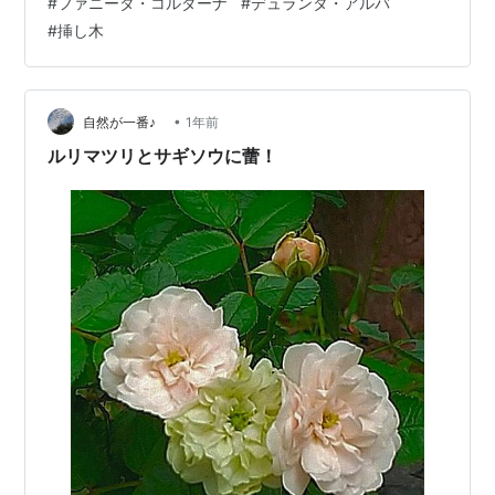
#
ファニータ・コルダーナ
#
デュランタ・アルバ
ニウムはグッタリともしてないのに 他の子のついでに水
#
挿し木
やりをし過ぎて だいぶ枯らしてしまった＞＜ ブーゲンビ
リアも！ 咲かないので知らべてたら 「毎日水あげてると
咲かない」って…
•
自然が一番♪
1年前
ルリマツリとサギソウに蕾！