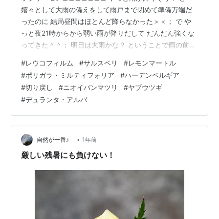
嬉々として大雨の備えをして雨戸まで閉めて準備万端だ
ったのに 結局昼間はほとんど降らなかった＞＜； で や
っと夜21時からから弱い雨が降りだして だんだん強くな
ってきた＾＾； 明日は大雨かな？ ということで雨の前に
やっと ハーデンベルギアの剪定 をした＾＾ｖ いろいろ
#
レウコフィルム
#
サルスベリ
#
レモンマートル
な木に絡まりついていたのを丁寧にほどいて切り戻し
#
ポリガラ・ミルティフォリア
#
ハーデンベルギア
た。 サルスベリ before after デュランタ・アルバ この枝
#
切り戻し
#
ニオイバンマツリ
#
ヤブウツギ
なんて2本のツルにグルングルキュウキュウ絡まれていた
#
デュランタ・アルバ
＞＜ before after はい すっきり～＾＾ｖ それにしても
横広がりのアルバにしては珍しく この枝は…
•
自然が一番♪
1年前
厳しい残暑にも負けない！