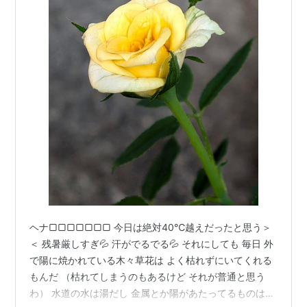
ヘナ▢▢▢▢▢▢▢ 今日は絶対40℃越えだったと思う＞
＜ 残暑厳しすぎ💦 汗がでるでる💦 それにしても 毎日 外
で陽に焼かれている木々草花は よく枯れずにいてくれる
もんだ （枯れてしまうのもあるけど それが普通と思う
わ） 水道の水は湯だし 金属とか陽があたってるものは火