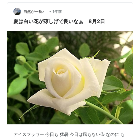
案の定 外構のブロックの穴やコンクリの隙間の土に根付
いたようで …
•
自然が一番♪
1年前
夏は白い花が涼しげで良いなぁ 8月2日
アイスフラワー 今日も 猛暑 今日は風もない💦 なのに も