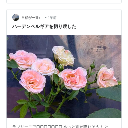
わないのかな？ そして 夕方・・・少し 花の形が変わっ
てた レウコフィルム 21日に散ったばかりなのに もう次
が咲き始め…
•
自然が一番♪
1年前
ハーデンベルギアを切り戻した
ラブリーモア▢▢▢▢▢▢▢ やっと雨が降りそう！ と