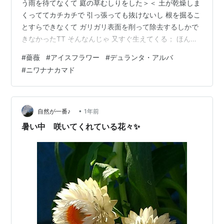
う雨を待てなくて 庭の草むしりをした＞＜ 土が乾燥しま
くっててカチカチで 引っ張っても抜けないし 根を掘るこ
とすらできなくて ガリガリ表面を削って除去するしかで
きなかったTT そんなんじゃ 又すぐ生えてくる； ほんと
早くたっぷりの雨が降ってくれないかな 庭の木 葉っぱの
#
薔薇
#
アイスフラワー
#
デュランタ・アルバ
黄変が多くなってきたし 直陽にうなだれる子が多くなっ
#
ニワナナカマド
てきた； 〇薔薇 アイスフラワー 蕾が開花してきた♡ 開
ききる前のこれくらいが一番いいよね♡ 〇デュランタ・
アルバ 6月末から咲き始めたアルバは まだ咲いている 花
が散った所がめだつわね＞＜ 花柄カットすると次の花が
•
自然が一番♪
1年前
早く…
暑い中 咲いてくれている花々✨