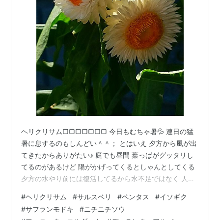
ヘリクリサム▢▢▢▢▢▢▢ 今日もむちゃ暑💦 連日の猛
暑に息するのもしんどい＾＾； とはいえ 夕方から風が出
てきたからありがたい♪ 庭でも昼間 葉っぱがグッタリし
てるのがあるけど 陽がかげってくるとしゃんとしてくる
夕方の水やり前には復活してるから水不足ではなく 人間
と同じく熱射でダレてるんやね＾ｍ＾； 夏は2回は水や
#
ヘリクリサム
#
サルスベリ
#
ペンタス
#
イソギク
りをしてるけど 知らずに必要のない子にまで水をやりす
#
サフランモドキ
#
ニチニチソウ
ぎないように気を付けないといけない 去年の猛暑時 ゼラ