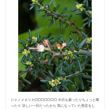
ジャノメエリカ▢▢▢▢▢▢▢ 今日も曇ったりちょっと降
ったり 涼しい一日だったから 気になっていた剪定をし