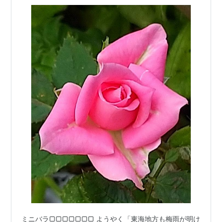
ミニバラ▢▢▢▢▢▢▢ ようやく「東海地方も梅雨が明け