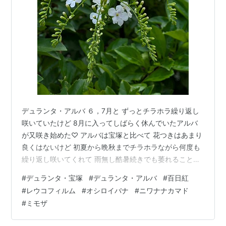
デュランタ・アルバ ６，7月と ずっとチラホラ繰り返し
咲いていたけど 8月に入ってしばらく休んでいたアルバ
が又咲き始めた♡ アルバは宝塚と比べて 花つきはあまり
良くはないけど 初夏から晩秋までチラホラながら何度も
繰り返し咲いてくれて 雨無し酷暑続きでも萎れることも
なく青々元気で頼もしい＾＾ この暑い中 6月よりも蕾が
#
デュランタ・宝塚
#
デュランタ・アルバ
#
百日紅
ついてる気がするし♬ 秋のほうがたくさん咲くのかもし
#
レウコフィルム
#
オシロイバナ
#
ニワナナカマド
れないなぁ♡ ちなみに 8月初めころから咲き始めたデュ
#
ミモザ
ランタ・宝塚は 玄関横の鉢植えのも ここ👇のも ずっと咲
いている♡ この子も 鉢植えだったけど ここ👆に置いたら