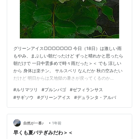
グリーンアイス▢▢▢▢▢▢▢ 今日（18日）は激しい雨
もやみ、まぶしい朝だったけど ずっと晴れかと思ったら
朝だけで 一日中雲多めで時々雨だった＞＜ でも 涼しい
から 身体は楽チン。 サルスベリ なんだか 秋の空みたい
だけど 明日からは又地獄の暑さが戻ってくるのか
な・・・ 〇ゼフィランサス （サフランモドキ） 昨日書
#
ルリマツリ
#
プルンパゴ
#
ゼフィランサス
いたとおり 雨が上がった今朝 きっちり咲いていた＾＾
#
サギソウ
#
グリーンアイス
#
デュランタ・アルバ
さすがレインリリー＾ｍ＾ この花 珍しくもないけど け
っこう気ままに周年咲きで面白い＾＾ 花持ちが悪いのが
残念なところ 〇今日のヘリクリサム 昨日まん丸に戻って
いたのに 晴れたとたん元通り＾＾ とゆうか 咲き進んで
•
自然が一番♪
1年前
いた！ まだまだ…
早くも夏バテぎみだわ＞＜