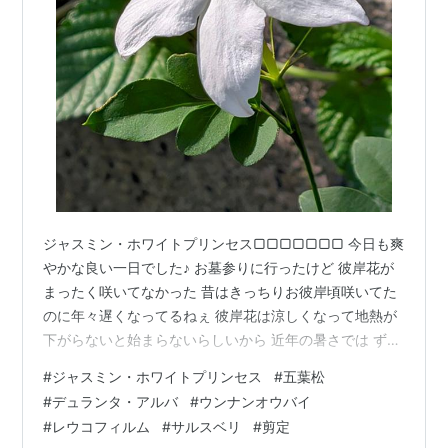
ジャスミン・ホワイトプリンセス▢▢▢▢▢▢▢ 今日も爽
やかな良い一日でした♪ お墓参りに行ったけど 彼岸花が
まったく咲いてなかった 昔はきっちりお彼岸頃咲いてた
のに年々遅くなってるねぇ 彼岸花は涼しくなって地熱が
下がらないと始まらないらしいから 近年の暑さでは ずれ
るのは仕方ないよね ジャスミン・ホワイトプリンセス 昨
#
ジャスミン・ホワイトプリンセス
#
五葉松
日 発見した蕾が もう開花してた♡ 発見したのが遅かっ
#
デュランタ・アルバ
#
ウンナンオウバイ
たのかな＾＾； ジャスミンより香りは弱いってあったけ
#
レウコフィルム
#
サルスベリ
#
剪定
ど…何の香りもしないわぁ＾＾； ひとつくらいじゃ にお