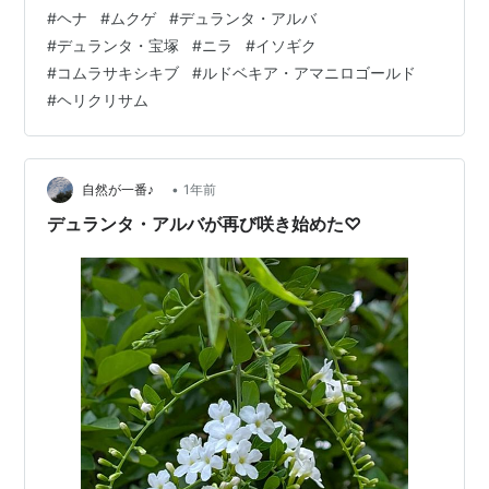
傷級に熱くなってるのにねぇ＞＜ どおいう仕組みなんだ
#
ヘナ
#
ムクゲ
#
デュランタ・アルバ
ろう？ 寒さは糖分で凍らないだっけ？ 暑さは？ ・・・
#
デュランタ・宝塚
#
ニラ
#
イソギク
あとで調べてみよう ムクゲ 八重咲き 暑い中 今日もひと
#
コムラサキシキブ
#
ルドベキア・アマニロゴールド
つ咲いていた♡ 今年はほんとにずっと咲いている♡ 一つ
#
ヘリクリサム
一つJ順番に咲く感じで 多くても同時に３つくらいしか
咲いてないけど 7月初めから2カ月も咲いてるなんて 初め
て♡ …
•
自然が一番♪
1年前
デュランタ・アルバが再び咲き始めた♡