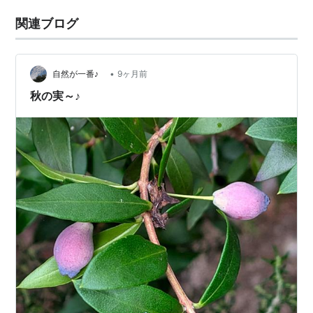
関連ブログ
•
自然が一番♪
9ヶ月前
秋の実～♪