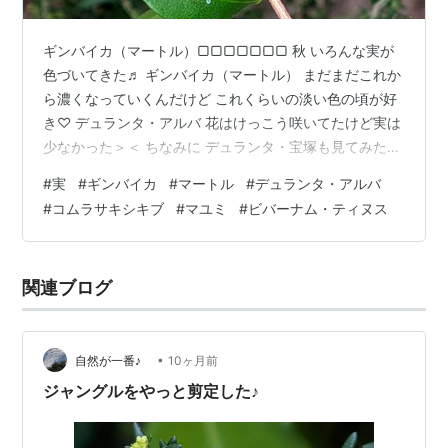
ギンバイカ（マートル）▢▢▢▢▢▢▢ 秋 いろんな実が
色づいてきた♬ ギンバイカ（マートル） まだまだこれか
ら濃くなっていくんだけど これくらいの淡い色の頃が好
き♡ デュランタ・アルバ 花はけっこう咲いてたけど実は
少なかった＞＜ ちなみに デュランタ・宝塚も見てみたけ
ど 全くついてなかったTT 実が見たくて 花がら少しづつ
#
実
#
ギンバイカ
#
マートル
#
デュランタ・アルバ
残してあるんだけどねぇ コムラサキシキブ 実は有名だけ
#
コムラサキシキブ
#
マユミ
#
ビバーナム・ティヌス
ど 白っぽいのはなに？ 初めてみたんだけど＾＾？ 実が
落ちたあとのガクかな？ どう見ても萼だよね＾＾ なんか
透明感があって お花みたいでかわいい♡ マユミ まだま
関連ブログ
だだけど 少しづつ色が出てきた♡ もっとたくさん実がつ
いてい…
•
自然が一番♪
10ヶ月前
ジャングルをやっと剪定した♪