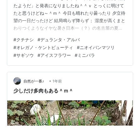
たようだ」と発表になりましたね＾＾ｖ とっくに明けて
たと思うけどね～＾ｍ＾ 今日も晴れたり曇ったり 夕立待
望の一日だったけど 結局鳴らず降らず； 湿度が高くまと
わりつくようなイヤな暑さ日本一（？）の名古屋の夏＞
＜ これがあと3ヶ月も続く・・・・ 〇クチナシ 八重咲き
#
クチナシ
#
デュランタ・アルバ
昨日蕾だったのが 今日もう開花してた＾＾ 暑いせいか
#
オレガノ・ケントビューティ
#
ニオイバンマツリ
むちゃ早いね 今度こそ 最後の花だよね？ なのに ピンぼ
#
サギソウ
#
アイスフラワー
#
ミニバラ
けだったTT 〇デュランタ・アルバ 8分咲くらいかな～ え
え感じになってきた♡ 舞妓さんのかんざしみたい（知ら
んけど）で 風が吹くたび揺れてかわいい♡ 〇オレガノ・
ケン…
•
自然が一番♪
1年前
少しだけ多肉もある＾ｍ＾