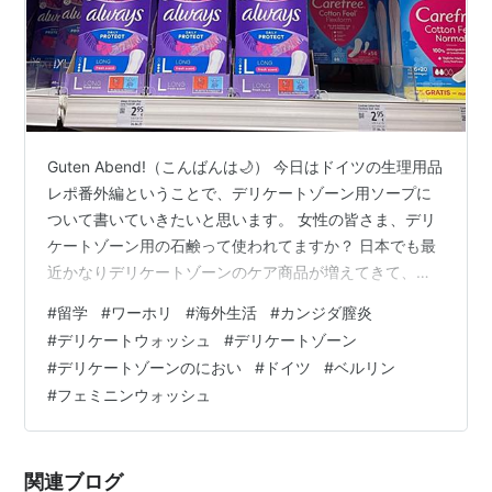
Guten Abend!（こんばんは🌙） 今日はドイツの生理用品
レポ番外編ということで、デリケートゾーン用ソープに
ついて書いていきたいと思います。 女性の皆さま、デリ
ケートゾーン用の石鹸って使われてますか？ 日本でも最
近かなりデリケートゾーンのケア商品が増えてきて、気
にかけている人も多いと思います。 気になるニオイやか
#
留学
#
ワーホリ
#
海外生活
#
カンジダ膣炎
ゆみ等を防ぐため、衛生的に保つ事はもちろん、黒ずみ
#
デリケートウォッシュ
#
デリケートゾーン
のケアとしても、専用のせっけんを使ってあげる事はと
#
デリケートゾーンのにおい
#
ドイツ
#
ベルリン
ても重要です！ まさか身体を洗った流れでそのまま普通
#
フェミニンウォッシュ
のボディーソープで洗っていませんよね😨？ デリケート
ゾーンは常に適度な弱酸性、保湿の状態を保つ必要があ
り、普通のボディーソープで…
関連ブログ