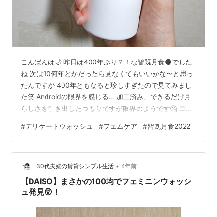
こんばんは🌙 昨日は400年ぶり？！な皆既月食🌑でした
ね 次は10何年とかだったら見なくてもいいかな〜と思っ
たんですが 400年ともなると珍しすぎたので見てみまし
た笑 Androidの限界を感じる… 加工済み、できるだけ月
らしさを引き出したつもりですが限界のようです🤔 目で
見ても視力が下がってしまっててしっかり見えなくて少
#
デリケートウォッシュ
#
フェムケア
#
皆既月食2022
し残念 でもいつもの月より赤くなってるのが分かりまし
た！ InstagramやLIPSも覗いてみてね！ lit.link さて今回
は少しデリケートな回 男子禁制ではなく男女関係なくオ
•
ススメしたい商品のレビューです( •̀ω•́ )و &Dea D-Wash
30代夫婦の賃貸シンプル生活
4年前
(ボディウォッシュ…
【DAISO】まさかの100均でフェミニンウォッシ
ュ発見😲！