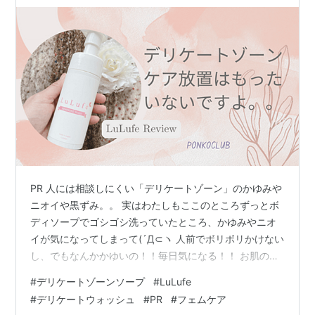
ミ
PR 人には相談しにくい「デリケートゾーン」のかゆみや
ニオイや黒ずみ。。 実はわたしもここのところずっとボ
ディソープでゴシゴシ洗っていたところ、かゆみやニオ
イが気になってしまって(´Д⊂ヽ 人前でボリボリかけない
し、でもなんかかゆいの！！毎日気になる！！ お肌の中
でもとくに敏感なのがデリケートゾーンです。 かゆみや
#
デリケートゾーンソープ
#
LuLufe
ニオイなどのトラブルがなければボディソープで洗って
#
デリケートウォッシュ
#
PR
#
フェムケア
もOKですが、もしトラブルが起きているならデリケート