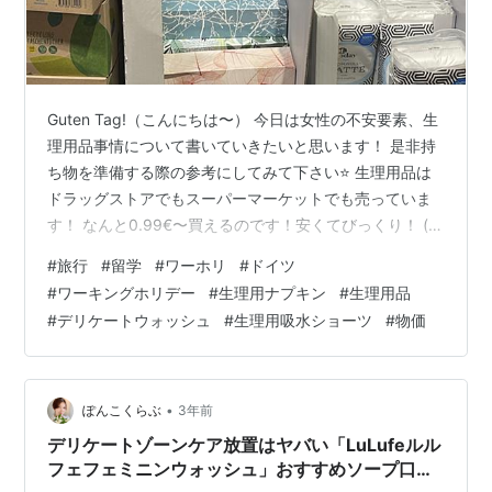
Guten Tag!（こんにちは〜） 今日は女性の不安要素、生
理用品事情について書いていきたいと思います！ 是非持
ち物を準備する際の参考にしてみて下さい⭐️ 生理用品は
ドラッグストアでもスーパーマーケットでも売っていま
す！ なんと0.99€〜買えるのです！安くてびっくり！ (こ
れはREWEで撮影したものです) こちらはdmで撮影した
#
旅行
#
留学
#
ワーホリ
#
ドイツ
もの！ 種類も豊富で、パンツタイプの生理用品もありま
#
ワーキングホリデー
#
生理用ナプキン
#
生理用品
す。 出血量の多い人にはありがたいですよね🥹 わたしも
#
デリケートウォッシュ
#
生理用吸水ショーツ
#
物価
すごく出血量が多くて、朝起きたらベッドが血の海...な
んて言うのは学生時代に経験済みです。 しかも慢性的な
生理不順で、1日目から大量出血なので、油断すると大惨
事…
•
ぽんこくらぶ
3年前
デリケートゾーンケア放置はヤバい「LuLufeルル
フェフェミニンウォッシュ」おすすめソープ口コ