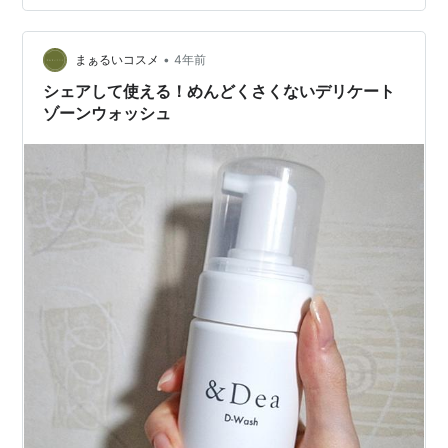
ゾーン専用のソープをつかってみましょう。 デリケート
ゾーンの肌トラブルが気になっていたところ「LuLufeル
ルフェフェミニンウォッシュ」をおしえてもらってつか
•
まぁるいコスメ
4年前
っています。 40代特級…
シェアして使える！めんどくさくないデリケート
ゾーンウォッシュ