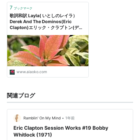
7
ブックマーク
歌詞和訳 Layla( いとしのレイラ）
Derek And The Dominos(Eric
Clapton)エリック・クラプトン(デレ
ク・アンド・ザ・ドミノス ）を意味つ
きで聴く【名曲1970年】ジョージ・ハ
リスンとパティ・ボイド - Arigato 毎
日幸せを感じる「懐かしい曲」と「思
い出」と「終活」
www.aiaoko.com
関連ブログ
•
Ramblin' On My Mind
1年前
Eric Clapton Session Works #19 Bobby
Whitlock (1971)