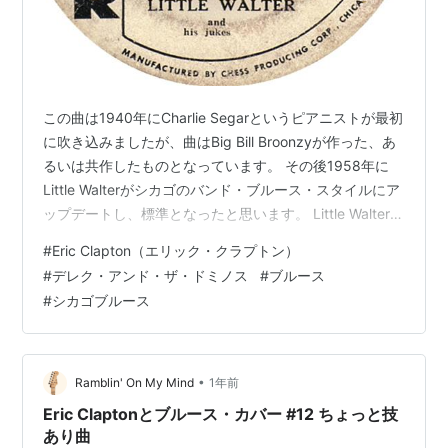
この曲は1940年にCharlie Segarというピアニストが最初
に吹き込みましたが、曲はBig Bill Broonzyが作った、あ
るいは共作したものとなっています。 その後1958年に
Little Walterがシカゴのバンド・ブルース・スタイルにア
ップデートし、標準となったと思います。 Little Walter版
（1958）です。 youtu.be クラプトンも基本路線はこれ
#
Eric Clapton（エリック・クラプトン）
を踏襲しています。Laylaに収録されているのはこの8小
#
デレク・アンド・ザ・ドミノス
#
ブルース
節ブルースをDuaneらとのジャムセッションのベースに
#
シカゴブルース
しただけで、ある意味ウォーキングベースで刻めれば何
でも良かったかもしれません。この曲はその後も55年
に…
•
Ramblin' On My Mind
1年前
Eric Claptonとブルース・カバー #12 ちょっと技
あり曲