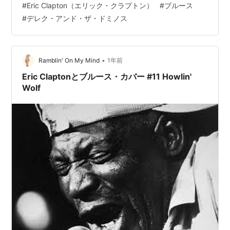
#
Eric Clapton（エリック・クラプトン）
#
ブルース
461Ocean Boulevardの録音の為にマイアミに立つ少し
#
デレク・アンド・ザ・ドミノス
前のことです。Tommyのテーマとしてこの曲を選んだの
でしょうが、独特のノリのアレンジで、1975年のツアー
でセットリスト入りしており、Laylaに入っている…
•
Ramblin' On My Mind
1年前
Eric Claptonとブルース・カバー #11 Howlin'
Wolf