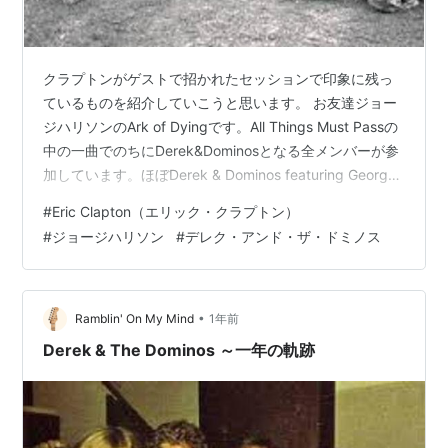
クラプトンがゲストで招かれたセッションで印象に残っ
ているものを紹介していこうと思います。 お友達ジョー
ジハリソンのArk of Dyingです。All Things Must Passの
中の一曲でのちにDerek&Dominosとなる全メンバーが参
加しています。ほぼDerek & Dominos featuring George
Harrisonと言えるかもしれないです。 なぜか本国ではこ
#
Eric Clapton（エリック・クラプトン）
のアルバムにはクラプトンの名前はクレジットされてい
#
ジョージハリソン
#
デレク・アンド・ザ・ドミノス
なかったようです。 ギターの唸り具合がすごいです。
youtu.be Apple Jam の一曲”Plug Me In”はほぼDominos
のJam Ses…
•
Ramblin' On My Mind
1年前
Derek & The Dominos ～一年の軌跡