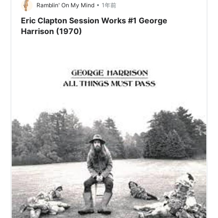
高いし…
•
Ramblin' On My Mind
1年前
Eric Clapton Session Works #1 George
Harrison (1970)