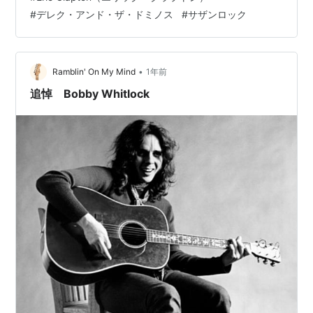
ルのみ別件があり不参加。ほぼDerek & Dominosといえ
#
デレク・アンド・ザ・ドミノス
#
サザンロック
ます。 ここで録音された曲は71年のBobbyのファースト
アルバム”Bobby Whitlock"と翌年リリースのセカンドア
ルバム”Raw Velvet”に分けてリリースされます。 ファー
スト・アルバ…
•
Ramblin' On My Mind
1年前
追悼 Bobby Whitlock