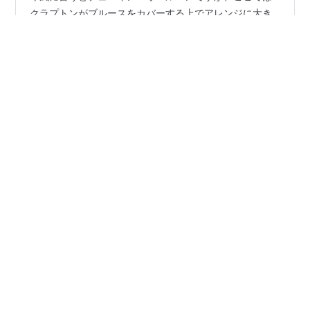
今風に言うとデュエイン・オールマンですが、ここでは
クラプトンがブルースをカバーする上でアレンジに大き
な影響を与えたのではないか？と言う勝手な考察です。
Mean Old World (Layla Session) クラプトンが既に
Derek & Dominosの頃にMotherless Childrenのスライ
ド・リフを完成させていたことは以前述べました。これ
#
Eric Clapton（エリック・クラプトン）
はLaylaの頃スタジオでジャムっていたときにDuaneと一
#
デレク・アンド・ザ・ドミノス
緒に作った物ではないか？と妄想しました。 Motherless
#
デュアン・オールマン
Childrenをスライドで初公開（のはず）した1970年10月