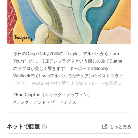
今日のDeep Cutは70年の「Layla」アルバムから”I am
Yours" です。ほぼアンプラグドという感じの曲でDuane
のドブロが美しく響きます。キーボードのBobby
Whitlock曰くLaylaアルバムでのデュアンのベストスライ
ドだと。 youtu.be 中1で習うようなストレートな英語の
タイトルです。大人になって読むとなんか恥ずかしいタ
#
Eric Clapton（エリック・クラプトン）
イトルです。 今更の話ですが、Laylaと言う曲はよく知ら
#
デレク・アンド・ザ・ドミノス
れているように12世紀のペルシャの詩人Nijami Ganjaviが
作ったポエムLayla and Majnunにインスパイアされたも
のですが、アルバムのタイトル「Layla and …
ネットで話題
もっと見る