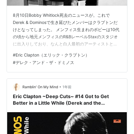
8月10日Bobby Whitlock死去のニュースが。これで
Derek & Dominosで生き延びたメンバーはクラプトンだ
けとなってしまった。 メンフィス生まれのボビーは10代
の頃から地元メンフィスのR&BレーベルStaxのスタジオ
に出入りしており、なんと白人最初のアーティストとし
て契約を交わしております。StaxのハウスバンドBooker
#
Eric Clapton（エリック・クラプトン）
T&MGsのギタリストSteve Cropperを導師と呼ぶ関係で
#
デレク・アンド・ザ・ドミノス
す。そして一枚だけシングル盤を出しました。And I
Love Youと言う曲です。いわゆるBlue-eyed soulと言え
るなかなかの曲だと思います。 youtu.be 彼のその後の…
•
Ramblin' On My Mind
1年前
Eric Clapton ~Deep Cuts~ #14 Got to Get
Better in a Little While (Derek and the
Dominos)