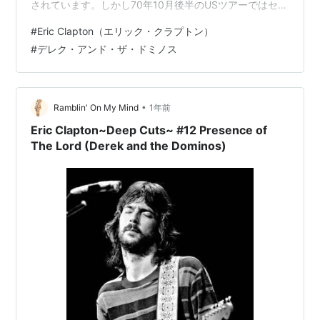
されています。しかし70年10月後半のUSツアーではセッ
トリストのほぼ定番になっています。音源の残っている
#
Eric Clapton（エリック・クラプトン）
もので一番古いのは10月23日のフィルモア・イーストの
#
デレク・アンド・ザ・ドミノス
もの。レコーディングをした記録はないものの曲自体は
Layla sessionの頃には出来上がっていたと見るべきでし
ょう。 ドミノスの70年時点でのライブバージョンは翌
年…
•
Ramblin' On My Mind
1年前
Eric Clapton~Deep Cuts~ #12 Presence of
The Lord (Derek and the Dominos)