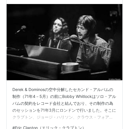
Derek & Dominosの空中分解したセカンド・アルバムの
制作（71年4－5月）の前にBobby Whitlockはソロ・アル
バムの契約をレコード会社と結んでおり、その制作の為
のセッションを71年3月にロンドンで行いました。そこに
クラプトン、ジョージ・ハリソン、クラウス・フォアマ
ン、ジム・ゴードンなどが参加します。カール・レイド
#
Eric Clapton（エリック・クラプトン）