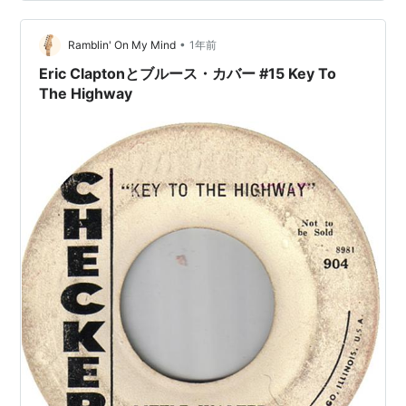
Friendsとしてのツアー、1970年初のソロ・アルバムでの
共演を経てCarl Radle, Jim Gordon, Bobby Whitlockの三
人はDe…
•
Ramblin' On My Mind
1年前
Eric Claptonとブルース・カバー #15 Key To
The Highway