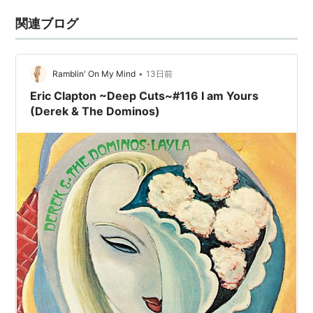
関連ブログ
•
Ramblin' On My Mind
13日前
Eric Clapton ~Deep Cuts~#116 I am Yours
(Derek & The Dominos)