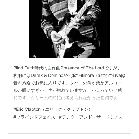
Blind Faith時代の自作曲Presence of The Lordですが、
私的にはDerek & Dominosの頃のFillmore EastでのLive録
音が秀逸でお気に入りです。タバコの為か薬かアルコー
ルか唄いすぎか、声が枯れていますが、かえっていい感
じです。クリームの時には考えられなかった曲調であ
り、歌詞です。Cream時代には共作が多かったですがこ
#
Eric Clapton（エリック・クラプトン）
の曲が彼の最初の完全自作曲と言うことになります。
#
ブラインドフェイス
#
デレク・アンド・ザ・ドミノス
Cream時代の喧噪やClapton Is Godシンドロームから解
放された精神的平穏状態を得た時の曲とのことです。
Blind Faithの時に書いたこの曲のキーはＣで、自分には