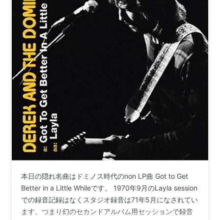
本日の隠れ名曲はドミノス時代のnon LP曲 Got to Get
Better in a Little Whileです。 1970年9月のLayla session
での録音記録はなくスタジオ録音は71年5月になされてい
ます。つまり幻のセカンドアルバム用セッションで録音