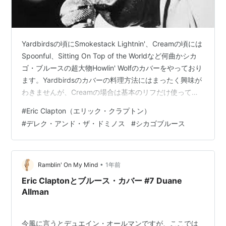
Yardbirdsの頃にSmokestack Lightnin'、Creamの頃には
Spoonful、Sitting On Top of the Worldなど何曲かシカ
ゴ・ブルースの超大物Howlin' Wolfのカバーをやっており
ます。Yardbirdsのカバーの料理方法にはまったく興味が
わきませんが、Creamの場合は基本のリフだけ使って彼
らなりのアレンジでジャムバンドとしてのベース素材と
#
Eric Clapton（エリック・クラプトン）
して扱っていると言っていいかもしれません。 Evil そん
#
デレク・アンド・ザ・ドミノス
#
シカゴブルース
な中、ウルフのカバーとして一番印象に残ったアレンジ
の妙はDerek & Dominosの2枚目のアルバム用に録音され
ていたEvil（71年5月録…
•
Ramblin' On My Mind
1年前
Eric Claptonとブルース・カバー #7 Duane
Allman