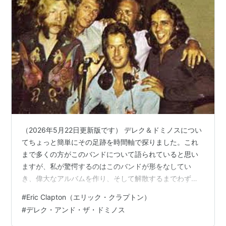
（2026年5月22日更新版です） デレク＆ドミノスについ
てちょっと簡単にその足跡を時間軸で探りました。これ
まで多くの方がこのバンドについて語られていると思い
ますが、私が驚愕するのはこのバンドが形をなしてい
き、偉大なアルバムを作り、そして解散するまでわずか
１年弱であったこと、なんという密度の濃さの1970年で
#
Eric Clapton（エリック・クラプトン）
しょう。クラプトン25歳の充実度に驚きます。 1969年
#
デレク・アンド・ザ・ドミノス
のBlind Faithツアー、その後のDelaney & Bonnie＆