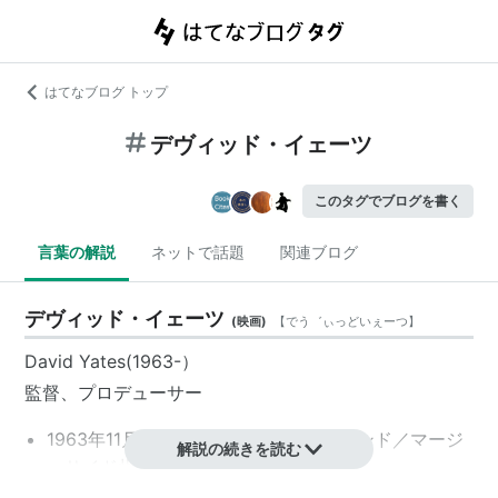
はてなブログ トップ
デヴィッド・イェーツ
このタグでブログを書く
言葉の解説
ネットで話題
関連ブログ
デヴィッド・イェーツ
(
映画
)
【
でう゛ぃっどいぇーつ
】
David Yates(1963-）
監督、プロデューサー
1963年11月30日、イギリス／イングランド／マージ
解説の続きを読む
ーサイド州セント・へレンズ生まれ