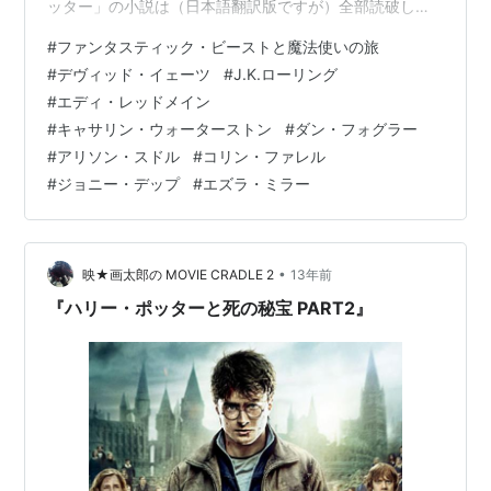
ッター」の小説は（日本語翻訳版ですが）全部読破して
いるのですが、映画版『ハリー・ポッター』シリーズは
#
ファンタスティック・ビーストと魔法使いの旅
「炎のゴブレット」あたりで早々に劇場で見ることをや
#
デヴィッド・イェーツ
#
J.K.ローリング
めてしまい、金曜ロードショーなどの短縮されたバージ
#
エディ・レッドメイン
ョンを観る程度でした。 しかしこの『ファンタスティッ
#
キャサリン・ウォーターストン
#
ダン・フォグラー
ク・ビーストと魔法使いの旅』は劇場で観ました。 とい
#
アリソン・スドル
#
コリン・ファレル
うのも「ファンタスティック・ビースト」のシリーズが
#
ジョニー・デップ
#
エズラ・ミラー
最高である確信があったからです。 実際めちゃ…
•
映★画太郎の MOVIE CRADLE 2
13年前
『ハリー・ポッターと死の秘宝 PART2』