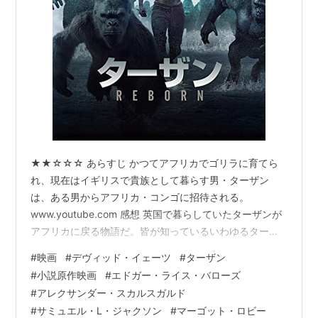
★★☆☆☆ あらすじ かつてアフリカでゴリラに育てら
れ、現在はイギリスで貴族として暮らす男・ターザン
は、ある男からアフリカ・コンゴに招待される。
www.youtube.com 感想 英国で暮らしていたターザンが
アフリカに戻る物語だ。皆が知っているいわゆるターザ
ン物語のその後を描いている。だが改めて考えてみる
#
映画
#
デヴィッド・イェーツ
#
ターザン
と、ターザンは知っているが元々は何なのか、どんな物
#
小説原作映画
#
エドガー・ライス・バローズ
語なのか、そもそもよく知らないことに気付く。調べる
#
アレクサンダー・スカルスガルド
とどうやら小説が最初でその後映像化されて人気を博し
#
サミュエル・L・ジャクソン
#
マーゴット・ロビー
たようだが、キャラだけが独り歩きして知名度が高いの