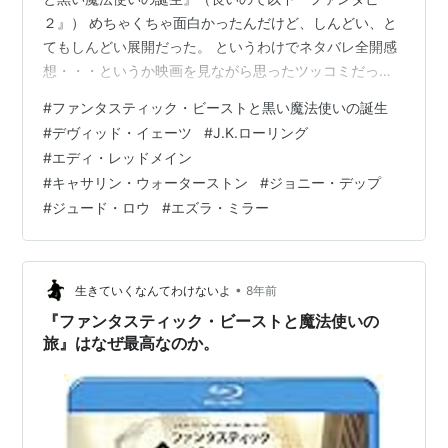
２』） めちゃくちゃ面白かったんだけど、しんどい、と
てもしんどい展開だった。 というわけでネタバレ全開感
想・・・というか映画を見ながら思ったツッコミだった
り、なんかモヤモヤした文章です。 どうぞ。 「ファンタ
#
ファンタスティック・ビーストと黒い魔法使いの誕生
スティックビーストと黒い魔法使いの誕生」オリジナ
#
デヴィッド・イェーツ
#
J.K.ローリング
ル・サウンドトラック アーティスト: ジェームズ・ニュ
#
エディ・レッドメイン
ートン・ハワード 出版社/メーカー: SMJ 発売日:
#
キャサリン・ウォーターストン
#
ジョニー・デップ
2018/11/21 メディア: CD この商品を含むブログを見る ※
#
ジュード・ロウ
#
エズラ・ミラー
この記事は映画『ファンタスティック・ビーストと黒い
魔法使いの誕生』…
•
生きていくなんてわけないよ
8年前
『ファンタスティック・ビーストと魔法使いの
旅』はなぜ最高なのか。