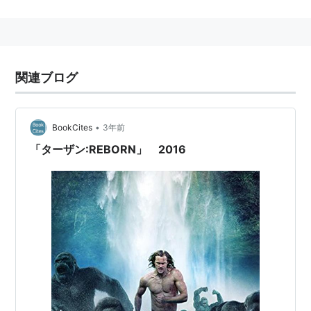
主な作品
ファンタスティック・ビーストと魔法使いの旅
（2016） 監督
関連ブログ
ターザン：REBORN
（2016） 監督、製作
ハリー・ポッターと死の秘宝
PART2（2011） 監督
ハリー・ポッターと死の秘宝
PART1（2010） 監督
•
BookCites
3年前
ハリー・ポッターと謎のプリンス
（2009） 監督
「ターザン:REBORN」 2016
ハリー・ポッターと不死鳥の騎士団
（2007） 監督
ある日、ダウニング街で
＜TVM＞（2005） 監督
セックス・トラフィック
＜TVM＞（2004） 監督
ステート・オブ・プレイ
〜陰謀の構図〜 ＜TV＞
（2003） 監督