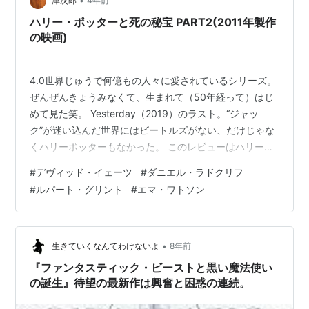
た、ホグワーツ魔法魔術学校やホグズミード村もかなり
•
津次郎
4年前
登場し、おな…
ハリー・ポッターと死の秘宝 PART2(2011年製作
の映画)
4.0世界じゅうで何億もの人々に愛されているシリーズ。
ぜんぜんきょうみなくて、生まれて（50年経って）はじ
めて見た笑。 Yesterday（2019）のラスト。“ジャッ
ク”が迷い込んだ世界にはビートルズがない、だけじゃな
くハリーポッターもなかった。 このレビューはハリーポ
ッターがないパラレルワールドの住人のレビューといっ
#
デヴィッド・イェーツ
#
ダニエル・ラドクリフ
て差し支えない。じぶんは、ハリーポッターについてま
#
ルパート・グリント
#
エマ・ワトソン
ったく知らない。cleavageを強調したリンジーローハン
がでてくるSNLしか見たことがない。 ほんとにまったく
知らないゆえ、周知の事象を「発見」のように語るこ
と、誤解や曲解、見当違いや意図しない冒涜がある──に
•
生きていくなんてわけないよ
8年前
ちがいない、こと…
『ファンタスティック・ビーストと黒い魔法使い
の誕生』待望の最新作は興奮と困惑の連続。