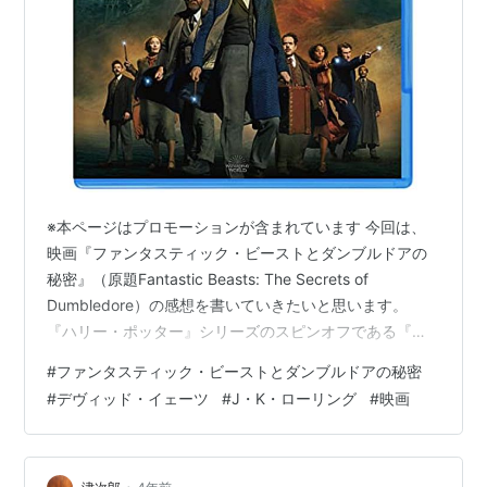
※本ページはプロモーションが含まれています 今回は、
映画『ファンタスティック・ビーストとダンブルドアの
秘密』（原題Fantastic Beasts: The Secrets of
Dumbledore）の感想を書いていきたいと思います。
『ハリー・ポッター』シリーズのスピンオフである『フ
ァンタスティック・ビースト』シリーズの３作目です
#
ファンタスティック・ビーストとダンブルドアの秘密
（全５部作を予定）。 １、２作目と同様に、今作にも主
#
デヴィッド・イェーツ
#
J・K・ローリング
#
映画
人公で魔法動物学者であるニュート・スキャマンダーと
魔法動物たちとのコミカルな絡みがあり、思わずクスっ
と笑ってしまうような面白いシーンがありました。 ま