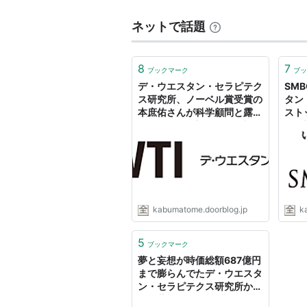
ネットで話題
8
7
ブックマーク
ブッ
デ・ウエスタン・セラピテク
SM
ス研究所、ノーベル賞受賞の
タン
本庶佑さんが科学顧問と露骨
スト
にアピール : 市況かぶ全力２
下 
階建
kabumatome.doorblog.jp
k
5
ブックマーク
夢と妄想が時価総額687億円
まで膨らんでたデ・ウエスタ
ン・セラピテクス研究所から
「お薬効かないやつ」のお知