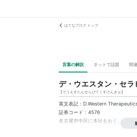
はてなブログ トップ
言葉の解説
ネットで話題
関
デ・ウエスタン・セラ
【
でうえすたんせらぴてくすけんきゅ
】
英文表記：D.Western Therapeutics In
証券コード：4576
名古屋市中区
に本社をおく、創薬バ