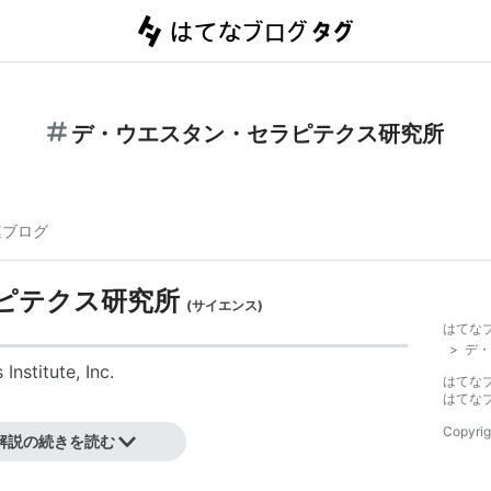
デ・ウエスタン・セラピテクス研究所
連ブログ
ピテクス研究所
(
サイエンス
)
はてな
>
デ・
stitute, Inc.
はてな
はてな
イオベンチャー企業。
Copyrig
解説の続きを読む