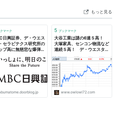
もっと見る
5
クマーク
ブックマーク
BC日興証券、デ・ウエス
大谷工業は謎の6連Ｓ高！
・セラピテクス研究所の
大塚家具、センコン物流など
ップ高に無慈悲な爆弾投
連続Ｓ高！ デ・ウエスタ
: 市況かぶ全力２階建
ン・セラピテクス研究所はロ
ート製薬とライセンス契約で
Ｓ高！ - いきなり無職！
abumatome.doorblog.jp
www.owlowl72.com