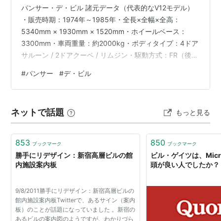
パンサー・デ・ビル 諸元データ（代表的なV12モデル）
・販売時期：1974年～1985年・全長×全幅×全高：
5340mm × 1930mm × 1520mm・ホイールベース：
3300mm・車両重量：約2000kg・ボディタイプ：4ドア
サルーン / 2ドアクーペ / リムジン・駆動方式：FR（後輪
駆動）・エンジン型式：ジャガー製V12エンジン・排気
#
パンサー
#
デ・ビル
量：5343cc・最高出力：約
285ps（210kW）/5500rpm・最大トルク：約
43kgm（421Nm）/ 3500rpm・トランスミッション：3
ネットで話題
もっと見る
速AT・サスペンション：前：ダブルウィッシュボーン /
後：独立懸架・ブレーキ：4輪ディスクブレー…
853
850
ブックマーク
ブックマーク
勝手にリデザイン：新宿高層ビルの館
ビル・ゲイツは、Micr
内施設案内板
頭が良い人でしたか？
9/8/2011勝手にリデザイン：新宿高層ビルの
館内施設案内板Twitterで、あるサイン（案内
板）のことが話題になっていました 。新宿の
あるビルの案内図のようですが、わかりづら