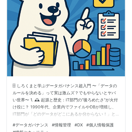
🗄 しろくまと学ぶデータガバナンス超入門 〜「データの
ルールを決める」って実は激ムズ？でもやらないとヤバ
い世界〜 1. 🕰 起源と歴史：IT部門の“後ろめたさ”が火付
け役に？ 1990年代、企業内でファイルやDBが増殖し、
IT部門が「どのデータがどこにあるか分からない！」と
困り出したことが始まり。 2000年代、企業がビッグデー
#
データガバナンス
#
情報管理
#
DX
#
個人情報保護
タやデータ分析を重視し、部門ごとの“データシロ”を解消