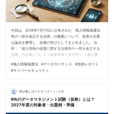
今回は、2026年7月17日に公布された「個人情報保護法
等の一部を改正する法律」の概要について、各章の主要
な論点を整理し、自身の学びとしてまとめました。 出
所：「個人情報の保護に関する法律等の一部を改正する
法律」の公布について（令和８年７月17日） ｜個人情報
保護委員会 ランキング参加中人工知能 ランキング参加中
#
個人情報保護法
#
データガバナンス
#
技術レポート
テクノロジー 検討の経緯と政府方針 第1 適正なデータ利
#
サイバーセキュリティ
活用の推進 第2 リスクに適切に対応した規律 第3 不適正
利用等の防止 第4 規律遵守の実効性確保のための規律 お
わりに 検討の経緯と政府方針 令和5年より「いわゆる3
年ごと見直し規定」に基づく検討が進められ、デジタル
•
学び直しロードマップ
1ヶ月前
技術の進展や…
IPAのデータマネジメント試験（仮称）とは？
2027年度の対象者・出題例・準備