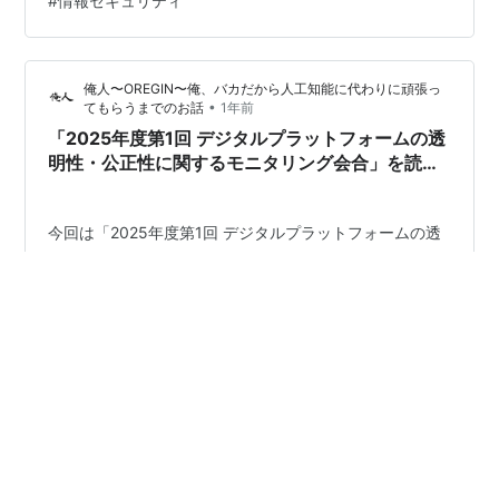
#
情報セキュリティ
しようと動き出す。 2010年代以降、多様な規制
（GDPR、CCPA、Basel IIIなど）への対応が不可欠とな
り、CIOやCFOが企業命令でガバナンス導入を強化。
俺人〜OREGIN〜俺、バカだから人工知能に代わりに頑張っ
2022年以降、EUでは**Data Gover…
•
てもらうまでのお話
1年前
「2025年度第1回 デジタルプラットフォームの透
明性・公正性に関するモニタリング会合」を読み
解く：巨大プラットフォームの透明性と公正性へ
の取り組み
今回は「2025年度第1回 デジタルプラットフォームの透
明性・公正性に関するモニタリング会合」の一連の報告
書を読み解き、各プラットフォームが自社のサービスを
どのように律し、利用者と向き合おうとしているのかを
まとめました。 www.meti.go.jp 2025年度のモニタリン
グ会合の進め方について 各プラットフォームによる透明
#
デジタルプラットフォーム
#
データガバナンス
性・公正性確保の取り組み Amazonの取り組み 楽天の取
#
広告ポリシー
り組み LINEヤフーの取り組み Appleの取り組み Google
の取り組み Metaの取り組み 利用者・事業者の視点から
見た実態 オンラインモール事業者の声 広告主・広告会社
•