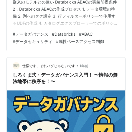
従来のモデルとの違い Databricks ABACの実装前提条件
2．Databricks ABACの作成プロセス 1. データ環境の準
備 2. 列へのタグ設定 3. 行フィルターポリシーで使用す
るUDFの作成 4. カタログエクスプローラーでのポリシー
設定 5. 動作確認 3．まとめ お知らせ 1．はじめに GDAI
#
データガバナンス
#
Databricks
#
ABAC
事業部Lakehouse部の坂下です。 本記事では、
#
データセキュリティ
#
属性ベースアクセス制御
DatabricksのUnity Catalogを用いたABACの実装方法に
ついて、具体的なSQLコードとUI設定のプロセスを交え
て解説します。 属性ベースのアクセス制…
•
仕様です、それバグじゃないです
1年前
しろくま式・データガバナンス入門！ 〜情報の無
法地帯に秩序を！〜