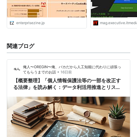
enterprisezine.jp
mag.executive.itmedi
関連ブログ
俺人〜OREGIN〜俺、バカだから人工知能に代わりに頑張っ
•
てもらうまでのお話
16日前
【概要整理】「個人情報保護法等の一部を改正す
る法律」を読み解く：データ利活用推進とリスク
対応の最新動向