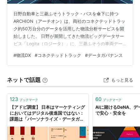
日野自動車と三菱ふそうトラック・バスを傘下に持つ
ARCHION（アーチオン）は、両社のコネクテッドトラッ
ク約50万台分のデータを活用した物流分析サービスを開
始しました。 日野が展開してきた物流ビッグデータサー
ビス「Logita（ロジータ）」に、三菱ふそうの車両デー
タを追加し、国内商用車メーカーとして初めて、両社の
#
物流DX
#
コネクテッドトラック
#
データガバナンス
データを統合した外部向け分析サービスとなります。 一
見すると、 「トラックの位置情報を分析するサービス」
のように見えます。 しかし物流構造の視点で見ると、本
ネットで話題
もっと見る
当に変わろうとしているのは物流分析ではありません。
道路そのものがデータによって設計される時代が始まろ
うとしているのです。 【事…
123
60
ブックマーク
ブックマーク
【アドビ調査】 日本はマーケティング
AIに賭けるDeNA、
においてはデジタル後進国ではない：
で安心・安全を
課題は「パーソナライズ・データガバ
ナンス・Cookie脱却」