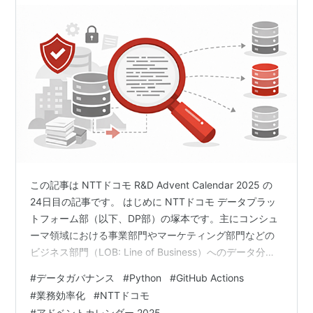
この記事は NTTドコモ R&D Advent Calendar 2025 の
24日目の記事です。 はじめに NTTドコモ データプラッ
トフォーム部（以下、DP部）の塚本です。主にコンシュ
ーマ領域における事業部門やマーケティング部門などの
ビジネス部門（LOB: Line of Business）へのデータ分析
支援や、ビジネス部門主体でデータ活⽤を完結できるよ
#
データガバナンス
#
Python
#
GitHub Actions
うにするためのツール提供などに従事しています。 ビジ
#
業務効率化
#
NTTドコモ
ネス部門主体のデータ活用の取り組みを推進する中で、
#
アドベントカレンダー 2025