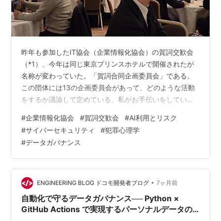
昨年も参加したIT協会（企業情報化協会）の賀詞交歓会
（*1）、今年は同じ東京プリンスホテルで開催されたが
名称が変わっていた。「賀詞合同企画委員会」である。
この団体には13の企画委員会があって、どのような活動
をするか議論して定めている。私がお手伝いをしている
のは、サイバーセキュリティに関する委員会である。 単
#
企業情報化協会
#
賀詞交歓会
#
AI利用とリスク
に賀詞交換（交歓？）をするだけでなく、議論しようと
#
サイバーセキュリティ
#
犯罪心理学
いうことで名称が変わったようだ。おおむねDXを論ずる
#
データガバナンス
団体なのだが、時流もあって参加者が増えている。昨年
のこの会合が100名超だったところ、今年は150名を超え
ていた。 基調講演をしてくれたのは犯罪心理学が専門の
大学教授で、「犯罪心理学からみた…
•
ENGINEERING BLOG ドコモ開発者ブログ
7ヶ月前
自動化で守るデータガバナンス── Python ×
GitHub Actions で実現するパーソナルデータの
追跡