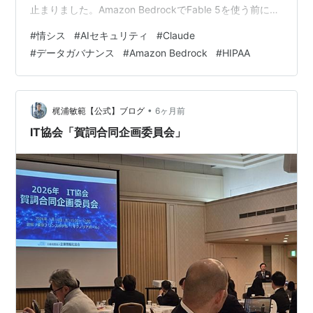
止まりました。Amazon BedrockでFable 5を使う前に、
プログラム経由で「プロバイダーデータ共有」を明示的
#
情シス
#
AIセキュリティ
#
Claude
に有効化しなければならない。しかもその設定は「AWS
#
データガバナンス
#
Amazon Bedrock
#
HIPAA
マネジメントコンソールでは対応していない」と書いて
ある。 つまり——インフラ担当者が従来の手順のまま運
用を始めると、「ゼロデータ保持（ZDR）」を前提に組
んだデータフロー設計が、Fable …
•
梶浦敏範【公式】ブログ
6ヶ月前
IT協会「賀詞合同企画委員会」