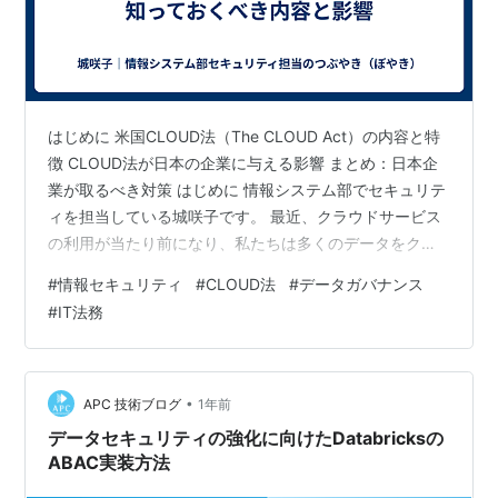
はじめに 米国CLOUD法（The CLOUD Act）の内容と特
徴 CLOUD法が日本の企業に与える影響 まとめ：日本企
業が取るべき対策 はじめに 情報システム部でセキュリテ
ィを担当している城咲子です。 最近、クラウドサービス
の利用が当たり前になり、私たちは多くのデータをクラ
ウド上に保存しています。しかし、そのデータが「どの
#
情報セキュリティ
#
CLOUD法
#
データガバナンス
国の法律」の管轄下にあるのかを正確に理解しているで
#
IT法務
しょうか？今回は、米国で制定された「CLOUD法」に焦
点を当て、その内容、特徴、そして日本の企業が受ける
影響について、専門家の視点から解説します。 米国
CLOUD法（The CLOUD Act）の内容と特徴 CLOUD法
•
APC 技術ブログ
1年前
は…
データセキュリティの強化に向けたDatabricksの
ABAC実装方法