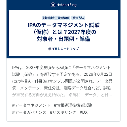
IPAは、2027年度夏頃から秋頃に「データマネジメント
試験（仮称）」を新設する予定である。2026年6月22日
には科目A・科目Bのサンプル問題が公開され、データ品
質、メタデータ、責任分担、顧客データ統合など、試験
が重視する方向が見え始めた。 名称に「データ」と付く
が、Pythonや統計モデルの実装だけを問う試験ではな
#
データマネジメント
#
情報処理技術者試験
い。公開資料から見える中心は、データの意味・品質・
#
データガバナンス
#
リスキリング
#
DX
責任者・利用ルールを整え、業務の意思決定に使える状
態をつくることである。 ただし、正式名称、受験料、申