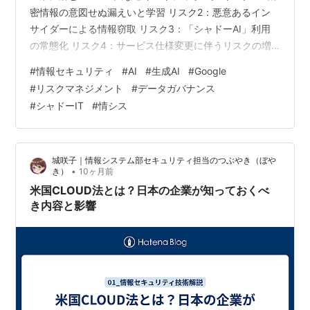
密情報の意図せぬ漏えいと学習 リスク2：悪意あるイン
サイダーによる情報窃取 リスク3：「シャドーAI」利用
の常態化 リスク4：サービス仕様変更に伴うリスクの増
大 情シスが今すぐ着手すべき4つの対策 対策1：全社への
#
情報セキュリティ
#
AI
#
生成AI
#
Google
注意喚起と暫定ガイドラインの提示 対策2：AI利用に関す
#
リスクマネジメント
#
データガバナンス
るアクセプタブルユースポリシー（AUP）の策定 対策
#
シャドーIT
#
情シス
3：技術的統制の導入検討 対策4：従業員への継続的なセ
キュリティ教育 まとめ：利便性とリスクを天秤にかけ、
組織として最適解を導く こんにちは。東証プライム上場
城咲子｜情報システム部セキュリティ担当のつぶやき（ぼや
企業で情報シス…
•
き）
10ヶ月前
米国CLOUD法とは？日本の企業が知っておくべ
き内容と影響