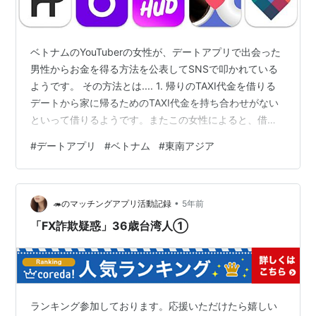
ベトナムのYouTuberの女性が、デートアプリで出会った
男性からお金を得る方法を公表してSNSで叩かれている
ようです。 その方法とは.... 1. 帰りのTAXI代金を借りる
デートから家に帰るためのTAXI代金を持ち合わせがない
といって借りるようです。またこの女性によると、借り
ても誰も後から返してくれと言わないそうです。 2. 遅刻
#
デートアプリ
#
ベトナム
#
東南アジア
の罰金を科す デートの待ち合わせに遅れると、1分当たり
500円くらいの罰金を科しているそうです。中には、30
分遅刻して3,000,000VND(約15,000円）をゲットした
•
と報告しています。 更にこの男性からは、その後も自分
🦔のマッチングアプリ活動記録
5年前
の家に来ないかと誘われたそうですが、…
「FX詐欺疑惑」36歳台湾人①
ランキング参加しております。応援いただけたら嬉しい