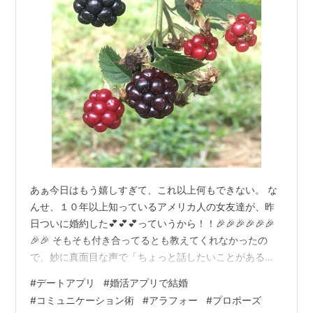
あぁ今日はもう嬉しすぎて、これ以上何もできない。 な
んせ、１０年以上知っているアメリカ人の女友達が、昨
日ついに婚約した💕💕💕っていうから！！🎉🎉🎉🎉🎉🎉
🎉🎉 そもそも付き合ってるとも教えてくれなかったの
で、妙に真面目な声で「ちょっと話したいことがあるん
だけど」と切り出した後に、「付き合ってる人がいて、
#
デートアプリ
#
婚活アプリで結婚
昨日プロポーズされたの」なんて爆弾を落とされたの
#
コミュニケーション術
#
アラフォー
#
プロポーズ
で、もう頭の中が情報過多で処理しきれない！もう嬉し