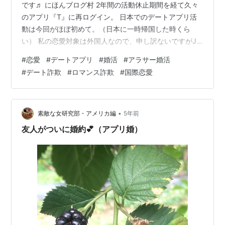
です♬ にほんブログ村 2年間の活動休止期間を経て久々
のアプリ『T』に再ログイン。 日本でのデートアプリ活
動は今回がほぼ初めて。（日本に一時帰国した時くら
い） 私の恋愛対象は外国人なので、申し訳ないですがJ
の方々は左へ。 コロナの影響なのかやっぱり外国人男性
#
恋愛
#
デートアプリ
#
婚活
#
アラサー婚活
は少なめ。 お昼前くらいに活動し、気になる人がいたら
#
デート詐欺
#
ロマンス詐欺
#
国際恋愛
右にスワイプして夜まではしばらく休憩。 夜再びアプリ
を開いてみると、数人の方からメッセージが。 アジア系
の男性と過去に経験はないものの映画「Crazy rich」に出
演していそうなイケメン台湾人を発見。 「どういう関係
•
素敵な女研究部・アメリカ編
5年前
を求めてる？」と英語で…
友人がついに婚約💕（アプリ婚）