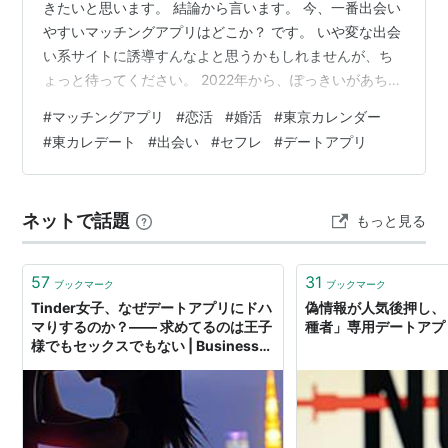
きたいと思います。 結論から言います。 今、一番出会い
やすいマッチングアプリはどこか？ です。 いや変な出会
い系サイトに誘導すんなよと思うかもしれませんが、ち
ょっと待ってください。 2022年から、ぽっきいがあちこ
ちのマッチングアプリに潜入取材をしてきました。 この
#
マッチングアプリ
#
恋活
#
婚活
#
東京カレンダー
数、１２個。 婚活系からどちらかというと遊び系まで、
#
東カレデート
#
出会い
#
セフレ
#
デートアプリ
いろいろと。 全て実際に課金して試しました。 ペアーズ
が６か月コースのプレミアムオプション付き、ティンダ
ーに至っては一番高い、なんとかというコースでしたが
ネットで話題
もっと見る
もうアプリを消しました。 まあこの取材ではいろんな女
性と知り合ったのですが、そ…
57
31
ブックマーク
ブックマーク
Tinder女子、なぜデートアプリにドハ
偽情報が人気後押し、
マりするのか？—— 求めてるのは王子
種者」専用デートアプ
様でもセックスでもない | Business
Insider Japan