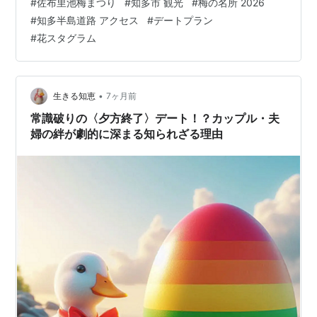
#
佐布里池梅まつり
#
知多市 観光
#
梅の名所 2026
は演出上のフィクションを含みます。実際の提供状況や
#
知多半島道路 アクセス
#
デートプラン
開花情報は、必ず記事後半の公式サイトリンクよりご確
#
花スタグラム
認ください。 【ショートストーリー】あつしとかなえの
佐布里池梅林デート 10:00 AM｜名古屋から知多半島へ快
適ドライブ 「かなえ、今日の天気な…
•
生きる知恵
7ヶ月前
常識破りの〈夕方終了〉デート！？カップル・夫
婦の絆が劇的に深まる知られざる理由