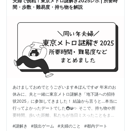
夫婦で挑戦！東京メトロ謎解き2025レポ | 所要時
めできる。ただし、付き合い始めのカップルや初…
間・歩数・難易度・持ち物を解説
あけましておめでとうございます🎍ぽんです🌿 年末のお
休みに、夫と一緒に東京メトロ謎解き「地下謎への招待
状2025」に参加してきました！ 結論から言うと…本当に
行ってよかったデートでした🚇🧩✨ そこで、持ち物や所
要時間、歩いた距離、私たちが当日ミスったことをまと
めてみました！ もちろんこの記事はネタバレなしで書い
#
謎解き
#
脱出ゲーム
#
夫婦のこと
#
都内デート
ているので、これから参加する方も安心して読んでくだ