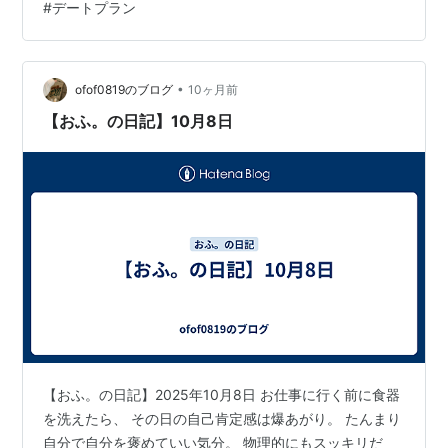
#
デートプラン
さいね。 ①スタート前の準備 ②持ち物リスト ③攻略
タイムスケジュール（所要時間） ④歩数・距離レポ ⑤
謎の難易度 ⑥参加する方へ、私たちの凡ミスを共有しま
す （１）時間ジャストじゃないと受け取れない （２）大
•
ofof0819のブログ
10ヶ月前
江戸線は使えないんだぜ （３…
【おふ。の日記】10月8日
【おふ。の日記】2025年10月8日 お仕事に行く前に食器
を洗えたら、 その日の自己肯定感は爆あがり。 たんまり
自分で自分を褒めていい気分。 物理的にもスッキリだ