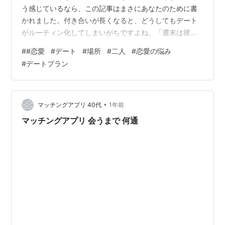
う感じているなら、この記事はまさにあなたのために書
かれました。付き合いが長くなると、どうしてもデート
がルーティン化してしまいがちですよね。「週末は彼の
家でゴロゴロ」「行きつけのカフェでランチ」…それも
#
#恋愛
#
デート
#
場所
#
二人
#
恋愛の悩み
悪くはないけれど、心のどこかで「もっと何か刺激が欲
#
デートプラン
しい！」と感じているのではないでしょうか？でも、そ
れは決して二人の関係が終わってしまうサインではあり
ません。ちょっとした工夫で、マンネリを打破し、再び
新鮮な気持ちで彼との時間を楽しめるようになるんで
•
マッチングアプリ 40代
1年前
す。この記事では、心理学的なアプローチも交えなが
マッチングアプリ 会うまで 何通
ら、…