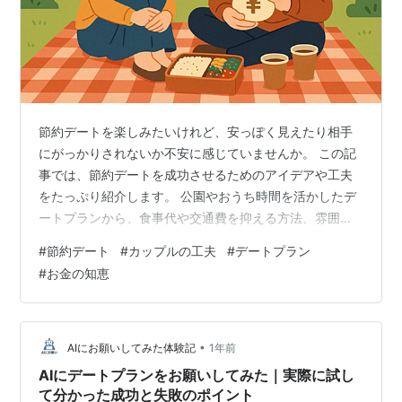
節約デートを楽しみたいけれど、安っぽく見えたり相手
にがっかりされないか不安に感じていませんか。 この記
事では、節約デートを成功させるためのアイデアや工夫
をたっぷり紹介します。 公園やおうち時間を活かしたデ
ートプランから、食事代や交通費を抑える方法、雰囲気
を壊さないためのちょっとしたコツまでわかりやすく解
#
節約デート
#
カップルの工夫
#
デートプラン
説しています。 この記事を読むことで、お金をかけずに
#
お金の知恵
相手に喜んでもらえるデートができるようになります。
「節約しながら楽しく過ごしたい」と思う方にぴったり
の内容なので、ぜひ最後まで読んでみてくださいね。 節
約デートで楽しめるアイデア7選 節約デートで楽しめる
•
AIにお願いしてみた体験記
1年前
アイデア7選について紹介します。 公園…
AIにデートプランをお願いしてみた｜実際に試し
て分かった成功と失敗のポイント