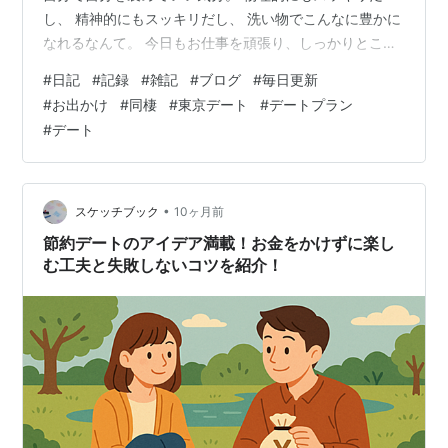
し、 精神的にもスッキリだし、 洗い物でこんなに豊かに
なれるなんて。 今日もお仕事を頑張り、しっかりとこな
した。 職場の方ともお話しできて楽しい！ みんなでご飯
#
日記
#
記録
#
雑記
#
ブログ
#
毎日更新
とか行きたいなぁ。 それと、明日は月1の彼とのお出掛け
#
お出かけ
#
同棲
#
東京デート
#
デートプラン
日。 同棲始めると曖昧になるから、 しっかりお出かけの
#
デート
日があるとワクワク。 特別感もあって、楽しみ！！！ ま
だ行く駅しか決めていないので、 行きたいカフェとかス
ポットを しっかり決め切って明日を迎えたい。笑 後日、
デートプラ…
•
スケッチブック
10ヶ月前
節約デートのアイデア満載！お金をかけずに楽し
む工夫と失敗しないコツを紹介！