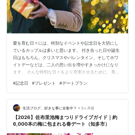
愛を育む日々には、特別なイベントや記念日を大切にし
ているカップルは多いと思います。 付き合った日や誕生
日はもちろん、クリスマスやバレンタイン、そしてホワ
イトデーなどは、二人の思い出を増やすきっかけになり
ます。 そんな特別な日々をより充実させるために、美味
しい食事やロマンチックなデートプランを計画しましょ
#
記念日
#
プレゼント
#
デートプラン
う。 今回は、記念日の過ごし方やプレゼント選び、誕生
日を楽しむアイデア、サプライズと思い出づくりなどを
ご紹介します。 二人で楽しむ！記念日・イベントごとの
•
過ごし方＆プレゼント選び （「付き合った日」思い出に
生活ブログ、好きな事に全集中？
5ヶ月前
残すデートプランとは？） （「クリスマス・バレンタイ
【2026】佐布里池梅まつりドライブガイド｜約
ン・ホワイトデー」プレゼント選びのポイ…
6,000本の梅に包まれる春デート（知多市）