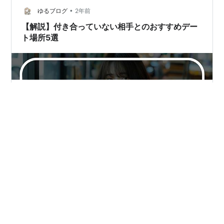
•
目安 早すぎると警戒されることもあるため、 1週間〜2週
ゆるブログ
2年前
間程度のやりとり をしてから誘うのがベスト。 【メッセ
【解説】付き合っていない相手とのおすすめデー
ージの流れとデートへ…
ト場所5選
まだ付き合っていない相手とのデートは、ワクワクとド
キドキが入り混じる特別な時間です。 でも、どこに行け
ばいいのか悩んでしまうこともありますよね。 今回は、
私が今の旦那さんと付き合う前に実際に行ったデート場
所を参考に、付き合う前の相手とのおすすめデート場所