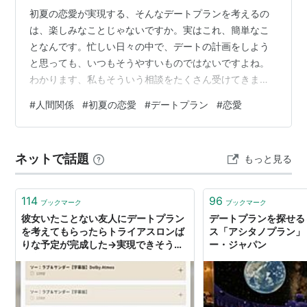
初夏の恋愛が実現する、そんなデートプランを考えるの
は、楽しみなことじゃないですか。実はこれ、簡単なこ
となんです。忙しい日々の中で、デートの計画をしよう
と思っても、いつもそうやすいものではないですよね。
わかります、私もそういう相談をたくさん受けてきまし
た。この記事で、以下のことがわかります。 初夏の恋愛
#
人間関係
#
初夏の恋愛
#
デートプラン
#
恋愛
を実現させるデートプランの秘訣 デートプランを立てる
際のポイント 恋愛を深めるためのコツ デートの成功例か
ら学ぶこと 難しいことは何もないので、ぜひ最後まで読
ネットで話題
もっと見る
んでみてください。 初夏の恋愛で悩むのは、あなただけ
じゃありません 実は、約7割の女性が初夏の恋愛で悩ん
でいます。原因のほとんどは、デートプ…
114
96
ブックマーク
ブックマーク
彼女いたことない友人にデートプラン
デートプランを探せる
を考えてもらったらトライアスロンば
ス「アシタノプラン」 
りな予定が完成した→実現できそうな
ー・ジャパン
場所が集まる