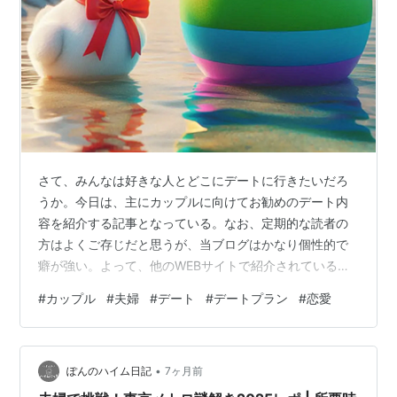
さて、みんなは好きな人とどこにデートに行きたいだろ
うか。今日は、主にカップルに向けてお勧めのデート内
容を紹介する記事となっている。なお、定期的な読者の
方はよくご存じだと思うが、当ブログはかなり個性的で
癖が強い。よって、他のWEBサイトで紹介されているよ
うな一般的かつスマートなデート内容を紹介するもので
#
カップル
#
夫婦
#
デート
#
デートプラン
#
恋愛
はない。かなりぶっ飛んだ内容であることはご了承の上
読み進めていただきたい。ぶっ飛んでいる分、思わぬ発
見やヒントになってもらえれば幸いだ。 なお、内容とし
•
ては、カップルの年齢は何歳でも構わないし、夫婦でも
ぽんのハイム日記
7ヶ月前
OKだ。特に結婚を視野に入れたカップルなら、最もお勧