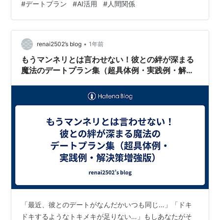
#
デートプラン
#
AI活用
#
人間関係
たことまで、一次情報として詳しく解説します。これか
らデートを考えている方や、AIを生活に取り入れてみた
い方に役立つ内容です。 なぜAIにデートプランをお願い
•
したのか AIにお願いしてみた内容の概要 私の経験談
renai2502’s blog
1年前
①：依頼文・AI出力・実体験 プロンプト設計の工夫と失
もうマンネリとは言わせない！彼との絆が深まる
敗を防ぐ方法 一般的な考え：AI…
魔法のデートプラン集（超具体例・実践例・解決
策増強版）
「最近、彼とのデートがなんだかいつも同じ…」「ドキ
ドキするようなトキメキが足りない…」もしあなたがそ