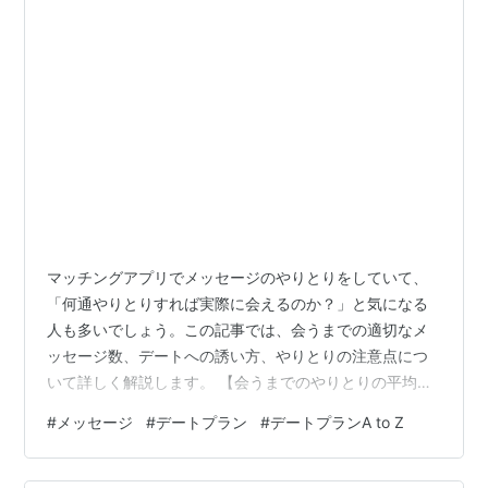
マッチングアプリでメッセージのやりとりをしていて、
「何通やりとりすれば実際に会えるのか？」と気になる
人も多いでしょう。この記事では、会うまでの適切なメ
ッセージ数、デートへの誘い方、やりとりの注意点につ
いて詳しく解説します。 【会うまでのやりとりの平均通
数と期間】 一般的な目安：10通程度 マッチングアプリで
#
メッセージ
#
デートプラン
#
デートプランA to Z
は、デートに誘うまでに 約10通 のやりとりが理想とされ
ています。 ただし、相手の性格や会話のテンポによって
前後することがあります。 会うまでの期間：1〜2週間が