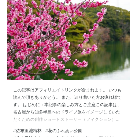
この記事はアフィリエイトリンクが含まれます。 いつも
読んで頂きありがとう。 また、辿り着いた方お疲れ様で
す。 はじめに：本記事の楽しみ方とご注意この記事は、
名古屋から知多半島へのドライブ旅をイメージしていた
だくための創作ショートストーリー（フィクション）
と、最新の観光実用情報を組み合わせたガイド記事で
#
佐布里池梅林
#
花のふれあい公園
す。 ※作中のエピソードや「梅チョロス」等のメニュー