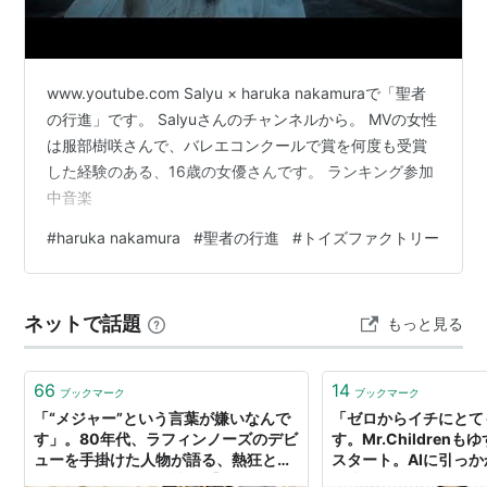
www.youtube.com Salyu × haruka nakamuraで「聖者
の行進」です。 Salyuさんのチャンネルから。 MVの女性
は服部樹咲さんで、バレエコンクールで賞を何度も受賞
した経験のある、16歳の女優さんです。 ランキング参加
中音楽
#
haruka nakamura
#
聖者の行進
#
トイズファクトリー
ネットで話題
もっと見る
66
14
ブックマーク
ブックマーク
「“メジャー”という言葉が嫌いなんで
「ゼロからイチにとて
す」。80年代、ラフィンノーズのデビ
す。Mr.Children
ューを手掛けた人物が語る、熱狂と挫
スタート。AIに引っ
折とインディーズ精神。 【トイズファ
も珠玉の価値はあると