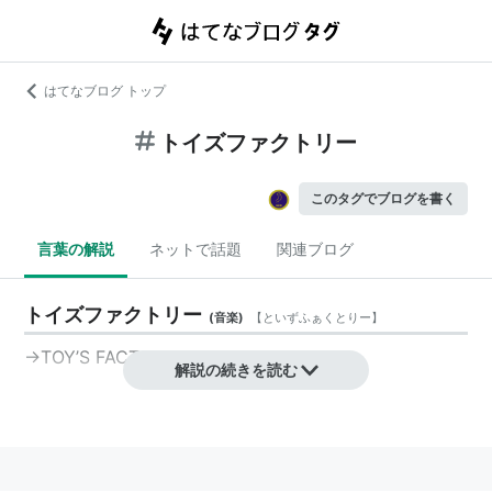
はてなブログ トップ
トイズファクトリー
このタグでブログを書く
言葉の解説
ネットで話題
関連ブログ
トイズファクトリー
(
音楽
)
【
といずふぁくとりー
】
→TOY’S FACTORY
解説の続きを読む