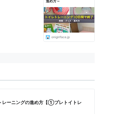
進め方～
onigiriface.jp
レトレーニングの進め方【①プレトイトレ