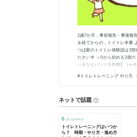
2歳7か月，事前報告・事後報
を経てからの，トイトレ本番 
つば家のトイトレ体験談は3部作
ださい☆ ＜0から始める2歳
いきなりパンツ大作戦】（←今
ングには色んなやり方がありま
#
トイレトレーニング やり方
なかなか覚悟が要ります(^▽^
に，時系列に沿って詳しく説…
ネットで話題
6
ブックマーク
トイレトレーニングはいつか
ら？ 時期・やり方・進め方