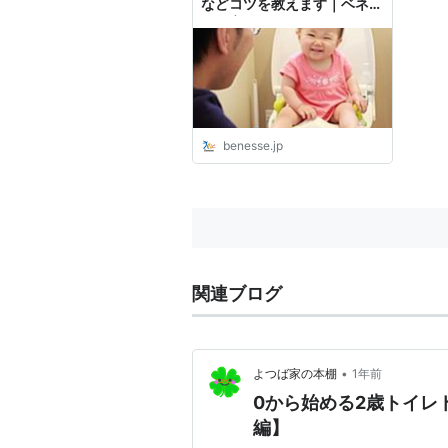
などコツを教えます｜ベネッ
セ教育情報サイト
benesse.jp
関連ブログ
•
よつば家の本棚
1年前
0から始める2歳トイ
編】