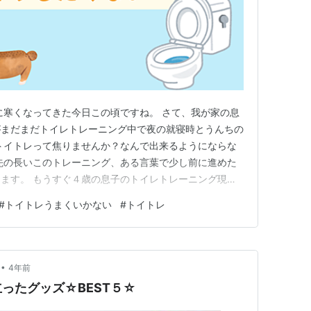
に寒くなってきた今日この頃ですね。 さて、我が家の息
がまだまだトイレトレーニング中で夜の就寝時とうんちの
トイトレって焦りませんか？なんで出来るようにならな
先の長いこのトレーニング、ある言葉で少し前に進めた
ます。 もうすぐ４歳の息子のトイレトレーニング現状
 リビングにおもらし失敗連続！…どうするべき？ おも
#
トイトレうまくいかない
#
トイトレ
かけ うんちだけ一生トイレで出来ないのでは？ いつか
４歳の息子のトイレ…
•
4年前
ったグッズ☆BEST５☆