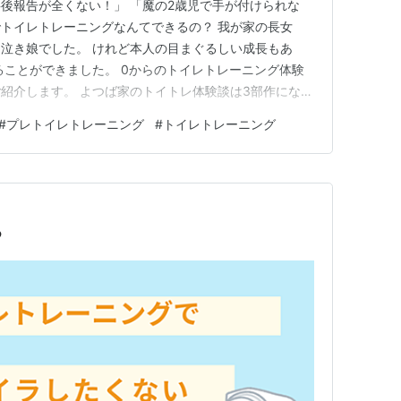
後報告が全くない！」 「魔の2歳児で手が付けられな
態でトイレトレーニングなんてできるの？ 我が家の長女
泣き娘でした。 けれど本人の目まぐるしい成長もあ
わることができました。 0からのトイレトレーニング体験
紹介します。 よつば家のトイトレ体験談は3部作になっ
ところからお読みください。 ＜0から始める2歳のトイレトレ
#
プレトイレトレーニング
#
トイレトレーニング
レ編】（←今ココ） ⇨【②いきなりパンツ大作戦】
 当ペー…
る