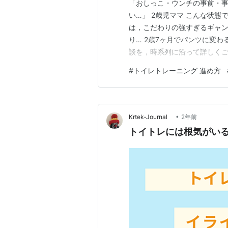
「おしっこ・ウンチの事前・事
い…」 2歳児ママ こんな状
は，こだわりの強すぎるギャン
り… 2歳7ヶ月でパンツに変
談を，時系列に沿って詳しくご
ています(*^-^*) 気になる
#
トイレトレーニング 進め方
ーニング＞ ⇨【①プレトイト
⇨【③うんちだけできない編】
•
Krtek‐Journal
2年前
トイトレには根気がい