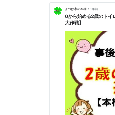
•
よつば家の本棚
1年前
0から始める2歳のト
大作戦】