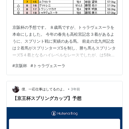
京阪杯の予想です。 ８歳馬ですが、トゥラヴェスーラを
本命にしました。 今年の春先も高松宮記念３着があるよ
うに、スプリント戦に実績のある馬。 前走の北九州記念
は２着馬がスプリンターズSを制し、勝ち馬もスプリンタ
ーズS４着となるハイレベルなレースでしたが、は58kg
の斤量に加え、直線で前が壁になり立ち上がってブレー
#
京阪杯
#
トゥラヴェスーラ
キをかける不利がありながら６着。まともなら上位に食
い込めていたのではないかと思います。 馬場内側が荒れ
てきた京都の状態は合いそうですし、マイルCS乗り替わ
•
りで勝った藤岡康太騎手の勢いにも期待したいと思いま
僕、一応仕事はしてるのよ。
3年前
す。 相手にトウシンマカオ。 昨年のこのレースの勝ち馬
【京王杯スプリングカップ】予想
ですが、その後不利があったり条…