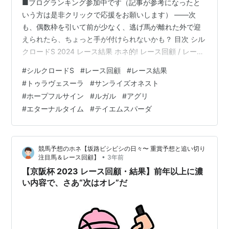
■ブログランキング参加中です（記事が参考になったと
いう方は是非クリックで応援をお願いします） ――次
も、偶数枠を引いて前が少なく、逃げ馬が離れた外で迎
えられたら、ちょっと手が付けられないかも？ 目次 シル
クロードS 2024 レース結果 ホネ的! レース回顧 / レース
分析 シルクロードS 2024 レース全体のふり返り シルク
#
シルクロードS
#
レース回顧
#
レース結果
ロードステークス 2024 各馬ふり返り 予想と結果 トゥラ
#
トゥラヴェスーラ
#
サンライズオネスト
ヴェスーラ サンライズオネスト ▲ホープフルサイン / ル
#
ホープフルサイン
#
ルガル
#
アグリ
ガル / アグリ / エターナルタイム / テイエムスパーダ
#
エターナルタイム
#
テイエムスパーダ
www.yosounohone.com シルクロードS 2024 レース結
果 着順 馬名 …
競馬予想のホネ【坂路ビシビシの日々〜 重賞予想と追い切り
•
注目馬＆レース回顧】
3年前
【京阪杯 2023 レース回顧・結果】前年以上に濃
い内容で、さあ“次はオレ”だ