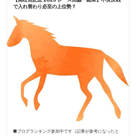
で入れ替わり必至の上位勢？
■ブログランキング参加中です（記事が参考になったと