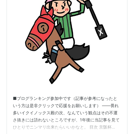
■ブログランキング参加中です（記事が参考になったと
いう方は是非クリックで応援をお願いします） ――畏れ
多いイクイノックス殿の次、なんていう観点はその不運
さ抜きには語れないところですが、1年後に当記事を見て
ひとりでニンマリ出来たらいいかなと。 目次 京阪杯