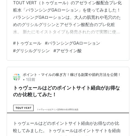
TOUT VERT（トゥヴェール）のアゼライン酸配合プレ化
粧水「バランシングGAローション」を使ってみました！
バランシングGAローションは、大人の肌荒れや毛穴のた
めのグリシルグリシンとアゼライン酸配合のプレ化粧
水。 新たにモイストタイプも発売されたので実際に使い
比べてみました！ バランシングGAローションの使い方や
#
トゥヴェール
#
バランシングGAローション
効果をレビューします！ ＞＞トゥヴェール公式ストア ト
#
グリシルグリシン
#
アゼライン酸
ゥヴェールのアゼライン酸化粧水「バランシングGAロー
ション」を口コミ バランシングGAローションの使い方
効果は？トゥヴェールのアゼライン酸化粧水を使ってみ
ポイント・マイルの稼ぎ方！稼げる副業や節約方法を公開！
た感想 1日中テカリにくい肌に 毛穴はややマシな状態に
•
1日前
まとめ トゥヴェ…
トゥヴェールはどのポイントサイト経由がお得な
のか比較してみた！
トゥヴェールはどのポイントサイト経由がお得なのか比
較してみました。 トゥヴェールはポイントサイトを経由