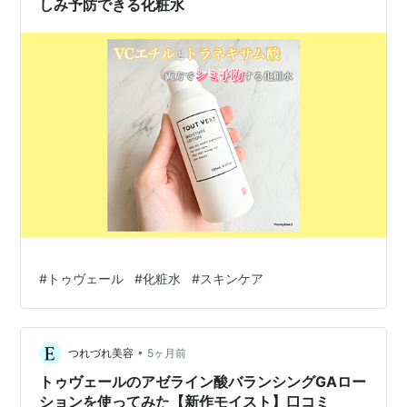
しみ予防できる化粧水
#
トゥヴェール
#
化粧水
#
スキンケア
•
つれづれ美容
5ヶ月前
トゥヴェールのアゼライン酸バランシングGAロー
ションを使ってみた【新作モイスト】口コミ