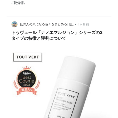
#
乾燥肌
／ナノエマルジョンプラス／ナノエマルジョンディープ
楽天で購入 今回注目したのは、ナノエマルジョン、ナノ
エマルジョンプラス、ナノエマルジョンディープの3種類
だ。どれも保湿力に定評があるらしいけれど、肌質や好
•
仮の人の気になる色々をまとめる日記
3ヶ月前
みの質感…
トゥヴェール「ナノエマルジョン」シリーズの3
タイプの特徴と評判について