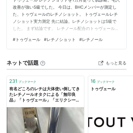
改善が強いS級でした。 今日は、BHCメンバーが測定し
た、トゥヴェールのレチノショット。 トゥヴェールレチ
ノショット実力測定 先に結論。レチノショットはS級で
した。 まず結論です。 レチノール配合のトゥヴェール
レチノショットは、S級でした。 水分量は少し上昇。 毛
#
トゥヴェール
#
レチノショット
#
レチノール
穴はかなり改善。 しわも全体として改善傾向。 特に強か
ったのは、毛穴です。 毛穴改善に手応えが出たS級コス
メでした。 トゥヴェールレチノショット S級コスメ ぷり
ネットで話題
もっと見る
っとしたハリ感。毛穴改善に手応え。 レチノショット
は、レチノール配合のクリームです。 口コミでは、 ぷり
っとしたハリ感…
231
16
ブックマーク
ブックマーク
有名どころのレチは大体使い倒してき
トゥヴェール
たレチノールオタクによる「無印良
品」「トゥヴェール」「エリクシー
ル」など忖度無しのレビューが参考に
なる