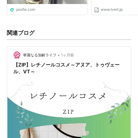
posfie.com
www.tvert.jp
関連ブログ
•
華麗なる加齢ライフ
1ヶ月前
【ZIP】レチノールコスメ～アヌア、トゥヴェー
ル、VT～