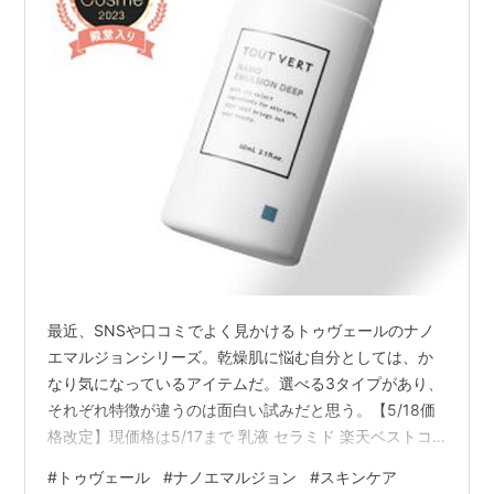
最近、SNSや口コミでよく見かけるトゥヴェールのナノ
エマルジョンシリーズ。乾燥肌に悩む自分としては、か
なり気になっているアイテムだ。選べる3タイプがあり、
それぞれ特徴が違うのは面白い試みだと思う。【5/18価
格改定】現価格は5/17まで 乳液 セラミド 楽天ベストコ
スメ2023 殿堂入り 高保湿 さらさら 学術誌掲載 60m 選
#
トゥヴェール
#
ナノエマルジョン
#
スキンケア
べる3タイプ トゥベール トゥヴェール ナノエマルジョン