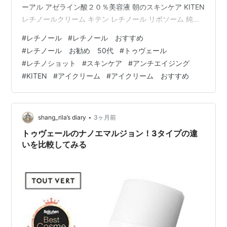
ーアル アゼライン酸２０％美容液 朝のスキンケア KITEN
レチノールクリーム キテン レチノール リポソーム 純粋
レチノール 0.1 シカ クリーム ナイアシンアミド セラミド
#
レチノール
#
レチノール おすすめ
アイクリーム ハリ ツヤ 高濃度 保湿 無添加 日本製 20g
#
レチノール お勧め 50代
#
トゥヴェール
部分使い推奨なのでアイクリームとして使っています。
#
レチノショット
#
スキンケア
#
アンチエイジング
指に残ったものを頬やおでこにしわに伸ばしたりはしま
#
KITEN
#
アイクリーム
#
アイクリーム おすすめ
す これがすごくよかった！すぐに感じたのが塗って次の
日の朝、瞼のたるみがすっきり！ めっち…
•
shang_rila’s diary
3ヶ月前
トゥヴェールのナノエマルジョン！3タイプの違
いを比較してみる