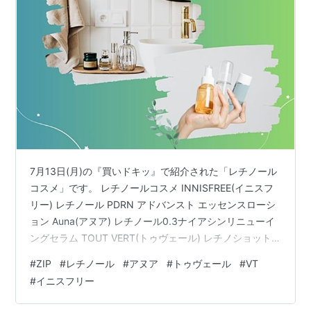
7月13日(月)の『買いドキッ』で紹介された「レチノール
コスメ」です。 レチノールコスメ INNISFREE(イニスフ
リー) レチノール PDRN アドバンスト エッセンスローシ
ョン Auna(アヌア) レチノール0.3ナイアシンリニューイ
ングセラム TOUT VERT(トゥヴェール) レチノショット
0.1 VT COSMETICS レチAリードルS 100 VT
#
ZIP
#
レチノール
#
アヌア
#
トゥヴェール
#
VT
COSMETICS レチナールペプチドデイリーマスク VT
#
イニスフリー
COSMETICS レチナールペプチドカプセルクリーム レチ
ノールコスメ INNISFREE(イニスフリー) レチノール