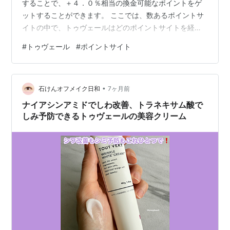
することで、＋４．０％相当の換金可能なポイントをゲ
ットすることができます。 ここでは、数あるポイントサ
イトの中で、トゥヴェールはどのポイントサイトを経由
したらお得なのか比較してみました。 トゥヴェールのポ
#
トゥヴェール
#
ポイントサイト
イントサイト別のポイント付与率を比較してみた。 ポイ
ントサイト名 ポイント還元率 当ブログ特典 楽天リーベ
イツ（Rebates） ― 600円相当のポイント ハピタス
•
（hapitas） ― 400円相当のポイント モッピー
石けんオフメイク日和
7ヶ月前
（moppy） ― 1,000円相当のポイント ポイントタウン
ナイアシンアミドでしわ改善、トラネキサム酸で
+4.0…
しみ予防できるトゥヴェールの美容クリーム