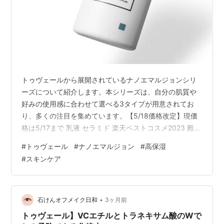
トゥヴェールから展開されているナノエマルジョンシリ
ーズについて紹介します。本シリーズは、自分の肌質や
好みの使用感に合わせて選べる3タイプが用意されてお
り、多くの注目を集めています。【5/18価格改定】現価
格は5/17まで 乳液 セラミド 楽天ベストコスメ2023 殿堂
入り 高保湿 さらさら 学術誌掲載 60m 選べる3タイプ ト
#
トゥヴェール
#
ナノエマルジョン
#
高保湿
ゥベール トゥヴェール ナノエマルジョン／ナノエマルジ
#
スキンケア
ョンプラス／ナノエマルジョンディープ 楽天で購入 今回
注目するアイテムは、通常のナノエマルジョン、ナノエ
マルジョンプラス、ナノエマルジョンディープの3種類で
す。これらは保湿力が高く、ナノ化された成分が角質層
•
石けんオフメイク日和
3ヶ月前
まで浸透し…
トゥヴェール】VCエチルとトラネキサム酸のWで