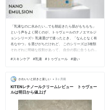
「乳液なのに水みたい…でも朝起きたら肌がもちもち」
という声をよく聞くのが、トゥヴェールのナノエマルジ
ョンシリーズ✨ 乳液選びで迷ったとき、「なんとなく有
名なやつ」を選びがちだけれど、 このシリーズは3種類
それぞれに明確な役割があって、 自分の肌に合うものを
選ぶかどうかで結果が大きく変わってくるんです。 今回
#
スキンケア
#
乳液
#
トゥヴェール
#
違い
はトゥヴェール ナノ エマルジョンの違いについて、実際
の成分データを確認しながらわかりやすく解説します ナ
ノエマルジョンとは何か？なぜインナードライに効く
•
の？ トゥヴェールのナノエマルジョンシリーズは、 「イ
かわいいと好きと楽しい
3ヶ月前
ンナードライ肌」に特化して開発された高濃度セラミド
KITENレチノールクリームレビュー トゥヴェー
配合の乳液です。 インナードライ…
ルは明日から値上げ