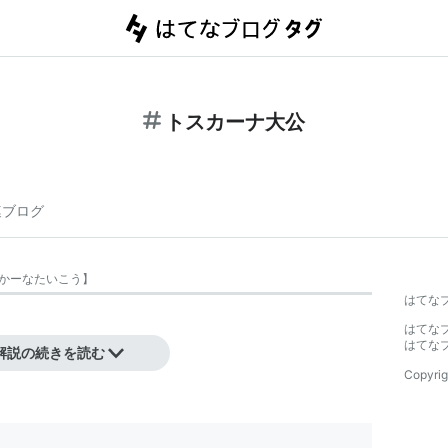
トスカーナ大公
連ブログ
かーなたいこう
】
はてな
はてな
国
の君主の称号。
はてな
解説の続きを読む
Copyrig