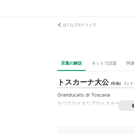
はてなブログ トップ
言葉の解説
ネットで話題
関
トスカーナ大公
(
社会
)
【
とす
Granducato di Toscana
かつてのイタリアの
トスカーナ大公