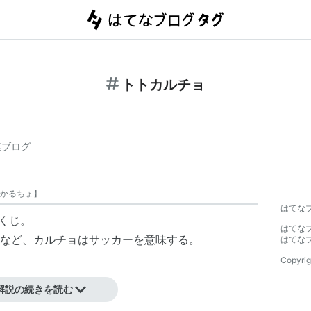
トトカルチョ
連ブログ
かるちょ
】
はてな
くじ
。
はてな
など、カルチョはサッカーを意味する。
はてな
Copyrig
についてもいう。
解説の続きを読む