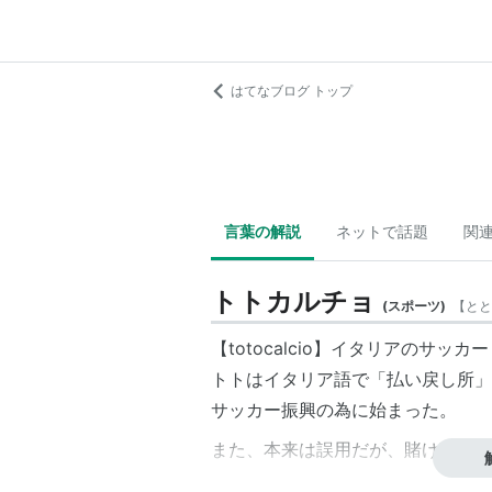
はてなブログ トップ
言葉の解説
ネットで話題
関
トトカルチョ
(
スポーツ
)
【
とと
【totocalcio】イタリアの
サッカー
トトはイタリア語で「払い戻し所」
サッカー振興の為に始まった。
また、本来は誤用だが、賭け事一般