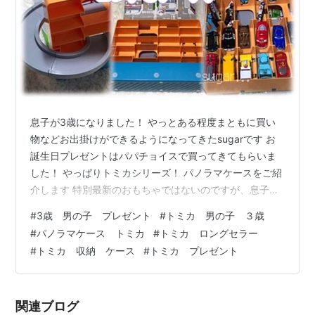
息子が3歳になりました！ やっとある程度まともに買い
物などお出掛けができるようになってきたsugarです お
誕生日プレゼントはパパチョイスで買ってきてもらいま
した！ やっぱりトミカシリーズ！ パノラマケースをご紹
介します 特別最新のおもちゃではないのですが、息子の
リアクションは良かったです リンク パノラマケース仕様
#
3歳 男の子 プレゼント
#
トミカ 男の子 ３歳
付属品 シール貼り 本体倒して作業 シールの向き 組み立
#
パノラマケース トミカ
#
トミカ ロングセラー
て 収納ケース 最後に パノラマケース仕様 ケース外側の
#
トミカ 収納 ケース
#
トミカ プレゼント
素材は紙というかなんというか、本の台紙でありそうな
これは雑に扱ったらすぐ折り目が付いてしまいそうな素
材です 箱の開け閉めがマジックテープになっています 収
関連ブログ
納ケース側と…