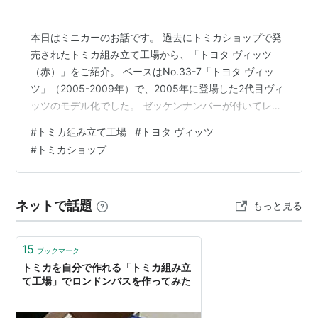
本日はミニカーのお話です。 過去にトミカショップで発
売されたトミカ組み立て工場から、「トヨタ ヴィッツ
（赤）」をご紹介。 ベースはNo.33-7「トヨタ ヴィッ
ツ」（2005-2009年）で、2005年に登場した2代目ヴィ
ッツのモデル化でした。 ゼッケンナンバーが付いてレー
シーな仕上がりになってる1台ですね。 1999年にデビュ
#
トミカ組み立て工場
#
トヨタ ヴィッツ
ーした初代から2019年に販売が終了した3代目まで、そ
#
トミカショップ
の丸っこいフォルムで女性にも人気の車種で、ネッツト
ヨタの看板車種としてヒットしました。 リアハッチ開閉
ギミックも付いてる良モデル。 海外ではヤリスの名前で
ネットで話題
もっと見る
販売されてて、2020年の4代目からは国内販売車もヤリ
スに統一…
15
ブックマーク
トミカを自分で作れる「トミカ組み立
て工場」でロンドンバスを作ってみた