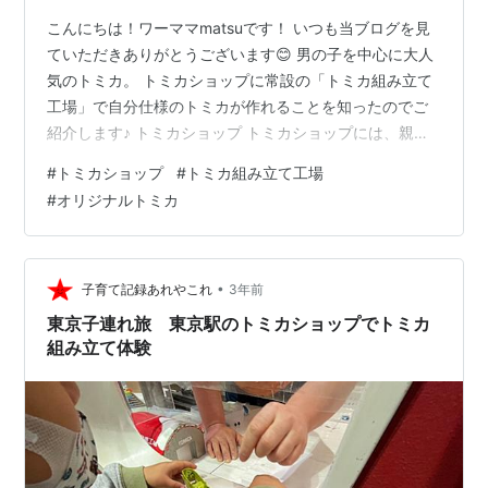
こんにちは！ワーママmatsuです！ いつも当ブログを見
ていただきありがとうございます😊 男の子を中心に大人
気のトミカ。 トミカショップに常設の「トミカ組み立て
工場」で自分仕様のトミカが作れることを知ったのでご
紹介します♪ トミカショップ トミカショップには、親子
で遊べるミニカーをはじめ、ウェア、文具、お菓子など
#
トミカショップ
#
トミカ組み立て工場
魅力溢れるアイテムがぎっしり！お好きなパーツを選ん
#
オリジナルトミカ
で、自分仕様のトミカが作れる'トミカ組立工場'も大人
気。その他にも、毎月変わる楽しいミニイベントを開催
しています。 トミカはおもちゃ屋さんとかいろんなとこ
ろで買えるけど トミカショップって全国に3店舗（東京
•
子育て記録あれやこれ
3年前
店、東京ソラマチ店、大阪店）し…
東京子連れ旅 東京駅のトミカショップでトミカ
組み立て体験