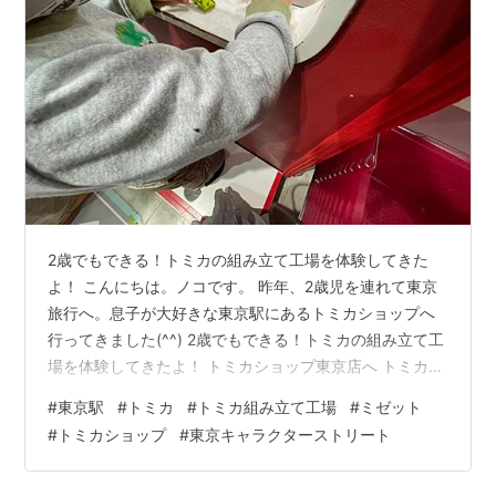
2歳でもできる！トミカの組み立て工場を体験してきた
よ！ こんにちは。ノコです。 昨年、2歳児を連れて東京
旅行へ。息子が大好きな東京駅にあるトミカショップへ
行ってきました(^^) 2歳でもできる！トミカの組み立て工
場を体験してきたよ！ トミカショップ東京店へ トミカ組
み立て工場をやってみたよ！ ミニゲーム・カードでパネ
#
東京駅
#
トミカ
#
トミカ組み立て工場
#
ミゼット
ルマッチゲーム トミカ＆トミカ商品がいっぱい！ トミカ
#
トミカショップ
#
東京キャラクターストリート
ショップ 東京店 へのアクセス トミカショップ東京店へ
東京駅の東京一番街・東京キャラクターストリートにあ