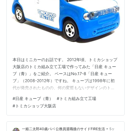
本日はミニカーのお話です。 2012年頃、トミカショップ
大阪店のトミカ組み立て工場で作ってみた「日産 キュー
ブ（青）」をご紹介。 ベースはNo.17-8「日産 キュー
ブ」（2008-2012年）ですね。 キューブは1998年に初
代が発売されたものの、何の変哲もないデザインのトー
ルワゴンでトミカ化もされませんでした。 2002年には2
#
日産 キューブ（青）
#
トミカ組み立て工場
代目キューブに移行、左右非対称という画期的なリアデ
#
トミカショップ大阪店
ザインを採用してヒットしました。 トミカでは引き続き
左右非対称リアデザインを採用した3代目キューブをモデ
ルにしています。 NISSANのエンブレムやCubeの車名ロ
•
一姫二太郎40歳パパ 公務員退職後のサイドFIRE生活
5ヶ
ゴもバッチリ。 トミカのオリジナルカラーですが、実