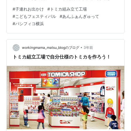
す。この時点でパウ・パト整理券配布終了の報。 09:00
#
子連れお出かけ
#
トミカ組み立て工場
入場・初動 夫：トミカ整理券確保（10時～11時枠） 妻：
#
こどもフェスティバル
#
あんふぁんぎゅって
アイカツゾーン直行、ピカチュウ撮影券確保、SKATERブ
#
パシフィコ横浜
ース＆ランドセルコーナでガラガラくじ。 09:20 個別体
験（前半） 娘：「みてね」ビーズ作成体験息子：アンパ
ンマンレゴ、ノラネコぐんだ…
•
workingmama_matsu_blogのブログ
3年前
トミカ組立工場で自分仕様のトミカを作ろう！