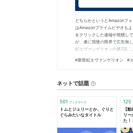
どちらかというとAmazonフ
はAmazonプライムビデオも
をクリックした途端や視聴し
が、遂に我慢の限界で広告無し
紀エヴァンゲリオンの第7話「人
の予算が下りた(趣旨)」のセ
#
新世紀エヴァンゲリオン
#
広告無しのストレスフリーで楽
どう見てもイワトビペンギンの
ネットで話題
501
125
ブックマーク
トムとジェリーとか、ぐりと
【動
ぐらみたいなタイトル
リー
た！ |
5ch