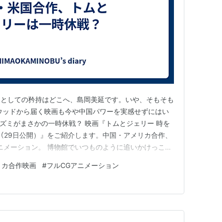
家としての矜持はどこへ、島岡美延です。いや、そもそも
ウッドから届く映画も今や中国パワーを実感せずにはい
ズミがまさかの一時休戦？ 映画『トムとジェリー 時を
）（29日公開）』をご紹介します。中国・アメリカ合作、
ニメーション。 博物館でいつものように追いかけっこを
ー。そのさなか、古代の秘宝〈星の羅針盤〉をうっかり作
リカ合作映画
#
フルCGアニメーション
世界へタイムスリップ。たどり着いたのは、不死鳥仙人と
黄金の都。しかし…