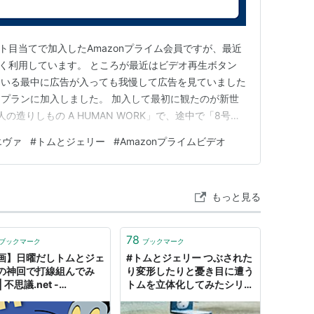
ォト目当てで加入したAmazonプライム会員ですが、最近
よく利用しています。 ところが最近はビデオ再生ボタン
ている最中に広告が入っても我慢して広告を見ていました
プランに加入しました。 加入して最初に観たのが新世
の造りしもの A HUMAN WORK」で、途中で「8号機
リフにへぇ～と思いながらもその難解なストーリー展開を
エヴァ
#
トムとジェリー
#
Amazonプライムビデオ
しみました。 それからミサトさんの部屋のペンギンは
仲…
もっと見る
78
ブックマーク
ブックマーク
画】日曜だしトムとジェ
#トムとジェリー つぶされた
の神回で打線組んでみ
り変形したりと憂き目に遭う
 不思議.net -
トムを立体化してみたシリー
(2ch)まとめサイト
ズが「シュール」「細かい」
と皆さんの心を掴む -