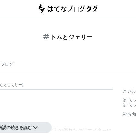
トムとジェリー
連ブログ
むとじぇりー
】
はてな
はてな
はてな
Copyrig
解説の続きを読む
アム・ハンナ」という２人の優れたクリエイターに