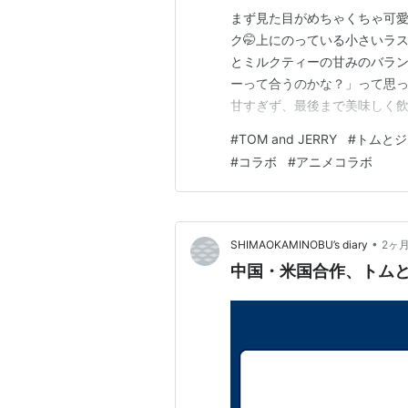
まず見た目がめちゃくちゃ可
ク🤭上にのっている小さいラ
とミルクティーの甘みのバラ
ーって合うのかな？」って思
甘すぎず、最後まで美味しく飲
クする TOM & JERRY and all re
#
TOM and JERRY
#
トムとジ
Entertainment Co. (s26)Copyr
#
コラボ
#
アニメコラボ
•
SHIMAOKAMINOBU’s diary
2ヶ
中国・米国合作、トム