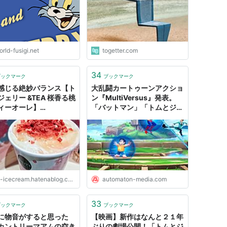
Togetter
rld-fusigi.net
togetter.com
34
ブックマーク
ブックマーク
感じる絶妙バランス【ト
大乱闘カートゥーンアクショ
ジェリー &TEA 桜香る桃
ン『MultiVersus』発表。
ィーオーレ】
「バットマン」「トムとジェ
LLY'S COFFEE - ツレ
リー」などのキャラがまさか
食ナルモノ
の共演 - AUTOMATON
-icecream.hatenablog.com
automaton-media.com
33
ブックマーク
ブックマーク
に物音がすると思った
【映画】新作はなんと２１年
カントリーマアムの空き
ぶりの劇場公開！「トムとジ