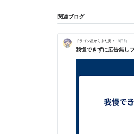
より1937年に初めて制作されたア
関連ブログ
ストーリーとか
誰もが知っているネコとネズミの人
色のネコ「トム」と体は小さいけれ
•
ドラゴン星から来た男
19日前
り、バトルを繰り返す。
我慢できずに広告無し
その他
現在も放送中のアメリカのブラック
は、作品内アニメとして「トムとジ
登場する。