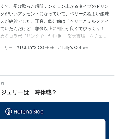
愛くて、受け取った瞬間テンション上がるタイプのドリン
スクがいいアクセントになっていて、ベリーの程よい酸味
ンスが絶妙でした。正直、飲む前は「ベリーとミルクティ
っていたんだけど、想像以上に相性が良くてびっくり！
めるコラボドリンクでした◎ ▶ 「楽天市場」をチェッ
lated characters and elements©&™Turner
ェリー
#
TULLY'S COFFEE
#
Tully’s Coffee
ight © Tull…
月前
とジェリーは一時休戦？