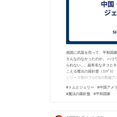
他国に武器を売って、平和国
そんなのなかったのか。 ハリ
られない…、超有名なネコとネ
こえる魔法の羅針盤（ｺﾝﾊﾟｽ
シリーズ初のフルCGの長編ア
繰り広げていたトムとジェリ
#
トムとジェリー
#
中国アメ
動させ、二人は数千年前の異
#
魔法の羅針盤
#
平和国家
ユニークな守護獣たちが暮らす