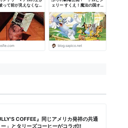
被って前が見えなくなっ
ェリー すくえ！魔法の国オ
ズミが右往左往していた
ズ」を観てきました。 - みん
トムとジェリーか？」
なたのしくすごせたら
osfie.com
blog.sapico.net
x TULLY'S COFFEE』同じアメリカ発祥の共通
ー」とタリーズコーヒーがコラボ‼︎