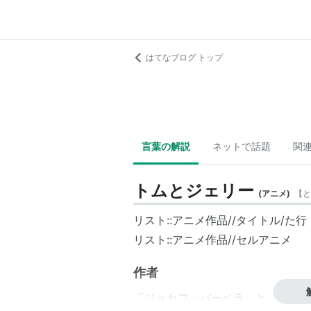
はてなブログ トップ
言葉の解説
ネットで話題
関
トムとジェリー
(
アニメ
)
【
と
リスト::アニメ作品//タイトル/た行
リスト::アニメ作品//セルアニメ
作者
「ジョセフ・バーベラ」と「ウィリ