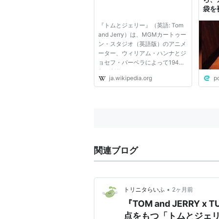
袋を
たネ
『トムとジェリー』（英語: Tom
→「
and Jerry）は、MGMカートゥー
ン・スタジオ（英語版）のアニメ
ーター、ウィリアム・ハンナとジ
ョセフ・バーベラによって1940
年に創作された、アメリカのアニ
ja.wikipedia.org
p
メーションシリーズである。 ネ
コのトムとネズミのジェリーが巻
き起こすドタバタ劇を描いたカー
トゥーン、ギャグアニメである。
映...
関連ブログ
•
トリニタらいふ
2ヶ月前
『TOM and JERRY 
点をもつ「トムとジェリ