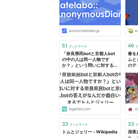
anond.hatelabo.jp
wo
51
46
ブックマーク
「奈良県民botと京都人bot
春を
の中の人は同一人物です
ムと
か？」という問いに対する奈
のテ
良県民botと京都人botの答
@TU
えがなんだか面白い…まるで
ヅレ
トムとジェリー
togetter.com
ot
33
33
ブックマーク
トムとジェリー - Wikipedia
深夜
ら、