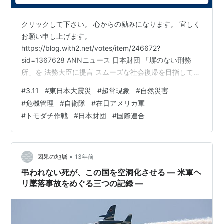
クリックして下さい。 心からの励みになります。 宜しく
お願い申し上げます。
https://blog.with2.net/votes/item/246672?
sid=1367628 ANNニュース 日本財団 「塀のない刑務
所」を 法務大臣に提言 スムーズな社会復帰を目指して
整備を求める news.tv-asahi.co.jp サンケイスポーツ電子
#
3.11
#
東日本大震災
#
超常現象
#
自然災害
版 日本サッカー協会(JFA) 日本財団と子供支援事業で 連
#
危機管理
#
自衛隊
#
在日アメリカ軍
携協定を締結 www.sanspo.com ウィキペディア・日本財
#
トモダチ作戦
#
日本財団
#
国際連合
団
https://ja.wikipedia.org/wiki/%E6%97%A5%E6%9C%AC
%E8%B2%A1%E5…
•
因果の地層
13年前
弔われない死が、この国を空洞化させる ― 米軍ヘ
リ墜落事故をめぐる三つの記録 ―