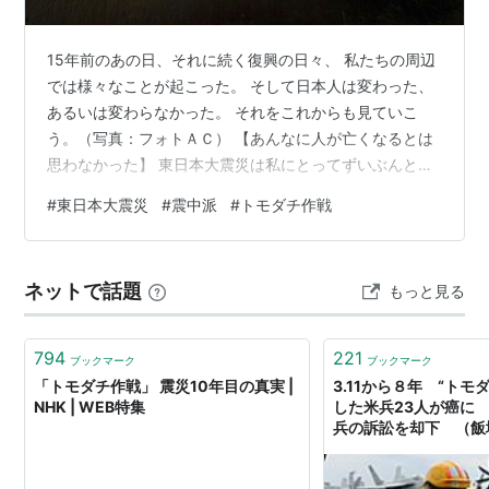
15年前のあの日、それに続く復興の日々、 私たちの周辺
では様々なことが起こった。 そして日本人は変わった、
あるいは変わらなかった。 それをこれからも見ていこ
う。（写真：フォトＡＣ） 【あんなに人が亡くなるとは
思わなかった】 東日本大震災は私にとってずいぶんと予
想やアテの外れた災害でした。 例えば３月11日の午後５
#
東日本大震災
#
震中派
#
トモダチ作戦
時半ごろ、私は市内の大学病院の集中治療室廊下にいま
した。むかし関わりのあった子どもが意識不明で低体温
治療を受けており、その家族を励ますのが目的でした。
ネットで話題
もっと見る
大きな地震があって大津波が発生したことは知っていま
したが、阪神・淡路大震災から16年、公共の建築物のほ
とんどは耐震工事を終えており、津…
794
221
ブックマーク
ブックマーク
「トモダチ作戦」 震災10年目の真実 |
3.11から８年 “トモ
NHK | WEB特集
した米兵23人が癌に
兵の訴訟を却下 （飯塚
キスパート - Yahoo