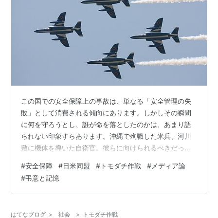
この国での安全保障上の事故は、単なる「安全管理の失
敗」として消費される傾向にあります。しかしその瞬間
に何を守ろうとし、誰が命を落としたのかは、あまり語
られない印象すらあります。沖縄で殉職した米兵、河川
敷に機体を導いた自衛官。彼らに向けられるべきだった
弔意は、なぜ日本では沈黙したのでしょうか？三つの出
#
安全保障
#
日米同盟
#
トモダチ作戦
#
メディア論
来事を通して、この国が “誰の死を語らなくなったのか”
#
弔意と記憶
を問い直します。 目次 ● 弔意が消えた空間 ーー 米軍ヘ
リ墜落報道に感じた違和感 ● 人間を矮小化してはならな
い ーー ある自衛官の死と校長の言葉 ● それでも人は弔
はてなブログ
>
社会
>
トモダチ作戦
う ーー 沈黙のメディアと、声を上げた人々 ● 弔意が消