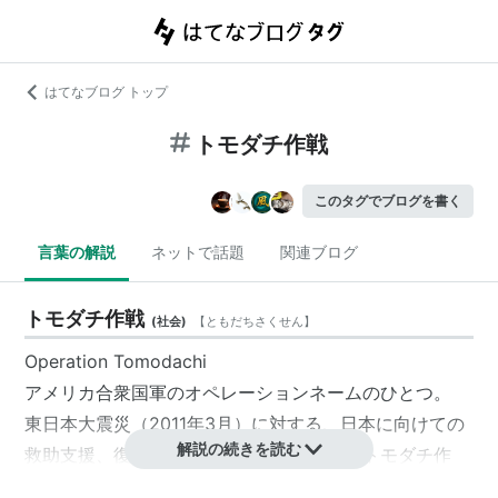
はてなブログ トップ
トモダチ作戦
このタグでブログを書く
言葉の解説
ネットで話題
関連ブログ
トモダチ作戦
(
社会
)
【
ともだちさくせん
】
Operation Tomodachi
アメリカ合衆国軍のオペレーションネームのひとつ。
東日本大震災（2011年3月）に対する、日本に向けての
解説の続きを読む
救助支援、復興支援を行う作戦のこと。「トモダチ作
戦」としての活動は、2011年4月30日に一旦終了してい