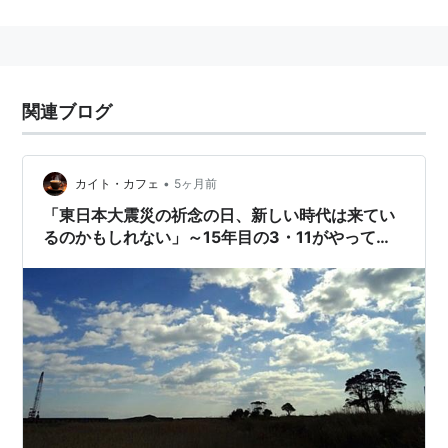
る。
規模
艦船22隻
関連ブログ
航空機132機
人員15,007人
•
カイト・カフェ
5ヶ月前
「東日本大震災の祈念の日、新しい時代は来てい
るのかもしれない」～15年目の3・11がやってき
た③
主な活動
海上の捜索・救難活動
救援物資の提供・輸送
ヘリコプターの給油活動
原子炉の専門家を派遣