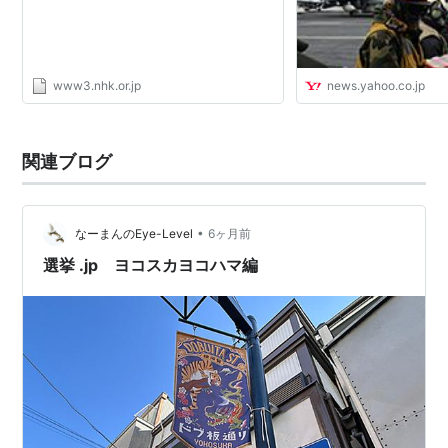
www3.nhk.or.jp
news.yahoo.co.jp
関連ブログ
•
なーまんのEye-Level
6ヶ月前
選挙 .jp ヨコスカヨコハマ編