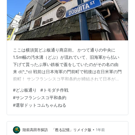
ここは横須賀どぶ板通り商店街。 かつて通りの中央に
1.5m幅の汚水溝（どぶ）が流れていて、旧海軍から払い
下げて貰ったぶ厚い鉄板で蓋をしていたのがその名の由
来 d(^_^o) 戦前は日本海軍の門前町で戦後は在日米軍の門
前町！ サンフランシスコ平和条約が締結されて日本が独
立するまで、在日米軍は“ 進駐軍 ”と呼ばれていたそうで
#
どぶ板通り
#
トモダチ作戦
す。 ところで・・・今日は何しに横須賀へ？ “ トモダチ
#
サンフランシスコ平和条約
ジャズ ”を聴きに来たわけではありません ( ◠‿◠ ) na-
#
選挙ドットコムちゃんねる
mannoeyelevel.hatenablog.com ヨコスカ海軍カレーを
食べに来ました (^｡^)v でもこのカレー屋さん、ちょっと
他とは違う様です …
•
陸前高田市探訪 「甦る記憶」リメイク版
1年前