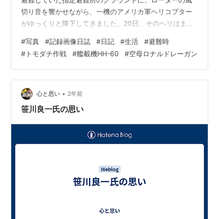
切り音を響かせながら、一機のアメリカ軍ヘリコプター
がゆっくりと降下してきました。20日、そのヘリはまる
で様子を伺うかのように短時間の着陸を行い、ほどなく
#
写真
#
記録画像日誌
#
日記
#
生活
#
避難時
して再び飛び立っていきました。その様子からは、何か
#
トモダチ作戦
#
艦載機HH-60
#
空母ロナルドレーガン
の打ち合わせや事前確認のような印象を受けました。 翌
21日、再びアメリカ軍のヘリコプターが降り立ちまし
た。今度は機内に食料品や衣類、毛布等の支援物資がど
っさりと積み込まれており、避難していた人々が一列に
•
心と思い
2年前
並び、バケツリレー方式で荷物を倉庫へ…
笹川良一氏の思い