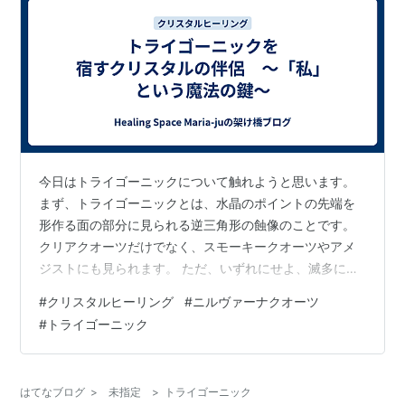
今日はトライゴーニックについて触れようと思います。
まず、トライゴーニックとは、水晶のポイントの先端を
形作る面の部分に見られる逆三角形の蝕像のことです。
クリアクオーツだけでなく、スモーキークオーツやアメ
ジストにも見られます。 ただ、いずれにせよ、滅多に表
れない特徴であることには変わりありません。 そして、
#
クリスタルヒーリング
#
ニルヴァーナクオーツ
マリアージュヒーリングチームのニルヴァーナクオーツ
#
トライゴーニック
は、アイスクリスタルとも呼ばれるヒマラヤ産の水晶で
す。この水晶で特徴的なことは、一つの面に無数のトラ
イゴーニックが見られることです。我がニルヴァーナさ
はてなブログ
>
未指定
>
トライゴーニック
んは三面に重なり合った無数のトライゴーニックがあり