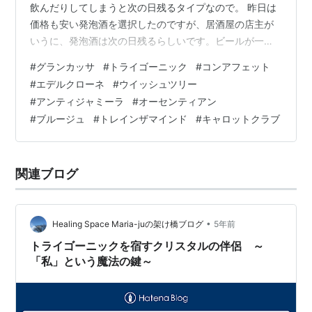
飲んだりしてしまうと次の日残るタイプなので。 昨日は
価格も安い発泡酒を選択したのですが、居酒屋の店主が
いうに、発泡酒は次の日残るらしいです。ビールが一番
残らないらしいです。 居酒屋のビールとして出すなら一
#
グランカッサ
#
トライゴーニック
#
コンアフェット
杯６００円を切ると赤字らしいです。 なので、飲み放題
#
エデルクローネ
#
ウイッシュツリー
でビールというのはほぼ間違いなく発泡酒だったり、リ
#
アンティジャミーラ
#
オーセンティアン
キュールを足したりされているとの裏話を聞きました。
#
ブルージュ
#
トレインザマインド
#
キャロットクラブ
ただ、ビール一杯６００円も出していられないので、混
ぜ物をしてるといっても１時間１０００円の飲み放題が
良い時もあるんですよね。 いつも良質なもの…
関連ブログ
•
Healing Space Maria-juの架け橋ブログ
5年前
トライゴーニックを宿すクリスタルの伴侶 ～
「私」という魔法の鍵～