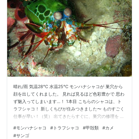
晴れ/雨 気温28℃ 水温25℃ モンハナシャコが 巣穴から
顔を出してくれました。 見れば見るほど色彩豊かで 思わ
ず魅入ってしまいます…！ 1本目 こちらのシャコは、ト
ラフシャコ！ 新しくちびが住みつきました〜 ものすごく
仕事が早い！（笑） 出てきたらすぐに、巣穴の修理を 見
せてくれました。 ミツボシクロスズメダイが ホンソメワ
#
モンハナシャコ
#
トラフシャコ
#
甲殻類
#
カメ
ケベラにクリーニングされていました。 体を縦にして、
#
サンゴ
気持ちよさそう〜 ツユベラが 口でガレをどかして 食べ