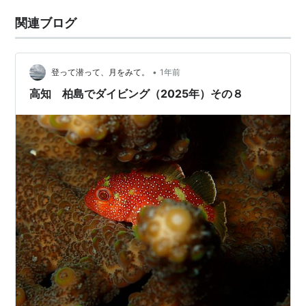
関連ブログ
•
登って潜って、月をみて。
1年前
高知 柏島でダイビング（2025年）その８