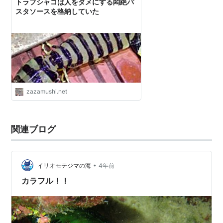
トラフシャコは人をダメにする悶絶パ
スタソースを格納していた
zazamushi.net
関連ブログ
•
イリオモテジマの海
4年前
カラフル！！