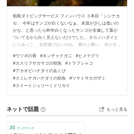
柏島ダイビングサービス フィンハウス ３本目「シシナカ
セ」 今年はサンゴが白くないなぁ、水温が少しは低いの
かな、と思ったら昨年白くなったサンゴが全滅して藻が
ついてるから白く見えないだけでした… タカノハダイと
にらめっこ。 全然逃げないのね。 唇がぶ厚い。 目がき
れい。 唇の上のハート型っぽい突起はなんだろう？ 目の
#
ウツボの骨
#
キンチャクガニ
#
ヒメテグリ
間にもラインが入ってたの、今まで気づかなかったな
#
カスリフサカサゴの幼魚
#
トラフシャコ
ぁ。 などなど、30秒以上じっくり観察。 エイも逃げな
#
アカオビハナダイのあくび
い。 なんで？ 人だと思われてない？ アオサハギの幼
#
スミレナガハナダイの幼魚
#
ツヤトサカガザミ
魚。 かわいくて好き。 ゼブラガニは、このラッパウニに
#
スイートジェリーミドリガイ
いることが多いです。 ガンガゼの中から青い光が見えま
した。 なんかかっこいい…
ネットで話題
もっと見る
30
ブックマーク