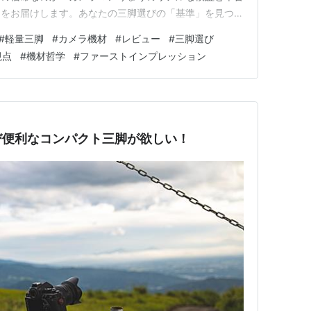
ンをお届けします。あなたの三脚選びの「基準」を見つけ
&F CONCEPT 軽量コンパクト三脚をAmazonでチェ
#
軽量三脚
#
カメラ機材
#
レビュー
#
三脚選び
わかること: K&F CONCEPTトラベル三脚の…
視点
#
機材哲学
#
ファーストインプレッション
び便利なコンパクト三脚が欲しい！