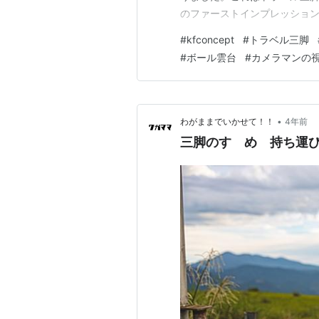
のファーストインプレッショ
るヒントがここにあります。 【K
#
kfconcept
#
トラベル三脚
ックする】 リンク ✅ この記事で
#
ボール雲台
#
カメラマンの
•
わがままでいかせて！！
4年前
三脚のすゝめ 持ち運