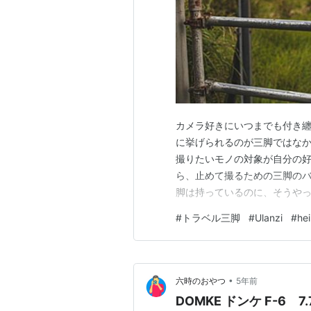
カメラ好きにいつまでも付き纏
に挙げられるのが三脚ではなか
撮りたいモノの対象が自分の
ら、止めて撮るための三脚のバ
脚は持っているのに、そうや
しまった理由と、目星を付けた
#
トラベル三脚
#
Ulanzi
#
hei
回はこの言い切り呟き口調で書
LEOFOTO LS-324C+LH-40 S
•
六時のおやつ
5年前
DOMKE ドン