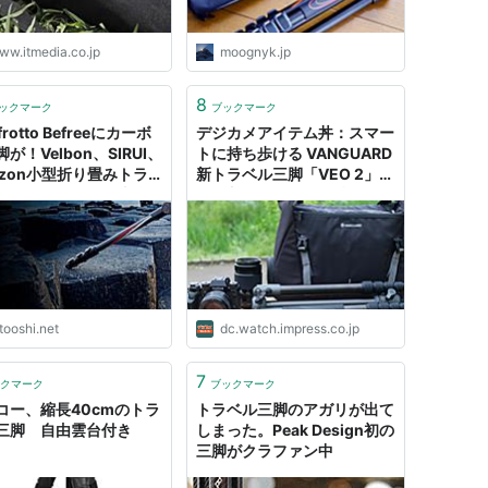
ww.itmedia.co.jp
moognyk.jp
8
ックマーク
ブックマーク
frotto Befreeにカーボ
デジカメアイテム丼：スマー
が！Velbon、SIRUI、
トに持ち歩ける VANGUARD
azon小型折り畳みトラ
新トラベル三脚「VEO 2」
三脚のスペックを比較す
三脚収納スペースを持つバッ
| かめらとブログ。
グ「VEO DISCOVER 38」と
組み合わせてみた
tooshi.net
dc.watch.impress.co.jp
7
クマーク
ブックマーク
コー、縮長40cmのトラ
トラベル三脚のアガリが出て
三脚 自由雲台付き
しまった。Peak Design初の
三脚がクラファン中