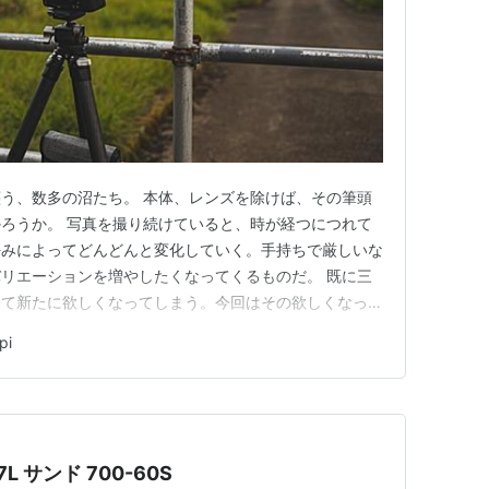
う、数多の沼たち。 本体、レンズを除けば、その筆頭
ろうか。 写真を撮り続けていると、時が経つにつれて
好みによってどんどんと変化していく。手持ちで厳しいな
リエーションを増やしたくなってくるものだ。 既に三
って新たに欲しくなってしまう。今回はその欲しくなって
商品について話していこうと思う。 ※何を思ったか、今
pi
きすすめたいと思う。 目次 ひとまず現在愛用中の三脚
I…
ケ F-6 7.7L サンド 700-60S