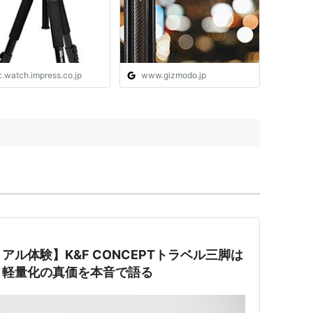
c.watch.impress.co.jp
www.gizmodo.jp
ル体験】K&F CONCEPTトラベル三脚は
？軽量化の真価を本音で語る