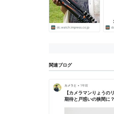
をすっぽり収納できるカメラ
バッグも
dc.watch.impress.co.jp
d
関連ブログ
•
カメラと
1年前
【カメラマンりょうのリア
期待と戸惑いの狭間に