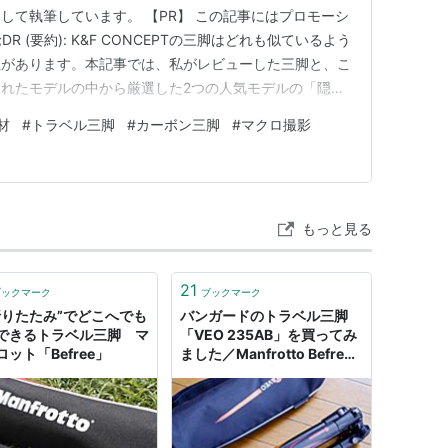
して執筆しています。 【PR】 この記事にはプロモーシ
DR (要約): K&F CONCEPTの三脚はどれも似ているよう
性があります。本記事では、私がレビューした三脚と、こ
れたモデルの中から厳選した2つの人気モデルの「隠れ
の撮影スタイルにぴったりの一本を見つけるためのヒント
材
#
トラベル三脚
#
カーボン三脚
#
マクロ撮影
CEPT 人気三脚をAmazonでチェックする】 リン…
もっと見る
21
ブックマーク
ブックマーク
折りたたみ”でどこへでも
バンガードのトラベル三脚
できるトラベル三脚 マ
「VEO 235AB」を買ってみ
ット「Befree」
ました／Manfrotto Befree
とのスペック比較など - I
AM A DOG