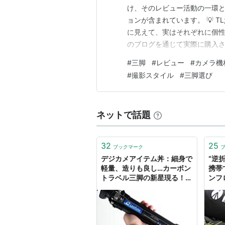
け、そのレビュー活動の一環と
ョンが含まれています。 💡 TL;
に見えて、実はそれぞれに個
のブログを通じて実際に購入さ
た違い」を徹底解説。あなた
#
三脚
#
レビュー
#
カメラ機
をお届けします。 【K&F CON
#
撮影スタイル
#
三脚選び
ネットで話題
32
25
ブックマーク
デジカメアイテム丼：細身で
“逆
軽量、造りも良し…カーボン
携帯
トラベル三脚の新星現る！
ンフロ
Leofoto（レオフォト）LS-
225Cを持って撮影に出かけ
てみた