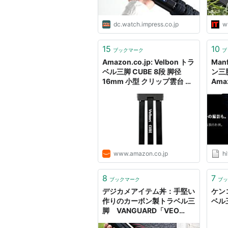
dc.watch.impress.co.jp
w
15
10
ブックマーク
ブ
Amazon.co.jp: Velbon トラ
Man
ベル三脚 CUBE 8段 脚径
ン三脚
16mm 小型 クリップ雲台 ア
Am
ルミ脚 306500: カメラ
ベル
る 
www.amazon.co.jp
hi
8
7
ブックマーク
ブッ
デジカメアイテム丼：手堅い
ケン
作りのカーボン製トラベル三
ベル
脚 VANGUARD「VEO
265CB」 購入すると三脚