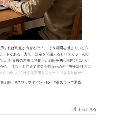
用すれば利益が出せるの？」 そう疑問を感じている方
リットがある一方で、設定を間違えるとロスカットのリ
では、せま得の運用に特化した戦略を初心者向けにわか
例から、リスクを抑えて収益を狙うための「安全設計のコ
めば、迷いなくせま得運用をスタートできる自信がつき
 トラリピせま得の仕組みと通常トラリピとの違い せま得
運用戦略
#
スワップポイントFX
#
高スワップ通貨
収益イメージ 高スワップ通貨を活かす設定方法と通貨
しにくい「安全設定」と…
もっと見る