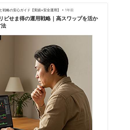
•
と戦略の安心ガイド【実績×安全運用】
1年前
ラリピせま得の運用戦略｜高スワップを活か
方法