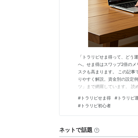
「トラリピせま得って、どう運
へ。せま得はスワップ2倍のメ
スクも高まります。 この記事
りやすく解説。資金別の設定
ツ」まで網羅しています。 読
ます。 この記事でわかること
#
トラリピせま得
#
トラリピ
を活用した資金別の運用戦略と
#
トラリピ初心者
ペアの選び方 初心者でも失敗
ネットで話題