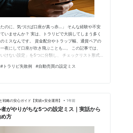
たのに、気づけば口座が真っ赤…」 そんな経験や不安
ていませんか？ 実は、トラリピで大損してしまう多く
のミスなんです。 資金配分やトラップ幅、通貨ペアの
一夜にして口座が吹き飛ぶことも…。 この記事では、
いけない設定」を5つに分類し、 チェックリスト形式で
く解説します。 🔎 この記事でわかること トラリピ初
#
トラリピ失敗例
#
自動売買の設定ミス
」の具体例 資金管理・トラップ幅・通貨ペア選定など5
を見直すためのチェ…
•
と戦略の安心ガイド【実績×安全運用】
1年前
心者がやりがちな5つの設定ミス｜実話から
始め方