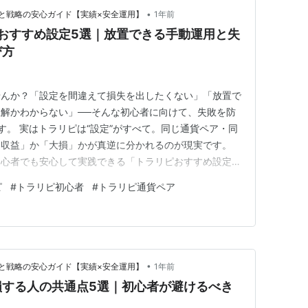
•
と戦略の安心ガイド【実績×安全運用】
1年前
ピおすすめ設定5選｜放置できる手動運用と失
び方
せんか？「設定を間違えて損失を出したくない」「放置で
解かわからない」──そんな初心者に向けて、失敗を防
す。 実はトラリピは“設定”がすべて。同じ通貨ペア・同
定収益」か「大損」かが真逆に分かれるのが現実です。
心者でも安心して実践できる「トラリピおすすめ設定5
。 通貨ペアの選び方・レンジの考え方・資金別の戦略
ピ
#
トラリピ初心者
#
トラリピ通貨ペア
トをステップで解説します。 さらに、2025年の相場環
」と「手数料を抑え…
•
と戦略の安心ガイド【実績×安全運用】
1年前
損する人の共通点5選｜初心者が避けるべき