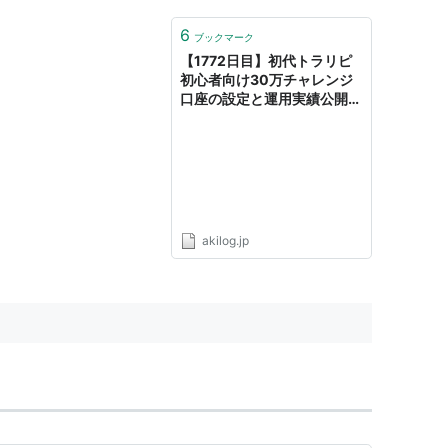
6
ブックマーク
【1772日目】初代トラリピ
初心者向け30万チャレンジ
口座の設定と運用実績公開！
｜akilog
akilog.jp