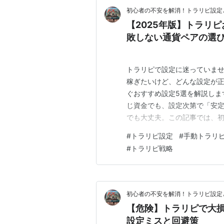
初心者の不安を解消！トラリピ設定
【2025年版】トラリ
敗しない通貨ペアの選
トラリピで設定に迷っていま
稼ぎたいけど、どんな設定が正
ぐおすすめ設定5選を解説しま
じ資金でも、設定次第で「安
でも大丈夫。この記事では、初
選」をプロ目線で厳選して紹介
#
トラリピ設定
#
手動トラリ
まで、失敗しない運用のポイン
#
トラリピ戦略
境を見据えた「放置できる設定
初心者の不安を解消！トラリピ設定
【危険】トラリピで大
設定ミスと回避策