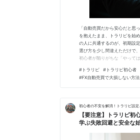
「自動売買だから安心だと思っ
を抱えたまま、トラリピを始め
の人に共通するのが、初期設定
選び方を少し間違えただけで、
初心者が陥りがちな「やっては
「大損を防ぐ具体策」までやさし
#
トラリピ
#
トラリピ初心者
心者がハマりやすい「失敗設定
#
FX自動売買で大損しない方法
つのNGパターン 自分の設定
初心者の不安を解消！トラリピ設定
【要注意】トラリピ初
学ぶ失敗回避と安全な