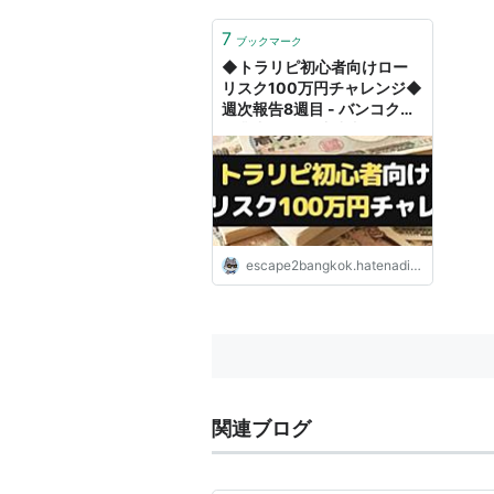
7
ブックマーク
◆トラリピ初心者向けロー
リスク100万円チャレンジ◆
週次報告8週目 - バンコクで
修業中｜FIRE達成者の海外
生活と資産運用【サテライ
ト】
escape2bangkok.hatenadiary.com
関連ブログ