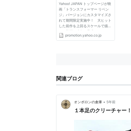
Yahoo! JAPAN トップページが映
画「トランスフォーマー リベン
ジ」バージョンにカスタマイズさ
れて期間限定実施中！ 大ヒット
した前作を上回るスケールで描
く、驚愕の映像を見逃すな！
promotion.yahoo.co.jp
関連ブログ
•
オンボロンの倉庫
5年前
１本足のクリーチャー！S