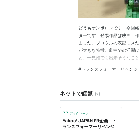
どうもオンボロンです！今回紹
ターです！登場作品は映画二
ました。ブロウルの表記ミスだ
が大きな特徴。劇中での活躍
と。一見誰でも出来そうなこ
みを吸えるデバステーターが適
#
トランスフォーマーリベンジ
ですがEZ版は7体合体でスク
当。ダンプカーに変形するコン
ネットで話題
33
ブックマーク
Yahoo! JAPAN PR企画 - ト
ランスフォーマーリベンジ