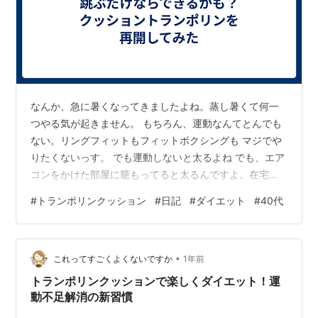
なんか、急に暑くなってきましたよね。蒸し暑くて何一
つやる気が起きません。 もちろん、運動なんてとんでも
ない。リングフィットもフィットボクシングも マジでや
りたくないっす。 でも運動しないと太るよね でも、エア
コンをかけた部屋に籠もってると太るんですよ。在宅で
仕事してるから、本当に家を出ることが少ないし。だけ
#
トランポリンクッション
#
日記
#
ダイエット
#
40代
ど、外に出て歩く気力もないし、クーラーの効いた部屋
から出る気もしない。 トランポリンクッションで跳んで
みよう そんなとき、部屋の隅に放置されていたトランポ
•
リンクッションの存在を思い出し、久し振りに跳んでみ
これってすごくよくないですか
1年前
ることにしました。 跳んでみた結果 → 1分すら無理！ ネ
トランポリンクッションで楽しくダイエット！運
ットではよく「1日5分でOK！…
動不足解消の新習慣