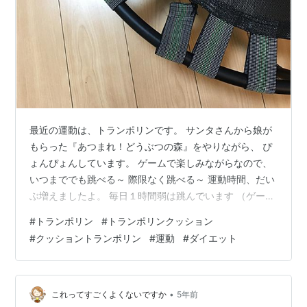
最近の運動は、トランポリンです。 サンタさんから娘が
もらった『あつまれ！どうぶつの森』をやりながら、 ぴ
ょんぴょんしています。 ゲームで楽しみながらなので、
いつまででも跳べる～ 際限なく跳べる～ 運動時間、だい
ぶ増えましたよ。 毎日１時間弱は跳んでいます （ゲーム
しすぎ） さて、そのトランポリン。 以前一本ゴムが切れ
#
トランポリン
#
トランポリンクッション
たけれど、そのまま使用していました。 （キケン） ゴム
#
クッショントランポリン
#
運動
#
ダイエット
が千切れたときの投稿
mocomocomoco.hatenablog.com ゴムが切れているけ
れど、それより前にカバーもボロボロになって捨ててい
ます。 最近、その周りがさらに千切れてきました。 まぁ
•
これってすごくよくないですか
5年前