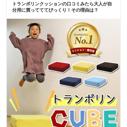
そうだよね。 そこに負荷がか…
トランポリンクッションの口コミみたら大人が自
分用に買ってててびっくり！その理由は？