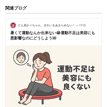
関連ブログ
•
どん底かーちゃん、きれいをあきらめない！
1年前
暑くて運動なんか出来ない😭運動不足は美容にも
悪影響なのにどうしよう❕❕❕❕