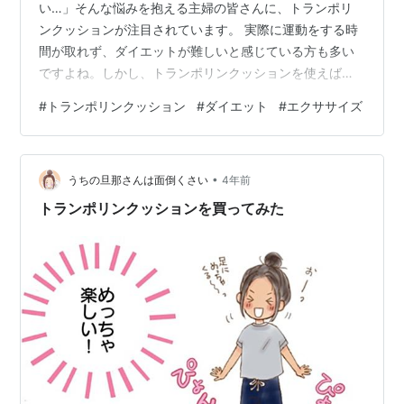
い…」そんな悩みを抱える主婦の皆さんに、トランポリ
ンクッションが注目されています。 実際に運動をする時
間が取れず、ダイエットが難しいと感じている方も多い
ですよね。しかし、トランポリンクッションを使えば、
楽しみながら運動不足を解消できるかもしれません。 果
#
トランポリンクッション
#
ダイエット
#
エクササイズ
たして、どのような効果が期待できるのでしょうか？運
動の楽しさを再発見し、ダイエットを成功させるための
ヒントを探っていきましょう。 トランポリンクッション
•
の効果とは？ 体幹を鍛えることができる トランポリンク
うちの旦那さんは面倒くさい
4年前
ッションは、通常のトランポリンと違い、柔らかいクッ
トランポリンクッションを買ってみた
ション性を持っています。そのため、ジャンプす…