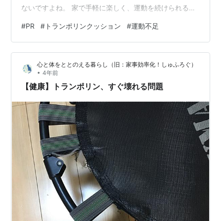
ないですよね。 家で手軽に楽しく、運動を続けられるア
イテムがあったらなぁ... だから、家で手軽に楽しく運動
#
PR
#
トランポリンクッション
#
運動不足
を続けられるアイテムがあったらなあと思っていまし
た。 その需要は最近ますます高まってきているようで、
トランポリンクッションという商品が話題になっている
心と体をととのえる暮らし（旧：家事効率化！しゅふろぐ）
ようです。 その中でも、今回は 「クッション型トランポ
•
4年前
リン エアロビクスキューブ」 リンク という商品を紹介
【健康】トランポリン、すぐ壊れる問題
していきたいと思います。 な…