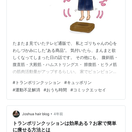
たまたま見ていたテレビ通販で、 私とゴリちゃんの心を
わしづかみにした”ある商品”。 気付いたら、まんまと欲
しくなってしまった日の話です。 その他にも、 腹斜筋・
腹直筋・大殿筋・ハムストリングス・ 腓腹筋・ヒラメ筋
の筋肉活動量がアップするらしい。 家でピョンピョンす
るだけで運動になるなんて…！ 運動不足を気にしていた
#
トランポリンクッション
#
キュッポリン
私たちは、もう興味津々。 「いざ買おう！」と盛り上が
#
運動不足解消
#
おうち時間
#
コミックエッセイ
ったものの、 念のためネットで調べてみたら、種類が多
くてビックリ。 「実物を見てみよう！」と、近くのお店
へ行くことに。 トランポリンクッションには、 ・クッシ
ョン層のみのタイプ ・バネ入りのタイプ があるみたい。
•
Joshua hair blog
4年前
お店で試してみたら…
トランポリンクッションは効果ある？お家で簡単
に痩せる方法とは