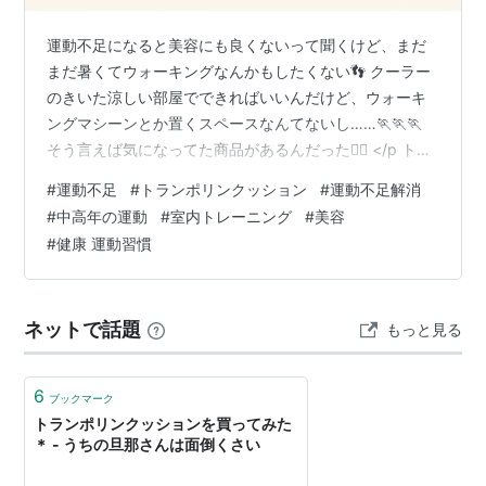
運動不足になると美容にも良くないって聞くけど、まだ
まだ暑くてウォーキングなんかもしたくない👣 クーラー
のきいた涼しい部屋でできればいいんだけど、ウォーキ
ングマシーンとか置くスペースなんてないし……🏃🏃🏃
そう言えば気になってた商品があるんだった🙆‍♀️ </p トラ
ンポリン クッション 高反発 58×58cm ポケットコイル
#
運動不足
#
トランポリンクッション
#
運動不足解消
ファブリック クッショントランポリン 四角 トランポリ
#
中高年の運動
#
室内トレーニング
#
美容
ンクッション エクササイズ スプリング ダイエット プレ
#
健康 運動習慣
ゼント 大人用 子供用 オットマン 大きい サイズ おしゃれ
室内 騒音防止 男の子 女の子 家庭用 静音 それはトランポ
リンクッション！？ トランポリンだと邪魔…
ネットで話題
もっと見る
6
ブックマーク
トランポリンクッションを買ってみた
＊ - うちの旦那さんは面倒くさい