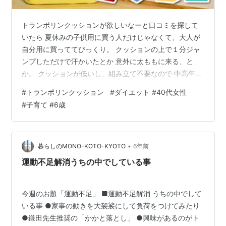
トランポリンクッションが欲しいなーと口コミを探して
いたら 夏休みの子供用に買う人だけじゃなくて、大人が
自分用に買っててびっくり。 クッションの上で１分ジャ
ンプしただけで汗かいたとか 意外に太ももに来る、と
か。 クッションが低いし、組み立て不要なので 中高年の
運動不足解消にピッタリなのかな。 しかも使わない時は
#
トランポリンクッション
#
ダイエット #40代女性
クッションとして使えるし これに座ってテレビみたりで
#
子育て #6歳
きるしね。 トランポリン クッション 日本製 12cm厚 ト
ランポリンCUBE トランポリン トランポリンクッション
大人用 ダイエット 家庭用 子供 マンション 室内 運動 子
供用クッション 時短 組み立て不要 ストレス発散 外遊び
•
暮らしのMONO-KOTO-KYOTO
6年前
した…
運動不足解消うちの中でしている事
今週のお題「運動不足」 ■運動不足解消 うちの中でして
いる事 ●家事の動きを大袈裟にして負荷をつけてみたり
●鎌田先生推奨の「かかと落とし」 ●興味があるのがト